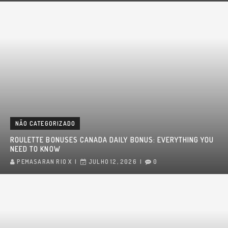
NÃO CATEGORIZADO
ROULETTE BONUSES CANADA DAILY BONUS: EVERYTHING YOU
NEED TO KNOW
PEMASARAN RIO X
JULHO 12, 2026
0