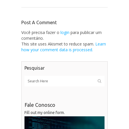
Post A Comment
Você precisa fazer o
login
para publicar um
comentário.
This site uses Akismet to reduce spam.
Learn
how your comment data is processed.
Pesquisar
Fale Conosco
Fill out my
online form
.