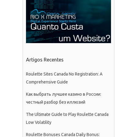
Artigos Recentes
Roulette Sites Canada No Registration: A
Comprehensive Guide
Как выбрать лучшее казино в России:
честный разбор без иллюзий
The Ultimate Guide to Play Roulette Canada
Low Volatility
Roulette Bonuses Canada Daily Bonus: