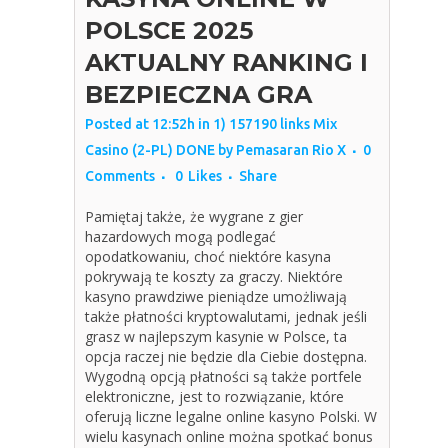
POLSCE 2025 ️
AKTUALNY RANKING I
BEZPIECZNA GRA
Posted at 12:52h
in
1) 157190 links Mix
Casino (2-PL) DONE
by
Pemasaran Rio X
0
Comments
0
Likes
Share
Pamiętaj także, że wygrane z gier
hazardowych mogą podlegać
opodatkowaniu, choć niektóre kasyna
pokrywają te koszty za graczy. Niektóre
kasyno prawdziwe pieniądze umożliwają
także płatności kryptowalutami, jednak jeśli
grasz w najlepszym kasynie w Polsce, ta
opcja raczej nie będzie dla Ciebie dostępna.
Wygodną opcją płatności są także portfele
elektroniczne, jest to rozwiązanie, które
oferują liczne legalne online kasyno Polski. W
wielu kasynach online można spotkać bonus