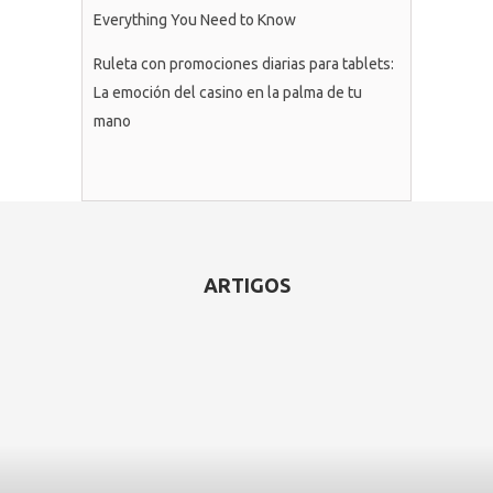
Everything You Need to Know
Ruleta con promociones diarias para tablets:
La emoción del casino en la palma de tu
mano
ARTIGOS