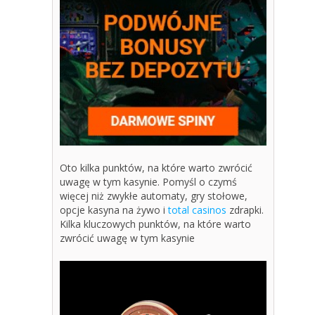
Oto kilka punktów, na które warto zwrócić
uwagę w tym kasynie. Pomyśl o czymś
więcej niż zwykłe automaty, gry stołowe,
opcje kasyna na żywo i
total casinos
zdrapki.
Kilka kluczowych punktów, na które warto
zwrócić uwagę w tym kasynie