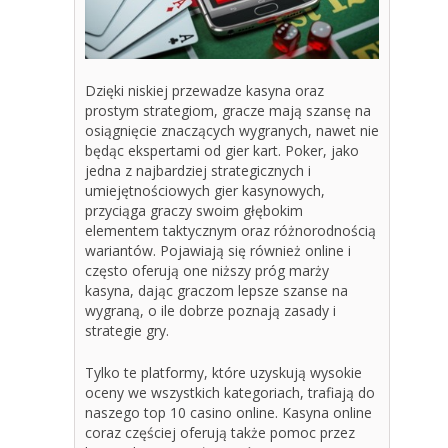
Dzięki niskiej przewadze kasyna oraz
prostym strategiom, gracze mają szansę na
osiągnięcie znaczących wygranych, nawet nie
będąc ekspertami od gier kart. Poker, jako
jedna z najbardziej strategicznych i
umiejętnościowych gier kasynowych,
przyciąga graczy swoim głębokim
elementem taktycznym oraz różnorodnością
wariantów. Pojawiają się również online i
często oferują one niższy próg marży
kasyna, dając graczom lepsze szanse na
wygraną, o ile dobrze poznają zasady i
strategie gry.
Tylko te platformy, które uzyskują wysokie
oceny we wszystkich kategoriach, trafiają do
naszego top 10 casino online. Kasyna online
coraz częściej oferują także pomoc przez