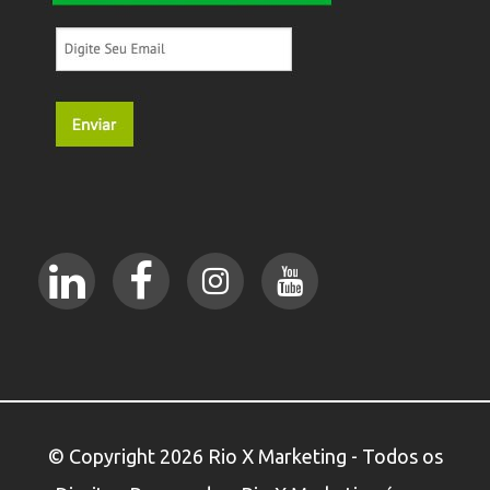
© Copyright 2026 Rio X Marketing - Todos os