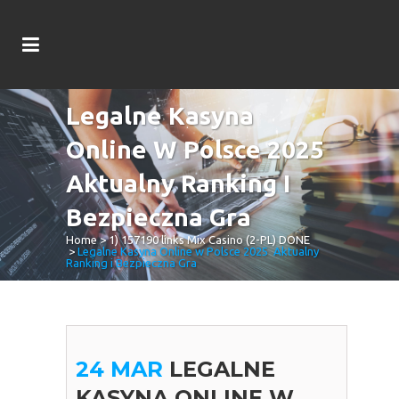
Legalne Kasyna
Online W Polsce 2025 ️
Aktualny Ranking I
Bezpieczna Gra
Home
>
1) 157190 links Mix Casino (2-PL) DONE
>
Legalne Kasyna Online w Polsce 2025 ️ Aktualny
Ranking i Bezpieczna Gra
24 MAR
LEGALNE
KASYNA ONLINE W