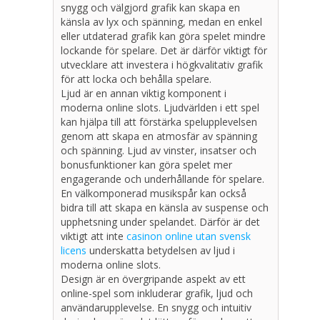
snygg och välgjord grafik kan skapa en
känsla av lyx och spänning, medan en enkel
eller utdaterad grafik kan göra spelet mindre
lockande för spelare. Det är därför viktigt för
utvecklare att investera i högkvalitativ grafik
för att locka och behålla spelare.
Ljud är en annan viktig komponent i
moderna online slots. Ljudvärlden i ett spel
kan hjälpa till att förstärka spelupplevelsen
genom att skapa en atmosfär av spänning
och spänning. Ljud av vinster, insatser och
bonusfunktioner kan göra spelet mer
engagerande och underhållande för spelare.
En välkomponerad musikspår kan också
bidra till att skapa en känsla av suspense och
upphetsning under spelandet. Därför är det
viktigt att inte
casinon online utan svensk
licens
underskatta betydelsen av ljud i
moderna online slots.
Design är en övergripande aspekt av ett
online-spel som inkluderar grafik, ljud och
användarupplevelse. En snygg och intuitiv