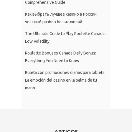
Comprehensive Guide
Как выбрать лучшее казино в России:
честный разбор без иллюзий
The Ultimate Guide to Play Roulette Canada
Low Volatility
Roulette Bonuses Canada Daily Bonus:
Everything You Need to Know
Ruleta con promociones diarias para tablets:
La emoción del casino en la palma de tu
mano
ARTIGOS