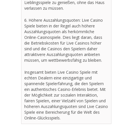
Lieblingsspiele zu genießen, ohne das Haus
verlassen zu müssen.
6. Höhere Auszahlungsquoten: Live Casino
Spiele bieten in der Regel auch höhere
Auszahlungsquoten als herkömmliche
Online-Casinospiele. Dies liegt daran, dass
die Betriebskosten für Live Casinos höher
sind und die Casinos den Spielern daher
attraktivere Auszahlungsquoten anbieten
müssen, um wettbewerbsfähig zu bleiben.
Insgesamt bieten Live Casino Spiele mit
echten Dealern eine einzigartige und
spannende Spielerfahrung, die den Spielern
ein authentisches Casino-Erlebnis bietet. Mit
der Möglichkeit zur sozialen Interaktion,
fairen Spielen, einer Vielzahl von Spielen und
höheren Auszahlungsquoten sind Live Casino
Spiele eine Bereicherung für die Welt des
Online-Glücksspiels.