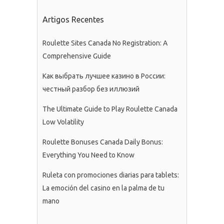
Artigos Recentes
Roulette Sites Canada No Registration: A
Comprehensive Guide
Как выбрать лучшее казино в России:
честный разбор без иллюзий
The Ultimate Guide to Play Roulette Canada
Low Volatility
Roulette Bonuses Canada Daily Bonus:
Everything You Need to Know
Ruleta con promociones diarias para tablets:
La emoción del casino en la palma de tu
mano