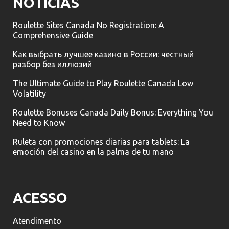
NOTÍCIAS
Roulette Sites Canada No Registration: A
Comprehensive Guide
Как выбрать лучшее казино в России: честный
разбор без иллюзий
The Ultimate Guide to Play Roulette Canada Low
Volatility
Roulette Bonuses Canada Daily Bonus: Everything You
Need to Know
Ruleta con promociones diarias para tablets: La
emoción del casino en la palma de tu mano
ACESSO
Atendimento