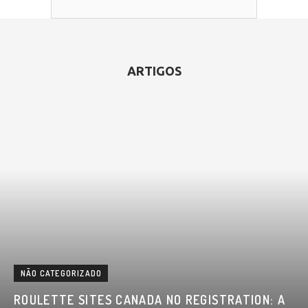
ARTIGOS
NÃO CATEGORIZADO
ROULETTE SITES CANADA NO REGISTRATION: A