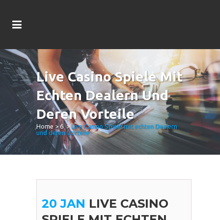
Live Casino Spiele Mit
Echten Dealern Und
Deren Vorteile
Home
>
6
>
Live Casino Spiele mit echten Dealern
und deren Vorteile
20 JAN
LIVE CASINO
SPIELE MIT ECHTEN