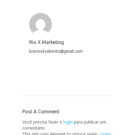
Rio X Marketing
brenosilvabento@gmail.com
Post A Comment
Você precisa fazer o
login
para publicar um
comentário.
This site uses Akismet to reduce spam.
Learn