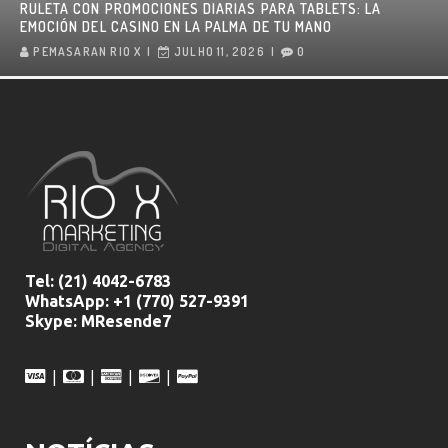
RULETA CON PROMOCIONES DIARIAS PARA TABLETS: LA
EMOCIÓN DEL CASINO EN LA PALMA DE TU MANO
PEMASARAN RIO X
JULHO 11, 2026
0
Tel:
(21) 4042-6783
WhatsApp: +1 (770) 527-9391
Skype: MResende7
|
|
|
|