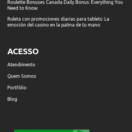
Roulette Bonuses Canada Daily Bonus: Everything You
Need to Know
Ruleta con promociones diarias para tablets: La
emoción del casino en la palma de tu mano
ACESSO
Atendimento
Quem Somos
Portfólio
Blog