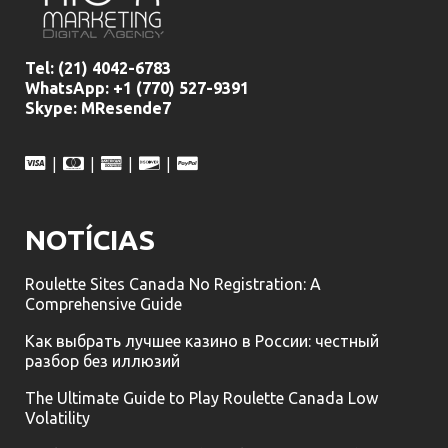
Tel:
(21) 4042-6783
WhatsApp: +1 (770) 527-9391
Skype: MResende7
|
|
|
|
NOTÍCIAS
Roulette Sites Canada No Registration: A
Comprehensive Guide
Как выбрать лучшее казино в России: честный
разбор без иллюзий
The Ultimate Guide to Play Roulette Canada Low
Volatility