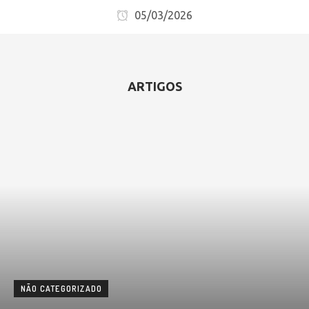
05/03/2026
ARTIGOS
NÃO CATEGORIZADO