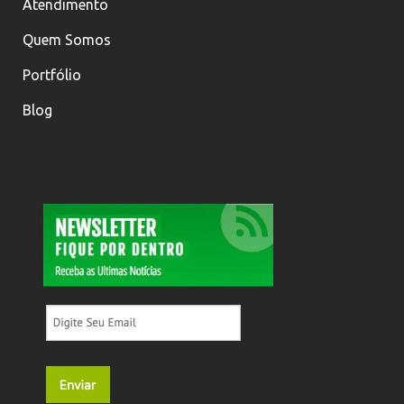
Atendimento
Quem Somos
Portfólio
Blog