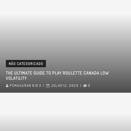
NÃO CATEGORIZADO
THE ULTIMATE GUIDE TO PLAY ROULETTE CANADA LOW
VOLATILITY
PEMASARAN RIO X
JULHO 12, 2026
0