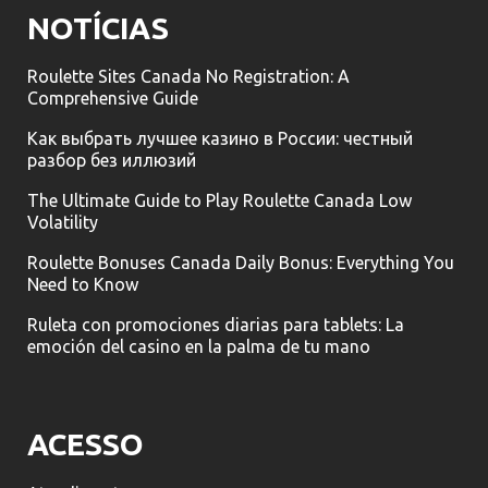
NOTÍCIAS
Roulette Sites Canada No Registration: A
Comprehensive Guide
Как выбрать лучшее казино в России: честный
разбор без иллюзий
The Ultimate Guide to Play Roulette Canada Low
Volatility
Roulette Bonuses Canada Daily Bonus: Everything You
Need to Know
Ruleta con promociones diarias para tablets: La
emoción del casino en la palma de tu mano
ACESSO