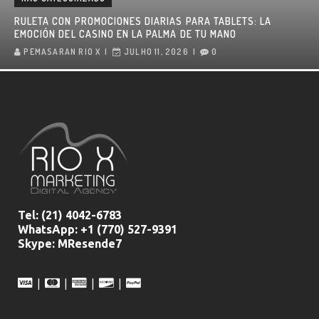
RULETA CON PROMOCIONES DIARIAS PARA TABLETS: LA
EMOCIÓN DEL CASINO EN LA PALMA DE TU MANO
PEMASARAN RIO X
JULHO 11, 2026
0
Tel:
(21) 4042-6783
WhatsApp: +1 (770) 527-9391
Skype: MResende7
|
|
|
|