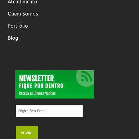
Atendimento
Quem Somos
Portfólio
Blog