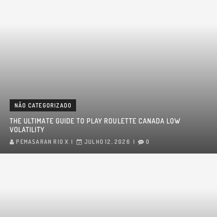
NÃO CATEGORIZADO
THE ULTIMATE GUIDE TO PLAY ROULETTE CANADA LOW
VOLATILITY
PEMASARAN RIO X
JULHO 12, 2026
0