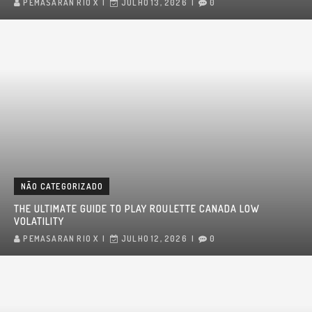
PEMASARAN RIO X
JULHO 13, 2026
0
NÃO CATEGORIZADO
THE ULTIMATE GUIDE TO PLAY ROULETTE CANADA LOW
VOLATILITY
PEMASARAN RIO X
JULHO 12, 2026
0