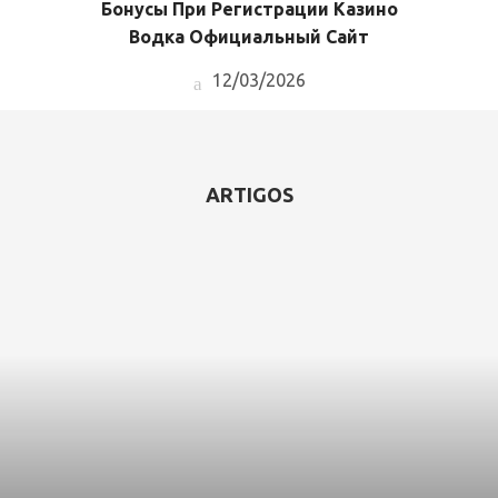
Бонусы При Регистрации Казино
Водка Официальный Сайт
12/03/2026
ARTIGOS