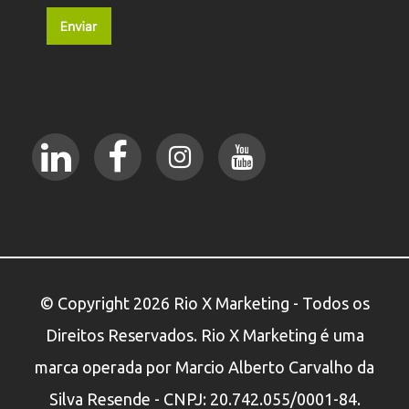
© Copyright 2026 Rio X Marketing - Todos os
Direitos Reservados. Rio X Marketing é uma
marca operada por Marcio Alberto Carvalho da
Silva Resende - CNPJ: 20.742.055/0001-84.