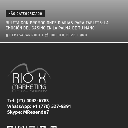
NÃO CATEGORIZADO
RULETA CON PROMOCIONES DIARIAS PARA TABLETS: LA
EMOCIÓN DEL CASINO EN LA PALMA DE TU MANO
PEMASARAN RIO X
JULHO 11, 2026
0
Tel:
(21) 4042-6783
WhatsApp: +1 (770) 527-9391
Skype: MResende7
|
|
|
|