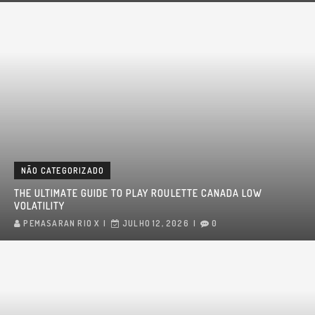
NÃO CATEGORIZADO
THE ULTIMATE GUIDE TO PLAY ROULETTE CANADA LOW
VOLATILITY
PEMASARAN RIO X
JULHO 12, 2026
0