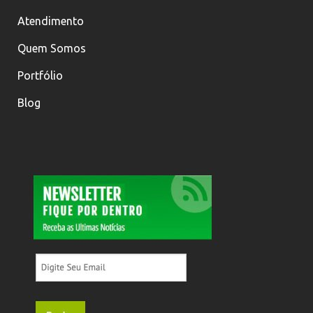
Atendimento
Quem Somos
Portfólio
Blog