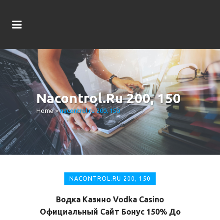
Nacontrol.ru 200, 150
Home
>
nacontrol.ru 200, 150
NACONTROL.RU 200, 150
Водка Казино Vodka Casino
Официальный Сайт Бонус 150% До