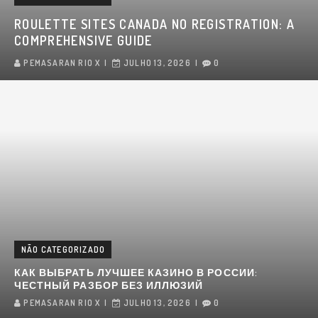
ROULETTE SITES CANADA NO REGISTRATION: A
COMPREHENSIVE GUIDE
PEMASARAN RIO X
JULHO 13, 2026
0
NÃO CATEGORIZADO
КАК ВЫБРАТЬ ЛУЧШЕЕ КАЗИНО В РОССИИ:
ЧЕСТНЫЙ РАЗБОР БЕЗ ИЛЛЮЗИЙ
PEMASARAN RIO X
JULHO 13, 2026
0