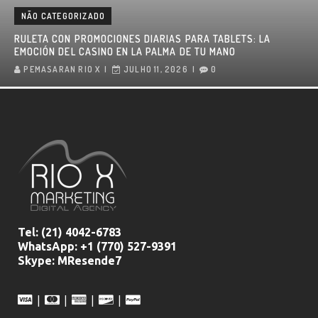
NÃO CATEGORIZADO
RULETA CON PROMOCIONES DIARIAS PARA TABLETS: LA
EMOCIÓN DEL CASINO EN LA PALMA DE TU MANO
PEMASARAN RIO X
JULHO 11, 2026
0
Tel:
(21) 4042-6783
WhatsApp: +1 (770) 527-9391
Skype: MResende7
|
|
|
|