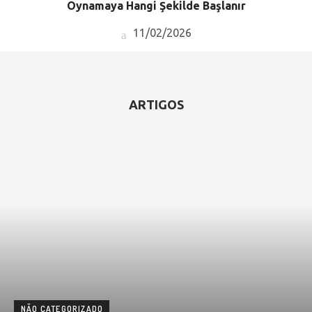
Oynamaya Hangi Şekilde Başlanır
11/02/2026
ARTIGOS
NÃO CATEGORIZADO