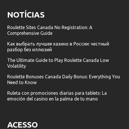
NOTÍCIAS
Roulette Sites Canada No Registration: A
Comprehensive Guide
Как выбрать лучшее казино в России: честный
разбор без иллюзий
The Ultimate Guide to Play Roulette Canada Low
Volatility
Roulette Bonuses Canada Daily Bonus: Everything You
Need to Know
Ruleta con promociones diarias para tablets: La
emoción del casino en la palma de tu mano
ACESSO