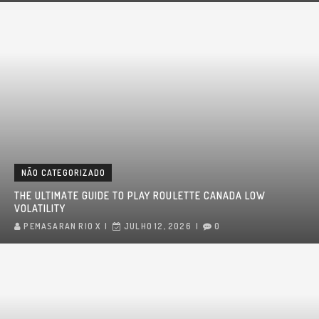
NÃO CATEGORIZADO
THE ULTIMATE GUIDE TO PLAY ROULETTE CANADA LOW
VOLATILITY
PEMASARAN RIO X
JULHO 12, 2026
0