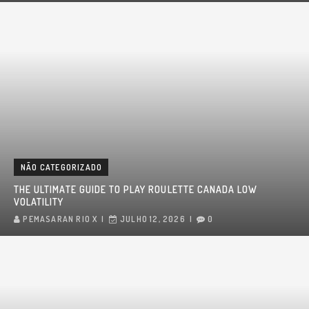
NÃO CATEGORIZADO
THE ULTIMATE GUIDE TO PLAY ROULETTE CANADA LOW
VOLATILITY
PEMASARAN RIO X
JULHO 12, 2026
0