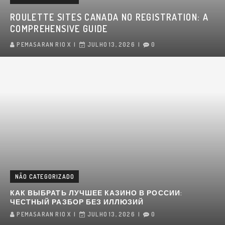
ROULETTE SITES CANADA NO REGISTRATION: A
COMPREHENSIVE GUIDE
PEMASARAN RIO X
JULHO 13, 2026
0
NÃO CATEGORIZADO
КАК ВЫБРАТЬ ЛУЧШЕЕ КАЗИНО В РОССИИ:
ЧЕСТНЫЙ РАЗБОР БЕЗ ИЛЛЮЗИЙ
PEMASARAN RIO X
JULHO 13, 2026
0