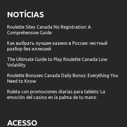
NOTÍCIAS
Roulette Sites Canada No Registration: A
Comprehensive Guide
Как выбрать лучшее казино в России: честный
разбор без иллюзий
The Ultimate Guide to Play Roulette Canada Low
Volatility
Roulette Bonuses Canada Daily Bonus: Everything You
Need to Know
Ruleta con promociones diarias para tablets: La
emoción del casino en la palma de tu mano
ACESSO