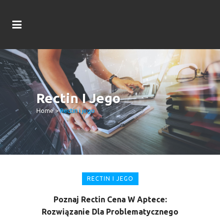
Rectin I Jego
Home
>
Rectin i jego
RECTIN I JEGO
Poznaj Rectin Cena W Aptece:
Rozwiązanie Dla Problematycznego