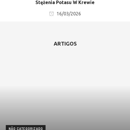
Stężenia Potasu W Krewie
16/03/2026
ARTIGOS
NÃO CATEGORIZADO