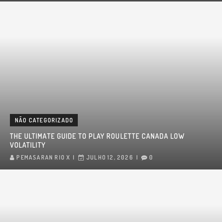
NÃO CATEGORIZADO
THE ULTIMATE GUIDE TO PLAY ROULETTE CANADA LOW
VOLATILITY
PEMASARAN RIO X
JULHO 12, 2026
0