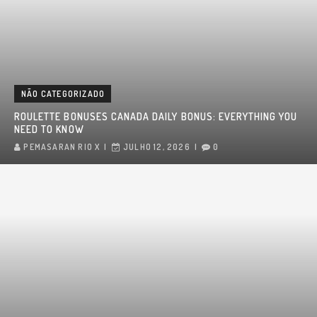
NÃO CATEGORIZADO
ROULETTE BONUSES CANADA DAILY BONUS: EVERYTHING YOU
NEED TO KNOW
PEMASARAN RIO X
JULHO 12, 2026
0