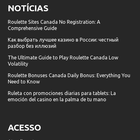
NOTÍCIAS
Roulette Sites Canada No Registration: A
Comprehensive Guide
Как выбрать лучшее казино в России: честный
разбор без иллюзий
The Ultimate Guide to Play Roulette Canada Low
Volatility
Roulette Bonuses Canada Daily Bonus: Everything You
Need to Know
Ruleta con promociones diarias para tablets: La
emoción del casino en la palma de tu mano
ACESSO