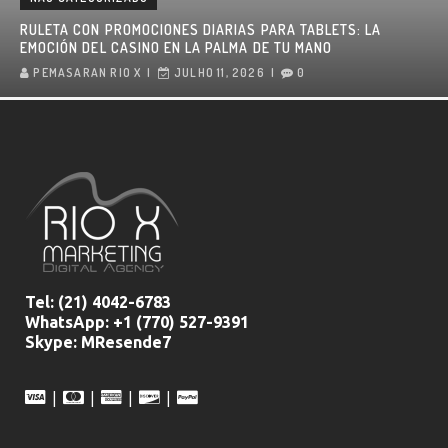
RULETA CON PROMOCIONES DIARIAS PARA TABLETS: LA
EMOCIÓN DEL CASINO EN LA PALMA DE TU MANO
PEMASARAN RIO X
JULHO 11, 2026
0
Tel:
(21) 4042-6783
WhatsApp: +1 (770) 527-9391
Skype: MResende7
|
|
|
|