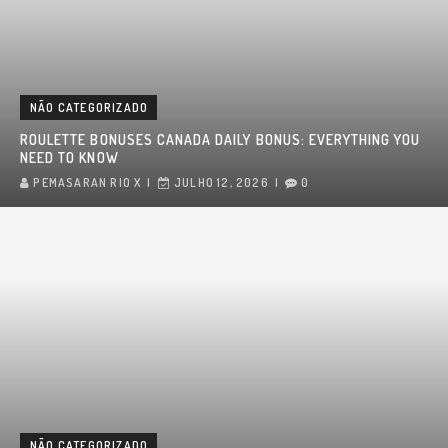
NÃO CATEGORIZADO
ROULETTE BONUSES CANADA DAILY BONUS: EVERYTHING YOU
NEED TO KNOW
PEMASARAN RIO X
JULHO 12, 2026
0
NÃO CATEGORIZADO