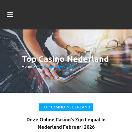
Top Casino Nederland
Home
>
Top Casino Nederland
TOP CASINO NEDERLAND
Deze Online Casino’s Zijn Legaal In
Nederland Februari 2026