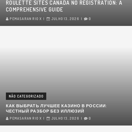
ROULETTE SITES CANADA NO REGISTRATION: A
COMPREHENSIVE GUIDE
PEMASARAN RIO X
JULHO 13, 2026
0
NÃO CATEGORIZADO
КАК ВЫБРАТЬ ЛУЧШЕЕ КАЗИНО В РОССИИ:
ЧЕСТНЫЙ РАЗБОР БЕЗ ИЛЛЮЗИЙ
PEMASARAN RIO X
JULHO 13, 2026
0