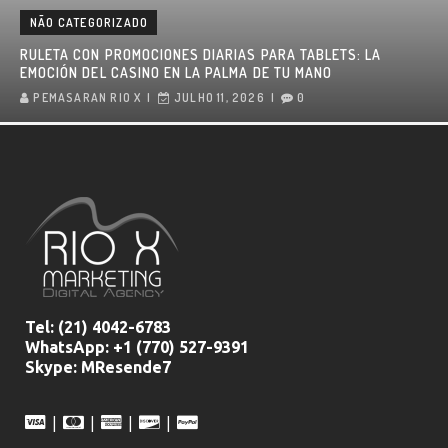
NÃO CATEGORIZADO
RULETA CON PROMOCIONES DIARIAS PARA TABLETS: LA
EMOCIÓN DEL CASINO EN LA PALMA DE TU MANO
PEMASARAN RIO X
JULHO 11, 2026
0
Tel:
(21) 4042-6783
WhatsApp: +1 (770) 527-9391
Skype: MResende7
|
|
|
|