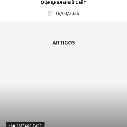
Официальный Сайт
16/03/2026
ARTIGOS
NÃO CATEGORIZADO