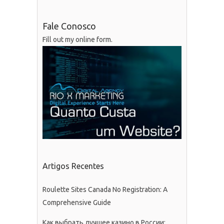
Fale Conosco
Fill out my
online form
.
Artigos Recentes
Roulette Sites Canada No Registration: A
Comprehensive Guide
Как выбрать лучшее казино в России: