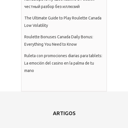
честный разбор без иллюзий
The Ultimate Guide to Play Roulette Canada
Low Volatility
Roulette Bonuses Canada Daily Bonus:
Everything You Need to Know
Ruleta con promociones diarias para tablets:
La emoción del casino en la palma de tu
mano
ARTIGOS