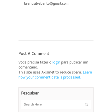
brenosilvabento@gmail.com
Post A Comment
Você precisa fazer o
login
para publicar um
comentário.
This site uses Akismet to reduce spam.
Learn
how your comment data is processed.
Pesquisar