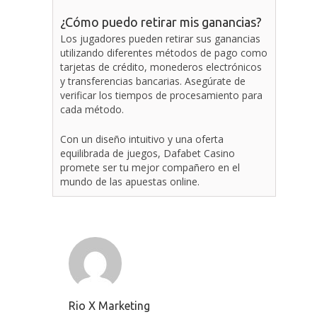
¿Cómo puedo retirar mis ganancias?
Los jugadores pueden retirar sus ganancias
utilizando diferentes métodos de pago como
tarjetas de crédito, monederos electrónicos
y transferencias bancarias. Asegúrate de
verificar los tiempos de procesamiento para
cada método.
Con un diseño intuitivo y una oferta
equilibrada de juegos, Dafabet Casino
promete ser tu mejor compañero en el
mundo de las apuestas online.
Rio X Marketing