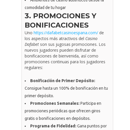
comodidad de tu hogar
3. PROMOCIONES Y
BONIFICACIONES
Uno
https://dafabetcasinoespana.com/
de
los aspectos más atractivos del
Casino
Dafabet
son sus jugosas promociones. Los
nuevos jugadores pueden disfrutar de
bonificaciones de bienvenida, así como
promociones continuas para los jugadores
regulares:
Bonificación de Primer Depósito:
Consigue hasta un 100% de bonificación en tu
primer depósito.
Promociones Semanales:
Participa en
promociones periódicas que ofrecen giros
gratis o bonificaciones en depósitos.
Programa de Fidelidad:
Gana puntos por