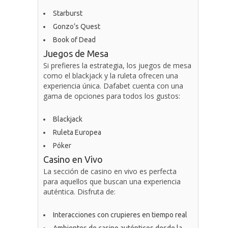
Starburst
Gonzo’s Quest
Book of Dead
Juegos de Mesa
Si prefieres la estrategia, los juegos de mesa
como el blackjack y la ruleta ofrecen una
experiencia única. Dafabet cuenta con una
gama de opciones para todos los gustos:
Blackjack
Ruleta Europea
Póker
Casino en Vivo
La sección de casino en vivo es perfecta
para aquellos que buscan una experiencia
auténtica. Disfruta de:
Interacciones con crupieres en tiempo real
Ambientes de casino auténticos desde la