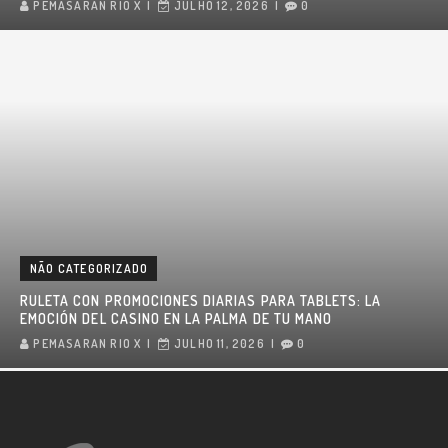
PEMASARAN RIO X
JULHO 12, 2026
0
NÃO CATEGORIZADO
RULETA CON PROMOCIONES DIARIAS PARA TABLETS: LA
EMOCIÓN DEL CASINO EN LA PALMA DE TU MANO
PEMASARAN RIO X
JULHO 11, 2026
0