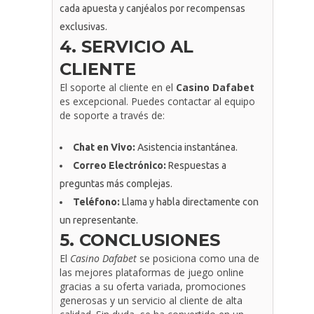
cada apuesta y canjéalos por recompensas
exclusivas.
4. SERVICIO AL
CLIENTE
El soporte al cliente en el
Casino Dafabet
es excepcional. Puedes contactar al equipo
de soporte a través de:
Chat en Vivo:
Asistencia instantánea.
Correo Electrónico:
Respuestas a
preguntas más complejas.
Teléfono:
Llama y habla directamente con
un representante.
5. CONCLUSIONES
El
Casino Dafabet
se posiciona como una de
las mejores plataformas de juego online
gracias a su oferta variada, promociones
generosas y un servicio al cliente de alta