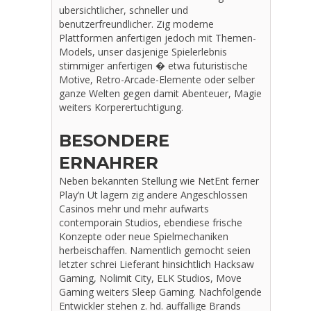
ubersichtlicher, schneller und
benutzerfreundlicher. Zig moderne
Plattformen anfertigen jedoch mit Themen-
Models, unser dasjenige Spielerlebnis
stimmiger anfertigen � etwa futuristische
Motive, Retro-Arcade-Elemente oder selber
ganze Welten gegen damit Abenteuer, Magie
weiters Korperertuchtigung.
BESONDERE
ERNAHRER
Neben bekannten Stellung wie NetEnt ferner
Play’n Ut lagern zig andere Angeschlossen
Casinos mehr und mehr aufwarts
contemporain Studios, ebendiese frische
Konzepte oder neue Spielmechaniken
herbeischaffen. Namentlich gemocht seien
letzter schrei Lieferant hinsichtlich Hacksaw
Gaming, Nolimit City, ELK Studios, Move
Gaming weiters Sleep Gaming. Nachfolgende
Entwickler stehen z. hd. auffallige Brands