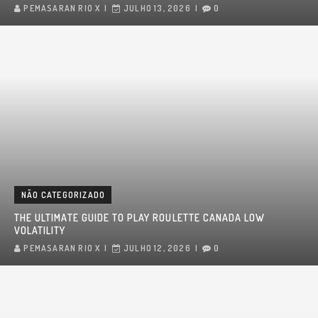
PEMASARAN RIO X
JULHO 13, 2026
0
NÃO CATEGORIZADO
THE ULTIMATE GUIDE TO PLAY ROULETTE CANADA LOW
VOLATILITY
PEMASARAN RIO X
JULHO 12, 2026
0