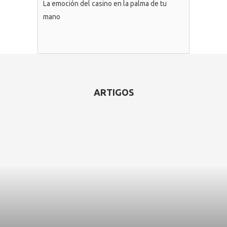
La emoción del casino en la palma de tu
mano
ARTIGOS