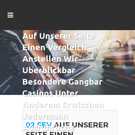
Auf Unserer Seite
Einen Vergleich
Anstellen Wir
Uberblickbar
Besondere Gangbar
Casinos Unter
Anderem Erwischen
Jedermann
02 FEV
AUF UNSERER
Ausfuhrliche
SEITE EINEN