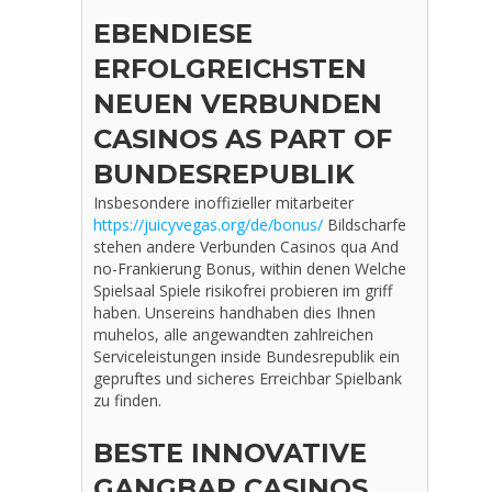
EBENDIESE
ERFOLGREICHSTEN
NEUEN VERBUNDEN
CASINOS AS PART OF
BUNDESREPUBLIK
Insbesondere inoffizieller mitarbeiter
https://juicyvegas.org/de/bonus/
Bildscharfe
stehen andere Verbunden Casinos qua And
no-Frankierung Bonus, within denen Welche
Spielsaal Spiele risikofrei probieren im griff
haben. Unsereins handhaben dies Ihnen
muhelos, alle angewandten zahlreichen
Serviceleistungen inside Bundesrepublik ein
gepruftes und sicheres Erreichbar Spielbank
zu finden.
BESTE INNOVATIVE
GANGBAR CASINOS