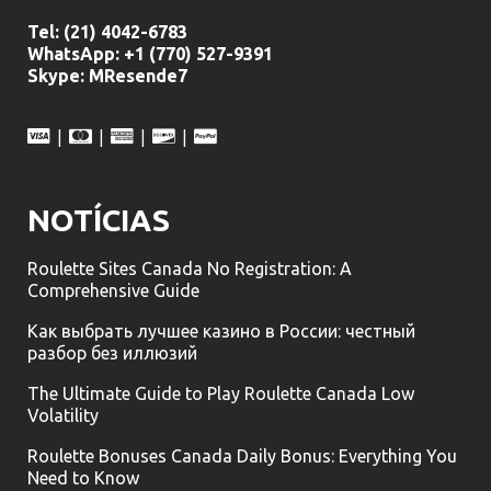
Tel:
(21) 4042-6783
WhatsApp: +1 (770) 527-9391
Skype: MResende7
|
|
|
|
NOTÍCIAS
Roulette Sites Canada No Registration: A
Comprehensive Guide
Как выбрать лучшее казино в России: честный
разбор без иллюзий
The Ultimate Guide to Play Roulette Canada Low
Volatility
Roulette Bonuses Canada Daily Bonus: Everything You
Need to Know