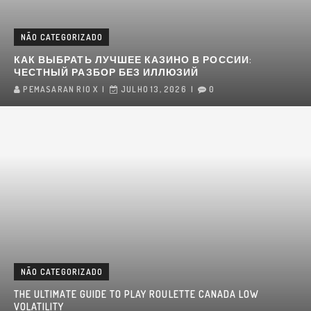
NÃO CATEGORIZADO
КАК ВЫБРАТЬ ЛУЧШЕЕ КАЗИНО В РОССИИ:
ЧЕСТНЫЙ РАЗБОР БЕЗ ИЛЛЮЗИЙ
PEMASARAN RIO X
JULHO 13, 2026
0
NÃO CATEGORIZADO
THE ULTIMATE GUIDE TO PLAY ROULETTE CANADA LOW
VOLATILITY