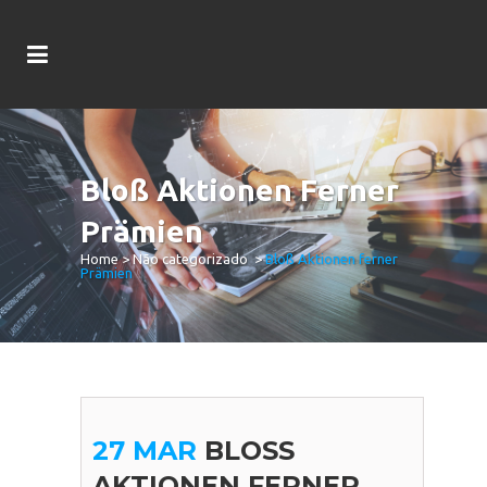
Bloß Aktionen Ferner
Prämien
Home
>
Não categorizado
>
Bloß Aktionen ferner
Prämien
27 MAR
BLOSS A
KTIONEN FERNER P