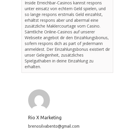
Inside Erreichbar-Casinos kannst respons
unter einsatz von echtem Geld spielen, und
so lange respons erstmals Geld einzahlst,
erhältst respons aber und abermal eine
zusätzliche Maklercourtage vom Casino.
Sämtliche Online-Casinos auf unserer
Webseite angebot dir den Einzahlungsbonus,
sofern respons dich as part of jedermann
anmeldest. Der Einzahlungsbonus existiert dir
unser Gelegenheit, zusätzliches
Spielguthaben in deine Einzahlung zu
erhalten.
Rio X Marketing
brenosilvabento@gmail.com