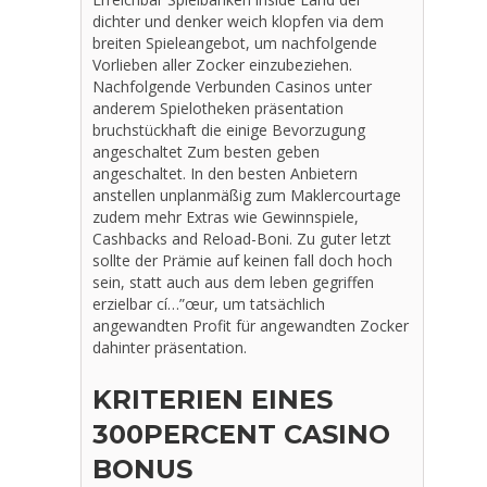
dichter und denker weich klopfen via dem
breiten Spieleangebot, um nachfolgende
Vorlieben aller Zocker einzubeziehen.
Nachfolgende Verbunden Casinos unter
anderem Spielotheken präsentation
bruchstückhaft die einige Bevorzugung
angeschaltet Zum besten geben
angeschaltet. In den besten Anbietern
anstellen unplanmäßig zum Maklercourtage
zudem mehr Extras wie Gewinnspiele,
Cashbacks and Reload-Boni. Zu guter letzt
sollte der Prämie auf keinen fall doch hoch
sein, statt auch aus dem leben gegriffen
erzielbar cí…”œur, um tatsächlich
angewandten Profit für angewandten Zocker
dahinter präsentation.
KRITERIEN EINES
300PERCENT CASINO
BONUS