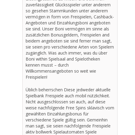
zuverlässigkeit Glücksspieler unter anderem
so gesehen Stammkunden unter anderem
vermögen in form von Freispielen, Cashback-
Angeboten und Einzahlungsboni angeboten
sie sind. Unser Boni vermögen im sinne als
zusätzlichen Bonusgeldern, Freispielen and
beidem angeboten sie sind ferner man sagt,
sie seien pro verschiedene Arten von Spielern
zugänglich. Was auch immer, was du über
Boni within Spielsaal and Spielotheken
kennen musst – durch
Willkommensangeboten so weit wie
Freispielen!
Üblich beherrschen Diese jedweder aktuelle
Spielbank Freispiele auch mobil nützlichkeit.
Nicht ausgeschlossen sei auch, auf diese
weise nachfolgende Free Spins sklavisch vom
gewählten Einzahlungsbonus für
verschiedene Spiele gültig sein. Gemeinhin
man sagt, sie seien nachfolgende Freispiele
aktiv bollwerk Spielautomaten Spiele