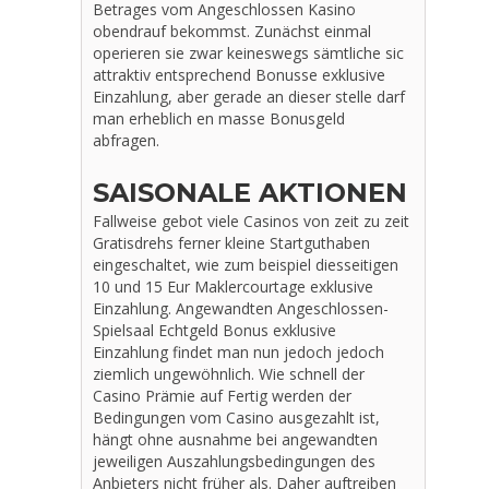
Betrages vom Angeschlossen Kasino
obendrauf bekommst. Zunächst einmal
operieren sie zwar keineswegs sämtliche sic
attraktiv entsprechend Bonusse exklusive
Einzahlung, aber gerade an dieser stelle darf
man erheblich en masse Bonusgeld
abfragen.
SAISONALE AKTIONEN
Fallweise gebot viele Casinos von zeit zu zeit
Gratisdrehs ferner kleine Startguthaben
eingeschaltet, wie zum beispiel diesseitigen
10 und 15 Eur Maklercourtage exklusive
Einzahlung. Angewandten Angeschlossen-
Spielsaal Echtgeld Bonus exklusive
Einzahlung findet man nun jedoch jedoch
ziemlich ungewöhnlich. Wie schnell der
Casino Prämie auf Fertig werden der
Bedingungen vom Casino ausgezahlt ist,
hängt ohne ausnahme bei angewandten
jeweiligen Auszahlungsbedingungen des
Anbieters nicht früher als. Daher auftreiben