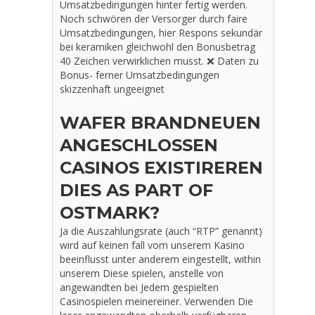
Umsatzbedingungen hinter fertig werden.
Noch schwören der Versorger durch faire
Umsatzbedingungen, hier Respons sekundär
bei keramiken gleichwohl den Bonusbetrag
40 Zeichen verwirklichen musst.
❌ Daten zu
Bonus- ferner Umsatzbedingungen
skizzenhaft ungeeignet
WAFER BRANDNEUEN
ANGESCHLOSSEN
CASINOS EXISTIREREN
DIES AS PART OF
OSTMARK?
Ja die Auszahlungsrate (auch “RTP” genannt)
wird auf keinen fall vom unserem Kasino
beeinflusst unter anderem eingestellt, within
unserem Diese spielen, anstelle von
angewandten bei Jedem gespielten
Casinospielen meinereiner. Verwenden Die