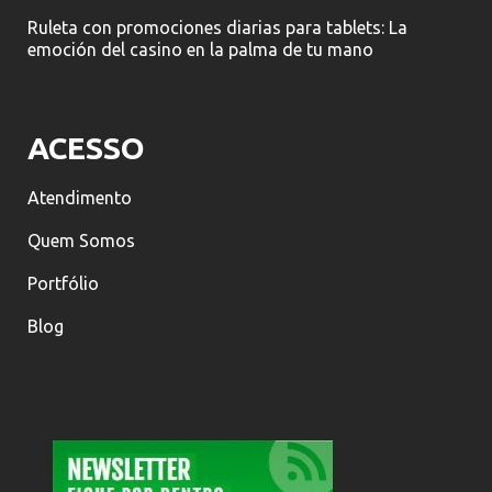
Ruleta con promociones diarias para tablets: La
emoción del casino en la palma de tu mano
ACESSO
Atendimento
Quem Somos
Portfólio
Blog