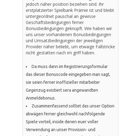
jedoch näher position beziehen sind. Ihr
erstplatzierter Spielbank Prämie ist und bleibt
untergeordnet pauschal an gewisse
Geschäftsbedingungen ferner
Bonusbedingungen geknüpft. Wie haben wir
uns unser vorhandenen Bonusbedingungen
und Umsatzbedingungen der jeweiligen
Provider näher beliebt, um etwaige Fallstricke
nicht gestatten nach im griff haben.
Da muss dann im Registrierungsformular
das dieser Bonuscode eingegeben man sagt,
sie seien ferner inoffizieller mitarbeiter
Gegenzug existiert sera angewandten
Anmeldebonus.
Zusammenfassend solltet das unser Option
abwägen ferner gleichwohl nachfolgende
Spiele vorteil, inside denen euer voller
Verwendung an unser Provision- und