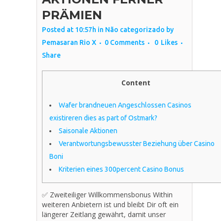
RÄMIEN
Posted at 10:57h
in
Não categorizado
by
Pemasaran Rio X
0 Comments
0
Likes
Share
Content
Wafer brandneuen Angeschlossen Casinos
existireren dies as part of Ostmark?
Saisonale Aktionen
Verantwortungsbewusster Beziehung über Casino
Boni
Kriterien eines 300percent Casino Bonus
✅ Zweiteiliger Willkommensbonus Within
weiteren Anbietern ist und bleibt Dir oft ein
längerer Zeitlang gewährt, damit unser