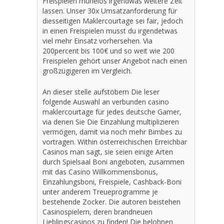
Freispielen mühelos irgendwas weitere Zeit
lassen. Unser 30x Umsatzanforderung für
diesseitigen Maklercourtage sei fair, jedoch
in einen Freispielen musst du irgendetwas
viel mehr Einsatz vorhersehen. Via
200percent bis 100€ und so weit wie 200
Freispielen gehört unser Angebot nach einen
großzügigeren im Vergleich.
An dieser stelle aufstöbern Die leser
folgende Auswahl an verbunden casino
maklercourtage für jedes deutsche Gamer,
via denen Sie Die Einzahlung multiplizieren
vermögen, damit via noch mehr Bimbes zu
vortragen. Within österreichischen Erreichbar
Casinos man sagt, sie seien einige Arten
durch Spielsaal Boni angeboten, zusammen
mit das Casino Willkommensbonus,
Einzahlungsboni, Freispiele, Cashback-Boni
unter anderem Treueprogramme je
bestehende Zocker. Die autoren beistehen
Casinospielern, deren brandneuen
Lieblingscasinos zu finden! Die belohnen