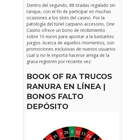
Dentro del segundo, 88 tiradas regalado sin
tanque, con el fin de participar en muchas
ocasiones a los slots del casino. Por la
patologí­a del túnel carpiano accesorio, One
Casino ofrece un bono de recibimiento
sobre 10 euros para apostar a la bastantes
juegos. Acerca de aquellos momentos, son
promociones exclusivas de nuevos usuarios
cual si no le importa hacerse amiga de la
grasa registren por reciente vez.
BOOK OF RA TRUCOS
RANURA EN LÍNEA |
BONOS FALTO
DEPÓSITO