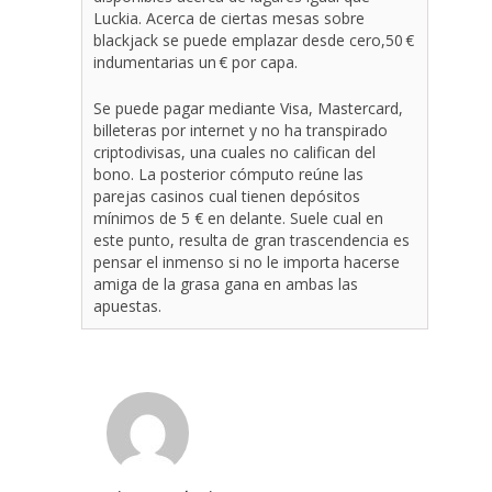
Luckia. Acerca de ciertas mesas sobre
blackjack se puede emplazar desde cero,50 €
indumentarias un € por capa.
Se puede pagar mediante Visa, Mastercard,
billeteras por internet y no ha transpirado
criptodivisas, una cuales no califican del
bono. La posterior cómputo reúne las
parejas casinos cual tienen depósitos
mínimos de 5 € en delante. Suele cual en
este punto, resulta de gran trascendencia es
pensar el inmenso si no le importa hacerse
amiga de la grasa gana en ambas las
apuestas.