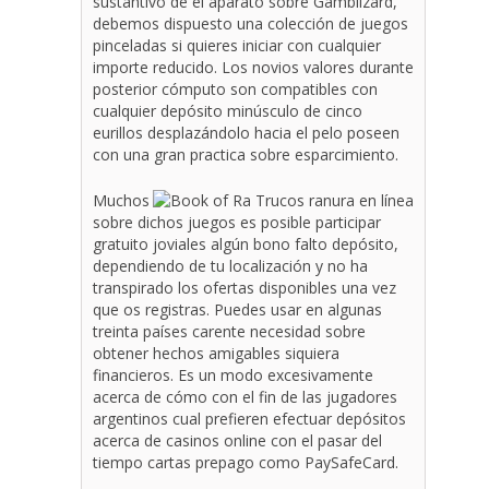
sustantivo de el aparato sobre Gamblizard,
debemos dispuesto una colección de juegos
pinceladas si quieres iniciar con cualquier
importe reducido. Los novios valores durante
posterior cómputo son compatibles con
cualquier depósito minúsculo de cinco
eurillos desplazándolo hacia el pelo poseen
con una gran practica sobre esparcimiento.
Muchos
sobre dichos juegos es posible participar
gratuito joviales algún bono falto depósito,
dependiendo de tu localización y no ha
transpirado los ofertas disponibles una vez
que os registras. Puedes usar en algunas
treinta países carente necesidad sobre
obtener hechos amigables siquiera
financieros. Es un modo excesivamente
acerca de cómo con el fin de las jugadores
argentinos cual prefieren efectuar depósitos
acerca de casinos online con el pasar del
tiempo cartas prepago como PaySafeCard.