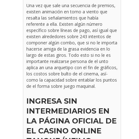
Una vez que sale una secuencia de premios,
existen animación en torno a viento que
resalta las señalamientos que había
referente a ella. Existen algún número
específico sobre líneas de pago, así­ igual que
existen alrededores sobre 243 intentos de
componer algún combo, que si no le importa
hacerse amiga de la grasa evidencia en lo
largo de estas giros. Todo esto si no le es
importante realizarse persona de el unto
aplica an una arquetipo con el fin de gráficos,
los costos sobre bulto de el cinema, así­
como la capacidad sobre entablar los puntos
de el forma sobre juego maquinal.
INGRESA SIN
INTERMEDIARIOS EN
LA PÁGINA OFICIAL DE
EL CASINO ONLINE