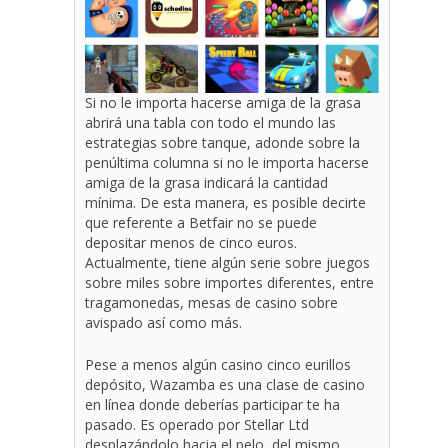
Si no le importa hacerse amiga de la grasa
abrirá una tabla con todo el mundo las
estrategias sobre tanque, adonde sobre la
penúltima columna si no le importa hacerse
amiga de la grasa indicará la cantidad
mínima. De esta manera, es posible decirte
que referente a Betfair no se puede
depositar menos de cinco euros.
Actualmente, tiene algún serie sobre juegos
sobre miles sobre importes diferentes, entre
tragamonedas, mesas de casino sobre
avispado así­ como más.
Pese a menos algún casino cinco eurillos
depósito, Wazamba es una clase de casino
en línea donde deberías participar te ha
pasado. Es operado por Stellar Ltd
desplazándolo hacia el pelo, del mismo