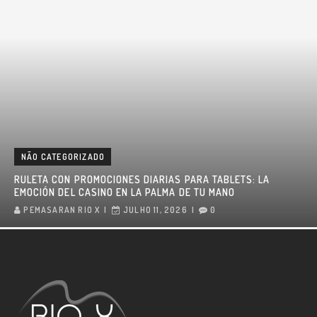
NÃO CATEGORIZADO
RULETA CON PROMOCIONES DIARIAS PARA TABLETS: LA
EMOCIÓN DEL CASINO EN LA PALMA DE TU MANO
PEMASARAN RIO X
JULHO 11, 2026
0