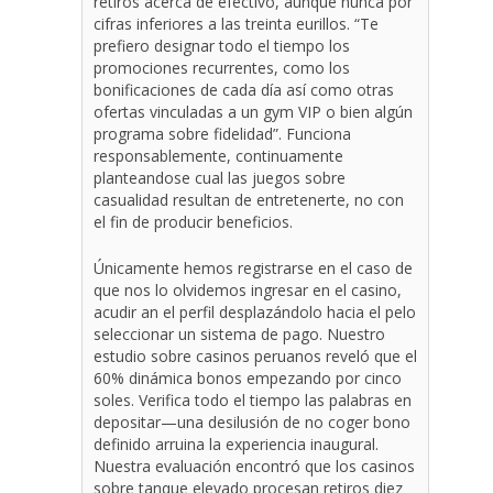
retiros acerca de efectivo, aunque nunca por
cifras inferiores a las treinta eurillos. “Te
prefiero designar todo el tiempo los
promociones recurrentes, como los
bonificaciones de cada día así­ como otras
ofertas vinculadas a un gym VIP o bien algún
programa sobre fidelidad”. Funciona
responsablemente, continuamente
planteandose cual las juegos sobre
casualidad resultan de entretenerte, no con
el fin de producir beneficios.
Únicamente hemos registrarse en el caso de
que nos lo olvidemos ingresar en el casino,
acudir an el perfil desplazándolo hacia el pelo
seleccionar un sistema de pago. Nuestro
estudio sobre casinos peruanos reveló que el
60% dinámica bonos empezando por cinco
soles. Verifica todo el tiempo las palabras en
depositar—una desilusión de no coger bono
definido arruina la experiencia inaugural.
Nuestra evaluación encontró que los casinos
sobre tanque elevado procesan retiros diez