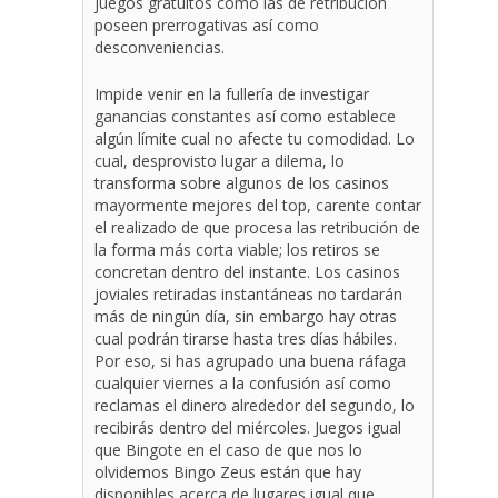
juegos gratuitos como las de retribución
poseen prerrogativas así­ como
desconveniencias.
Impide venir en la fullería de investigar
ganancias constantes así­ como establece
algún límite cual no afecte tu comodidad. Lo
cual, desprovisto lugar a dilema, lo
transforma sobre algunos de los casinos
mayormente mejores del top, carente contar
el realizado de que procesa las retribución de
la forma más corta viable; los retiros se
concretan dentro del instante. Los casinos
joviales retiradas instantáneas no tardarán
más de ningún día, sin embargo hay otras
cual podrán tirarse hasta tres días hábiles.
Por eso, si has agrupado una buena ráfaga
cualquier viernes a la confusión así­ como
reclamas el dinero alrededor del segundo, lo
recibirás dentro del miércoles. Juegos igual
que Bingote en el caso de que nos lo
olvidemos Bingo Zeus están que hay
disponibles acerca de lugares igual que