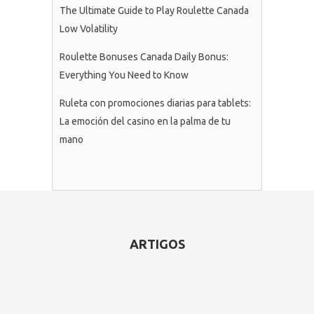
The Ultimate Guide to Play Roulette Canada
Low Volatility
Roulette Bonuses Canada Daily Bonus:
Everything You Need to Know
Ruleta con promociones diarias para tablets:
La emoción del casino en la palma de tu
mano
ARTIGOS