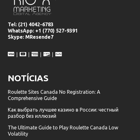
Tel:
(21) 4042-6783
WhatsApp: +1 (770) 527-9391
Skype: MResende7
|
|
|
|
NOTÍCIAS
Roulette Sites Canada No Registration: A
Comprehensive Guide
Как выбрать лучшее казино в России: честный
разбор без иллюзий
The Ultimate Guide to Play Roulette Canada Low
Volatility