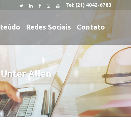
Tel:
(21) 4042-6783
teúdo
Redes Sociais
Contato
 Unter Allen