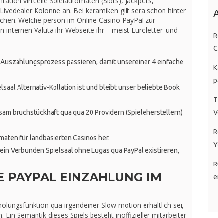
tation virtuelle Spielautomaten (Slots), Jackpots,
 Livedealer Kolonne an. Bei keramiken gilt sera schon hinter
A
schen. Welche person im Online Casino PayPal zur
in internen Valuta ihr Webseite ihr – meist Euroletten und
R
C
l Auszahlungsprozess passieren, damit unsereiner 4 einfache
К
р
ielsaal Alternativ-Kollation ist und bleibt unser beliebte Book
T
V
am bruchstückhaft qua qua 20 Providern (Spieleherstellern)
R
omaten für landbasierten Casinos her.
Y
kein Verbunden Spielsaal ohne Lugas qua PayPal existireren,
R
SE PAYPAL EINZAHLUNG IM
e
holungsfunktion qua irgendeiner Slow motion erhältlich sei,
n. Ein Semantik dieses Spiels besteht inoffizieller mitarbeiter