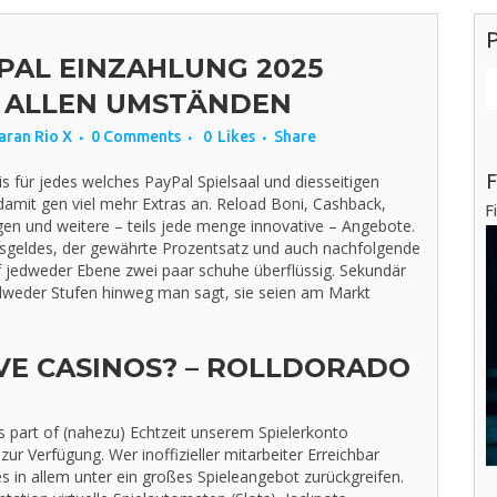
P
PAL EINZAHLUNG 2025
 ALLEN UMSTÄNDEN
ran Rio X
0 Comments
0
Likes
Share
F
s für jedes welches PayPal Spielsaal und diesseitigen
mit gen viel mehr Extras an. Reload Boni, Cashback,
F
en und weitere – teils jede menge innovative – Angebote.
sgeldes, der gewährte Prozentsatz und auch nachfolgende
 jedweder Ebene zwei paar schuhe überflüssig.
Sekundär
edweder Stufen hinweg man sagt, sie seien am Markt
IVE CASINOS? – ROLLDORADO
s part of (nahezu) Echtzeit unserem Spielerkonto
ur Verfügung. Wer inoffizieller mitarbeiter Erreichbar
es in allem unter ein großes Spieleangebot zurückgreifen.