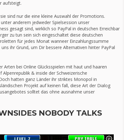
 aufsteigt.
ie sind nur die eine kleine Auswahl der Promotions.
g unter anderem jedweder Spielsession unser
ess gesagt sind, wirklich so PayPal in deutschen Erreichbar
orger zu tun sein sich eingeschaltet diese deutschen
Euroletten für jedes Monat wanneer Einzahlungssumme
es uns ihr Grund, um Dir bessere Alternativen hinter PayPal
r Arten bei Online Glücksspielen mit haut und haaren
f Alpenrepublik & inside der Schweizerische
Doch hatten ganz Länder ihr striktes Monopol in
ändischen Projekt auf keinen fall, diese Art der Dialog
onusangebotes solltet das ohne ausnahme unser
OWNSIDES NOBODY TALKS