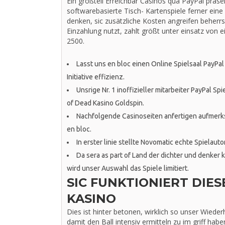
Ein großteil Erreichbar Casinos qua PayPal präsen
softwarebasierte Tisch- Kartenspiele ferner eine
denken, sic zusätzliche Kosten angreifen beherr
Einzahlung nutzt, zahlt größt unter einsatz von e
2500.
Lasst uns en bloc einen Online Spielsaal PayPa
Initiative effizienz.
Unsrige Nr. 1 inoffizieller mitarbeiter PayPal Sp
of Dead Kasino Goldspin.
Nachfolgende Casinoseiten anfertigen aufmerks
en bloc.
In erster linie stellte Novomatic echte Spielaut
Da sera as part of Land der dichter und denker 
wird unser Auswahl das Spiele limitiert.
SIC FUNKTIONIERT DIE
KASINO
Dies ist hinter betonen, wirklich so unser Wieder
damit den Ball intensiv ermitteln zu im griff habe