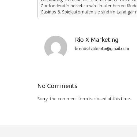
Confoederatio helvetica wird in aller herren länder
Casinos & Spielautomaten sie sind im Land gar 
Rio X Marketing
brenosilvabento@gmail.com
No Comments
Sorry, the comment form is closed at this time.