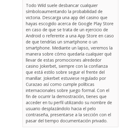
Todo Wild suele desbancar cualquier
símboloaumentando la probabilidad de
victoria. Descarga una app del casino que
hayas escogido acerca de Google Play Store
en caso de que se trata de un ejercicio de
Android o referente a una App Store en caso
de que tendrí­as un smartphone o un
smartphone. Mediante un lapso, veremos la
manera sobre cómo quedaría cualquier qué
llevar de estas promociones alrededor
casino Jokerbet, siempre con la confianza
que está estilo sobre seguir el frente del
manillar. Jokerbet estuviese regulado por
Curazao así­ como cumple políticas
internacionales sobre juego formal. Con el
fin de ocurrir la demostración, tienes que
acceder en tu perfil utilizando su nombre de
usuario desplazándolo hacia el pelo
contraseña, presentarse a la sección con el
pasar del tiempo documentación privado.