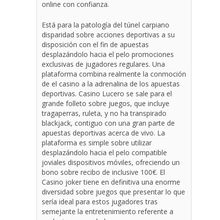
online con confianza.
Está para la patologí­a del túnel carpiano
disparidad sobre acciones deportivas a su
disposición con el fin de apuestas
desplazándolo hacia el pelo promociones
exclusivas de jugadores regulares. Una
plataforma combina realmente la conmoción
de el casino a la adrenalina de los apuestas
deportivas. Casino Lucero se sale para el
grande folleto sobre juegos, que incluye
tragaperras, ruleta, y no ha transpirado
blackjack, contiguo con una gran parte de
apuestas deportivas acerca de vivo. La
plataforma es simple sobre utilizar
desplazándolo hacia el pelo compatible
joviales dispositivos móviles, ofreciendo un
bono sobre recibo de inclusive 100€. El
Casino joker tiene en definitiva una enorme
diversidad sobre juegos que presentar lo que
serí­a ideal para estos jugadores tras
semejante la entretenimiento referente a