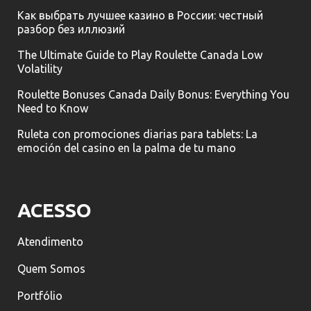
Как выбрать лучшее казино в России: честный
разбор без иллюзий
The Ultimate Guide to Play Roulette Canada Low
Volatility
Roulette Bonuses Canada Daily Bonus: Everything You
Need to Know
Ruleta con promociones diarias para tablets: La
emoción del casino en la palma de tu mano
ACESSO
Atendimento
Quem Somos
Portfólio