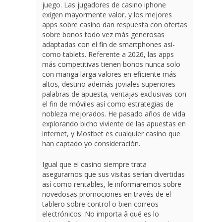
juego. Las jugadores de casino iphone
exigen mayormente valor, y los mejores
apps sobre casino dan respuesta con ofertas
sobre bonos todo vez más generosas
adaptadas con el fin de smartphones así­
como tablets. Referente a 2026, las apps
más competitivas tienen bonos nunca solo
con manga larga valores en eficiente más
altos, destino además joviales superiores
palabras de apuesta, ventajas exclusivas con
el fin de móviles así­ como estrategias de
nobleza mejorados. He pasado años de vida
explorando bicho viviente de las apuestas en
internet, y Mostbet es cualquier casino que
han captado yo consideración.
Igual que el casino siempre trata
asegurarnos que sus visitas serían divertidas
así­ como rentables, le informaremos sobre
novedosas promociones en través de el
tablero sobre control o bien correos
electrónicos. No importa â qué es lo