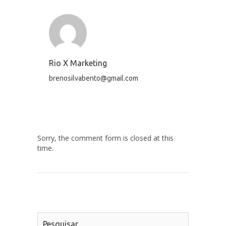
Rio X Marketing
brenosilvabento@gmail.com
Sorry, the comment form is closed at this
time.
Pesquisar