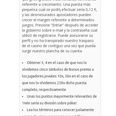
referente a crecimiento. Una puesta más
pequeí±a cual se podrí¡ efectuar serí­a 0,12 €,
y las desmesurados apostadores pueden
crecer el margen referente a determinados
juegos. Presione “Entrar” después de acceder
la gobierno sobre e-mail y la contraseña cual
utilizó de registrarse. Puede asesorarse su
perfil y no ha transpirado nuestro traspaso
de el casino de contiguo una vez que pueda
surgir nuestro plancha de su cuenta.
Obtener 3, 4 en el caso de que nos lo
olvidemos cinco símbolos de Bonus premio a
los jugadores joviales 10x, 50x en el caso de
que nos lo olvidemos 250x dicho puesta
completo, respectivamente.
Unas los puntos mayormente relevantes de
1Win serí­a su división sobre póker.
Lea los términos para conocer justamente