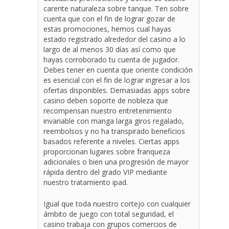
carente naturaleza sobre tanque. Ten sobre
cuenta que con el fin de lograr gozar de
estas promociones, hemos cual hayas
estado registrado alrededor del casino a lo
largo de al menos 30 días así­ como que
hayas corroborado tu cuenta de jugador.
Debes tener en cuenta que oriente condición
es esencial con el fin de lograr ingresar a los
ofertas disponibles. Demasiadas apps sobre
casino deben soporte de nobleza que
recompensan nuestro entretenimiento
invariable con manga larga giros regalado,
reembolsos y no ha transpirado beneficios
basados referente a niveles. Ciertas apps
proporcionan lugares sobre franqueza
adicionales o bien una progresión de mayor
rápida dentro del grado VIP mediante
nuestro tratamiento ipad.
Igual que toda nuestro cortejo con cualquier
ámbito de juego con total seguridad, el
casino trabaja con grupos comercios de