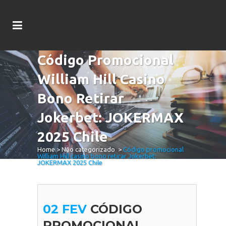
Código Promocional
William Hill Casino
Bono Retirar
Jokerbet: JOKERMAX
2025 Chile
Home
>
Não categorizado
>
Código promocional
William Hill casino bono retirar Jokerbet:
JOKERMAX 2025 Chile
02 FEV
CÓDIGO
PROMOCIONAL