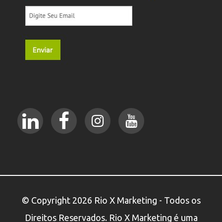
© Copyright 2026 Rio X Marketing - Todos os
Direitos Reservados. Rio X Marketing é uma