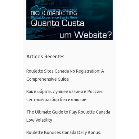
Artigos Recentes
Roulette Sites Canada No Registration: A
Comprehensive Guide
Как выбрать лучшее казино в России:
честный разбор без иллюзий
The Ultimate Guide to Play Roulette Canada
Low Volatility
Roulette Bonuses Canada Daily Bonus: