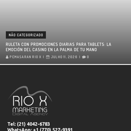
NÃO CATEGORIZADO
RULETA CON PROMOCIONES DIARIAS PARA TABLETS: LA
EMOCIÓN DEL CASINO EN LA PALMA DE TU MANO
PEMASARAN RIO X
JULHO 11, 2026
0
Tel:
(21) 4042-6783
WhatsApp: +1 (770) 527-9391