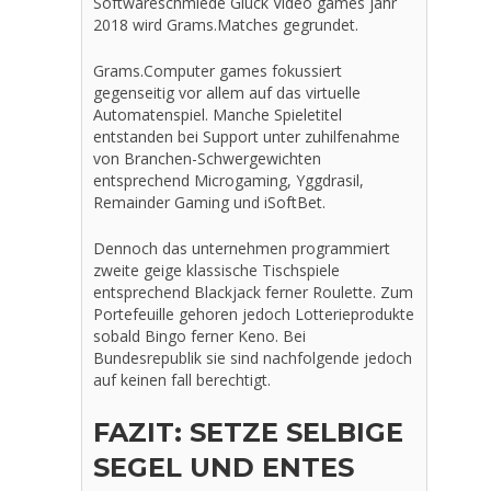
Softwareschmiede Gluck Video games jahr
2018 wird Grams.Matches gegrundet.
Grams.Computer games fokussiert
gegenseitig vor allem auf das virtuelle
Automatenspiel. Manche Spieletitel
entstanden bei Support unter zuhilfenahme
von Branchen-Schwergewichten
entsprechend Microgaming, Yggdrasil,
Remainder Gaming und iSoftBet.
Dennoch das unternehmen programmiert
zweite geige klassische Tischspiele
entsprechend Blackjack ferner Roulette. Zum
Portefeuille gehoren jedoch Lotterieprodukte
sobald Bingo ferner Keno. Bei
Bundesrepublik sie sind nachfolgende jedoch
auf keinen fall berechtigt.
FAZIT: SETZE SELBIGE
SEGEL UND ENTES