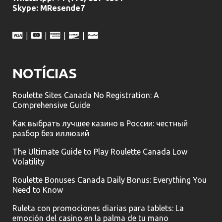
Skype: MResende7
|
|
|
|
NOTÍCIAS
Roulette Sites Canada No Registration: A
Comprehensive Guide
Как выбрать лучшее казино в России: честный
разбор без иллюзий
The Ultimate Guide to Play Roulette Canada Low
Volatility
Roulette Bonuses Canada Daily Bonus: Everything You
Need to Know
Ruleta con promociones diarias para tablets: La
emoción del casino en la palma de tu mano