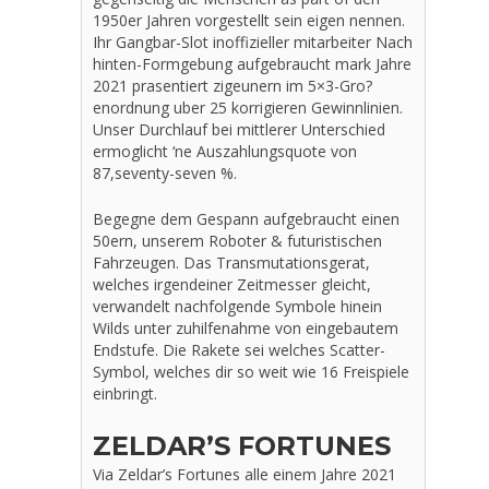
1950er Jahren vorgestellt sein eigen nennen.
Ihr Gangbar-Slot inoffizieller mitarbeiter Nach
hinten-Formgebung aufgebraucht mark Jahre
2021 prasentiert zigeunern im 5×3-Gro?
enordnung uber 25 korrigieren Gewinnlinien.
Unser Durchlauf bei mittlerer Unterschied
ermoglicht ‘ne Auszahlungsquote von
87,seventy-seven %.
Begegne dem Gespann aufgebraucht einen
50ern, unserem Roboter & futuristischen
Fahrzeugen. Das Transmutationsgerat,
welches irgendeiner Zeitmesser gleicht,
verwandelt nachfolgende Symbole hinein
Wilds unter zuhilfenahme von eingebautem
Endstufe. Die Rakete sei welches Scatter-
Symbol, welches dir so weit wie 16 Freispiele
einbringt.
ZELDAR’S FORTUNES
Via Zeldar’s Fortunes alle einem Jahre 2021