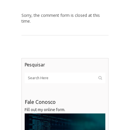
Sorry, the comment form is closed at this
time.
Pesquisar
Fale Conosco
Fill out my
online form
.