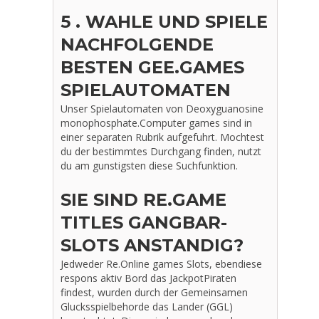
5 . WAHLE UND SPIELE
NACHFOLGENDE
BESTEN GEE.GAMES
SPIELAUTOMATEN
Unser Spielautomaten von Deoxyguanosine
monophosphate.Computer games sind in
einer separaten Rubrik aufgefuhrt. Mochtest
du der bestimmtes Durchgang finden, nutzt
du am gunstigsten diese Suchfunktion.
SIE SIND RE.GAME
TITLES GANGBAR-
SLOTS ANSTANDIG?
Jedweder Re.Online games Slots, ebendiese
respons aktiv Bord das JackpotPiraten
findest, wurden durch der Gemeinsamen
Glucksspielbehorde das Lander (GGL)