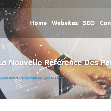
Home
Websites
SEO
Con
La Nouvelle Référence Des Par
velle Référence des Paris en Ligne en France