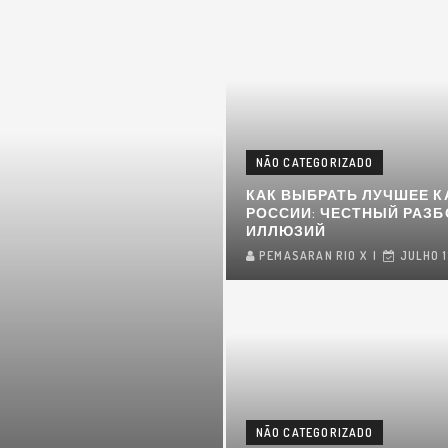
NÃO CATEGORIZADO
КАК ВЫБРАТЬ ЛУЧШЕЕ К
РОССИИ: ЧЕСТНЫЙ РАЗБ
ИЛЛЮЗИЙ
PEMASARAN RIO X
JULHO 1
NÃO CATEGORIZADO