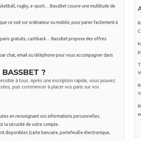
asketball, rugby, e-sport… BassBet couvre une multitude de
A
 que ce soit sur ordinateur ou mobile, pour parier facilement à
R
C
paris gratuits, cashback… BassBet propose des offres
К
р
par chat, email ou téléphone pour vous accompagner dans
T
BASSBET ?
V
ssible à tous. Après une inscription rapide, vous pouvez
R
sées, puis commencer à placer vos paris sur vos
Y
R
e
tes en renseignant vos informations personnelles.
ir la sécurité de votre compte.
t disponibles (carte bancaire, portefeuille électronique,