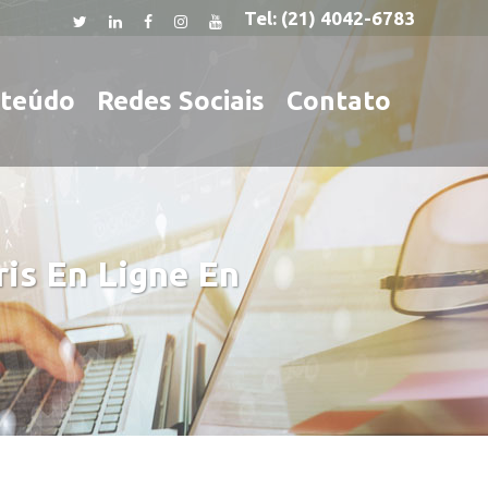
Tel:
(21) 4042-6783
teúdo
Redes Sociais
Contato
is En Ligne En