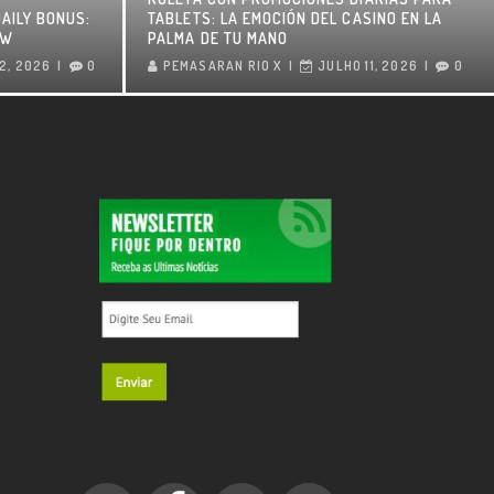
AILY BONUS:
TABLETS: LA EMOCIÓN DEL CASINO EN LA
OW
PALMA DE TU MANO
2, 2026
0
PEMASARAN RIO X
JULHO 11, 2026
0