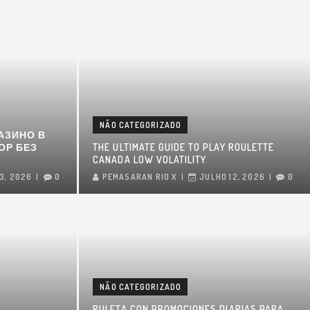
NÃO CATEGORIZADO
АЗИНО В
ОР БЕЗ
THE ULTIMATE GUIDE TO PLAY ROULETTE
CANADA LOW VOLATILITY
3, 2026
0
PEMASARAN RIO X
JULHO 12, 2026
0
NÃO CATEGORIZADO
RULETA CON PROMOCIONES DIARIAS PARA