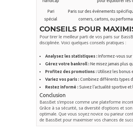
handicap
pour équilibrer les
Pari
Paris sur des événements spécifi
spécial
corners, cartons, ou performa
CONSEILS POUR MAXIMI
Pour tirer le meilleur parti de vos paris sur BassB
disciplinée. Voici quelques conseils pratiques :
Analysez les statistiques :
Informez-vous sur l
Gérez votre bankroll :
Ne misez jamais plus q
Profitez des promotions :
Utilisez les bonus 
Variez vos paris :
Combinez différents types de 
Restez informé :
Suivez l’actualité sportive et
Conclusion
BassBet s’impose comme une plateforme incontou
Grâce à sa sécurité, sa diversité d’options et son
optimale. Que vous soyez novice ou parieur confi
de BassBet pour maximiser vos chances de succ