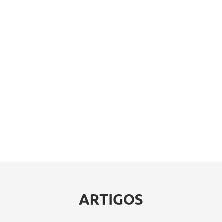
ARTIGOS