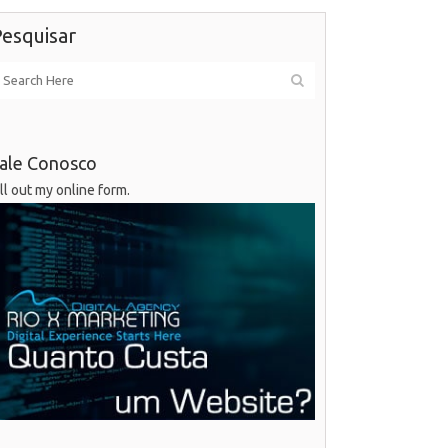
esquisar
ale Conosco
ill out my
online form
.