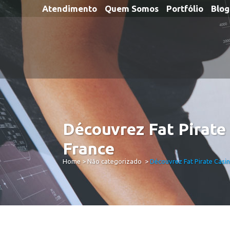
Atendimento
Quem Somos
Portfólio
Blog
Découvrez Fat Pirate 
France
Home
>
Não categorizado
>
Découvrez Fat Pirate Casin