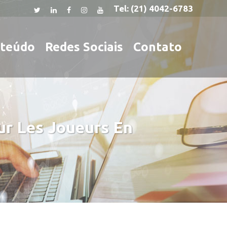
Tel:
(21) 4042-6783
teúdo
Redes Sociais
Contato
ur Les Joueurs En