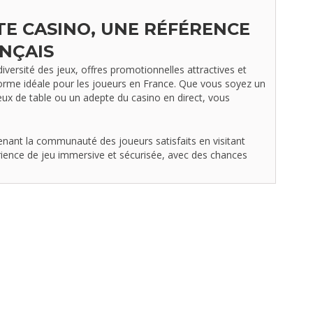
TE CASINO, UNE RÉFÉRENCE
NÇAIS
versité des jeux, offres promotionnelles attractives et
teforme idéale pour les joueurs en France. Que vous soyez un
ux de table ou un adepte du casino en direct, vous
nant la communauté des joueurs satisfaits en visitant
érience de jeu immersive et sécurisée, avec des chances