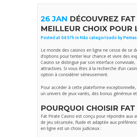
26 JAN
DÉCOUVREZ FAT P
MEILLEUR CHOIX POUR 
Posted at 04:57h
in
Não categorizado
by
Pemasa
Le monde des casinos en ligne ne cesse de se dé
d’options pour tenter leur chance et vivre des e
Casino se distingue par son interface conviviale,
attractives. Si vous êtes à la recherche d’un casin
option à considérer sérieusement.
Pour accéder à cette plateforme exceptionnelle
un univers de jeux variés, des bonus généreux et 
POURQUOI CHOISIR FAT 
Fat Pirate Casino est conçu pour répondre aux a
de jeu sécurisée, fluide et adaptée aux préférenc
en ligne est un choix judicieux :