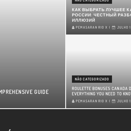
NÃO CATEGORIZADO
КАК ВЫБРАТЬ ЛУЧШЕЕ К
РОССИИ: ЧЕСТНЫЙ РАЗБ
ИЛЛЮЗИЙ
PEMASARAN RIO X
JULHO 1
NÃO CATEGORIZADO
ROULETTE BONUSES CANADA D
MPREHENSIVE GUIDE
EVERYTHING YOU NEED TO KN
PEMASARAN RIO X
JULHO 1