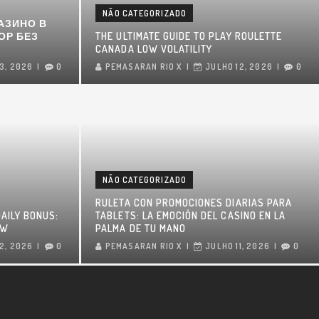
NÃO CATEGORIZADO
АЗИНО В
ОР БЕЗ
THE ULTIMATE GUIDE TO PLAY ROULETTE
CANADA LOW VOLATILITY
3, 2026
0
PEMASARAN RIO X
JULHO 12, 2026
0
NÃO CATEGORIZADO
RULETA CON PROMOCIONES DIARIAS PARA
AILY BONUS:
TABLETS: LA EMOCIÓN DEL CASINO EN LA
OW
PALMA DE TU MANO
2, 2026
0
PEMASARAN RIO X
JULHO 11, 2026
0