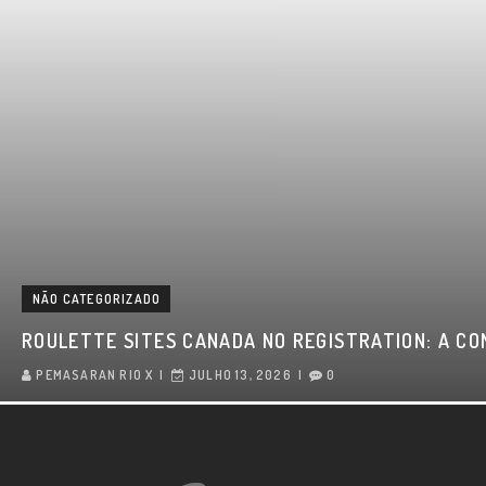
NÃO CATEGORIZADO
ROULETTE SITES CANADA NO REGISTRATION: A CO
PEMASARAN RIO X
JULHO 13, 2026
0