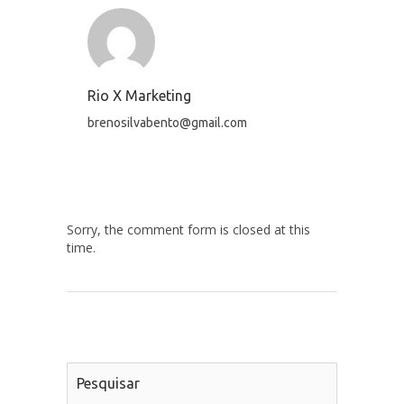
Rio X Marketing
brenosilvabento@gmail.com
Sorry, the comment form is closed at this
time.
Pesquisar