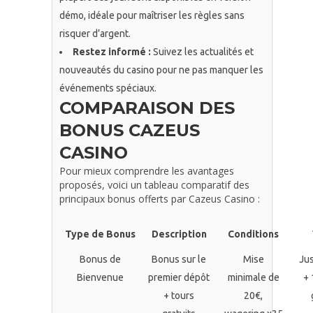
démo, idéale pour maîtriser les règles sans
risquer d’argent.
Restez informé :
Suivez les actualités et
nouveautés du casino pour ne pas manquer les
événements spéciaux.
COMPARAISON DES
BONUS CAZEUS
CASINO
Pour mieux comprendre les avantages
proposés, voici un tableau comparatif des
principaux bonus offerts par Cazeus Casino :
Type de Bonus
Description
Conditions
Bonus de
Bonus sur le
Mise
Ju
Bienvenue
premier dépôt
minimale de
+ 
+ tours
20€,