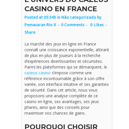
CASINO EN FRANCE
Posted at 05:34h
in
Não categorizado
by
Pemasaran Rio X
0 Comments
0
Likes
Share
Le marché des jeux en ligne en France
connaît une croissance exponentielle, attirant
de plus en plus de joueurs à la recherche
d’expériences divertissantes et sécurisées.
Parmi les plateformes qui se démarquent, le
cazeus casino
s’impose comme une
référence incontournable grâce à son offre
variée, son interface intuitive et ses garanties
de sécurité. Dans cet article, nous vous
proposons une analyse complète de ce
casino en ligne, ses avantages, ses jeux
phares, ainsi que des conseils pour
maximiser vos chances de gains.
POURQUOI CHOISIR