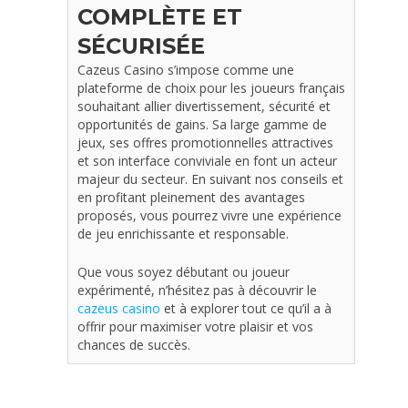
COMPLÈTE ET
SÉCURISÉE
Cazeus Casino s’impose comme une
plateforme de choix pour les joueurs français
souhaitant allier divertissement, sécurité et
opportunités de gains. Sa large gamme de
jeux, ses offres promotionnelles attractives
et son interface conviviale en font un acteur
majeur du secteur. En suivant nos conseils et
en profitant pleinement des avantages
proposés, vous pourrez vivre une expérience
de jeu enrichissante et responsable.
Que vous soyez débutant ou joueur
expérimenté, n’hésitez pas à découvrir le
cazeus casino
et à explorer tout ce qu’il a à
offrir pour maximiser votre plaisir et vos
chances de succès.