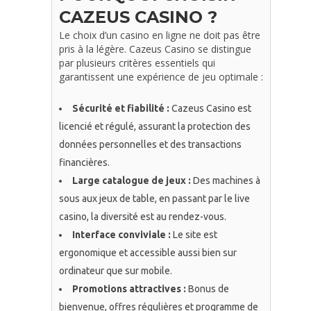
CAZEUS CASINO ?
Le choix d’un casino en ligne ne doit pas être
pris à la légère. Cazeus Casino se distingue
par plusieurs critères essentiels qui
garantissent une expérience de jeu optimale :
Sécurité et fiabilité :
Cazeus Casino est
licencié et régulé, assurant la protection des
données personnelles et des transactions
financières.
Large catalogue de jeux :
Des machines à
sous aux jeux de table, en passant par le live
casino, la diversité est au rendez-vous.
Interface conviviale :
Le site est
ergonomique et accessible aussi bien sur
ordinateur que sur mobile.
Promotions attractives :
Bonus de
bienvenue, offres régulières et programme de