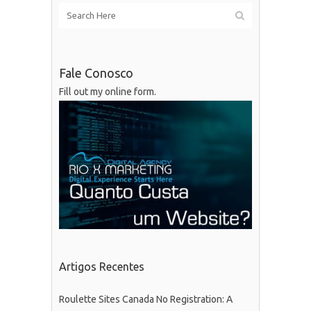
Fale Conosco
Fill out my
online form
.
Artigos Recentes
Roulette Sites Canada No Registration: A