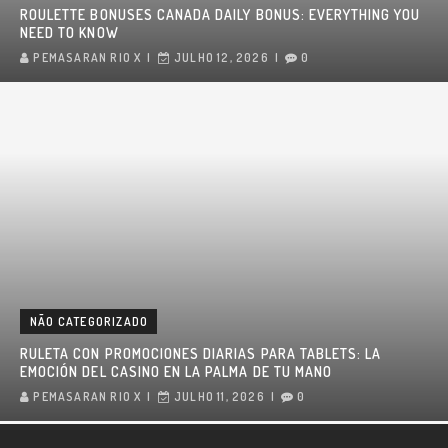
ROULETTE BONUSES CANADA DAILY BONUS: EVERYTHING YOU
NEED TO KNOW
PEMASARAN RIO X
JULHO 12, 2026
0
NÃO CATEGORIZADO
RULETA CON PROMOCIONES DIARIAS PARA TABLETS: LA
EMOCIÓN DEL CASINO EN LA PALMA DE TU MANO
PEMASARAN RIO X
JULHO 11, 2026
0