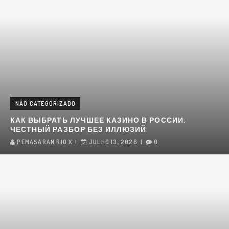
NÃO CATEGORIZADO
КАК ВЫБРАТЬ ЛУЧШЕЕ КАЗИНО В РОССИИ:
ЧЕСТНЫЙ РАЗБОР БЕЗ ИЛЛЮЗИЙ
PEMASARAN RIO X
JULHO 13, 2026
0