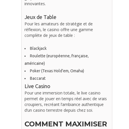
innovantes.
Jeux de Table
Pour les amateurs de stratégie et de
réflexion, le casino offre une gamme
complète de jeux de table :
Blackjack
Roulette (européenne, française,
américaine)
Poker (Texas Hold’em, Omaha)
Baccarat
Live Casino
Pour une immersion totale, le live casino
permet de jouer en temps réel avec de vrais
croupiers, recréant l’ambiance authentique
d’un casino terrestre depuis chez soi.
COMMENT MAXIMISER