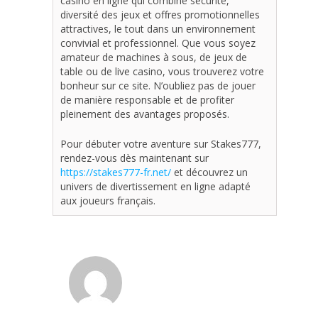
casino en ligne qui combine sécurité,
diversité des jeux et offres promotionnelles
attractives, le tout dans un environnement
convivial et professionnel. Que vous soyez
amateur de machines à sous, de jeux de
table ou de live casino, vous trouverez votre
bonheur sur ce site. N’oubliez pas de jouer
de manière responsable et de profiter
pleinement des avantages proposés.
Pour débuter votre aventure sur Stakes777,
rendez-vous dès maintenant sur
https://stakes777-fr.net/
et découvrez un
univers de divertissement en ligne adapté
aux joueurs français.