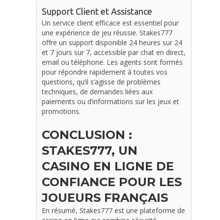
Support Client et Assistance
Un service client efficace est essentiel pour
une expérience de jeu réussie. Stakes777
offre un support disponible 24 heures sur 24
et 7 jours sur 7, accessible par chat en direct,
email ou téléphone. Les agents sont formés
pour répondre rapidement à toutes vos
questions, qu’il s’agisse de problèmes
techniques, de demandes liées aux
paiements ou d’informations sur les jeux et
promotions.
CONCLUSION :
STAKES777, UN
CASINO EN LIGNE DE
CONFIANCE POUR LES
JOUEURS FRANÇAIS
En résumé, Stakes777 est une plateforme de