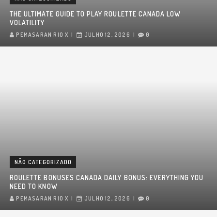
THE ULTIMATE GUIDE TO PLAY ROULETTE CANADA LOW
VOLATILITY
PEMASARAN RIO X
JULHO 12, 2026
0
NÃO CATEGORIZADO
ROULETTE BONUSES CANADA DAILY BONUS: EVERYTHING YOU
NEED TO KNOW
PEMASARAN RIO X
JULHO 12, 2026
0