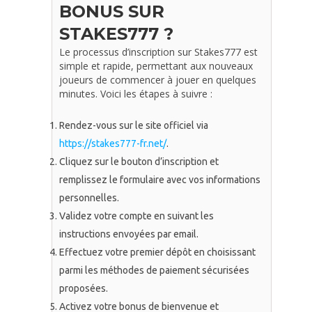
BONUS SUR
STAKES777 ?
Le processus d’inscription sur Stakes777 est
simple et rapide, permettant aux nouveaux
joueurs de commencer à jouer en quelques
minutes. Voici les étapes à suivre :
Rendez-vous sur le site officiel via
https://stakes777-fr.net/
.
Cliquez sur le bouton d’inscription et
remplissez le formulaire avec vos informations
personnelles.
Validez votre compte en suivant les
instructions envoyées par email.
Effectuez votre premier dépôt en choisissant
parmi les méthodes de paiement sécurisées
proposées.
Activez votre bonus de bienvenue et