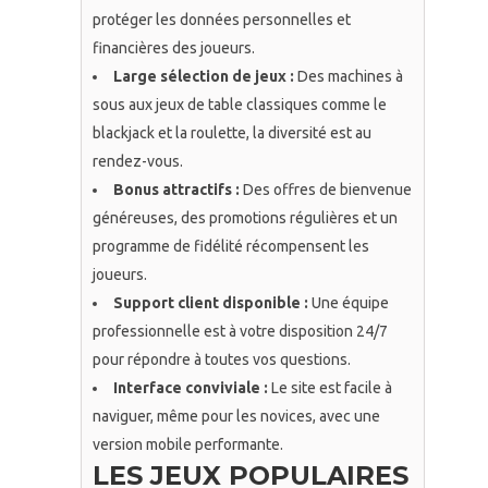
protéger les données personnelles et
financières des joueurs.
Large sélection de jeux :
Des machines à
sous aux jeux de table classiques comme le
blackjack et la roulette, la diversité est au
rendez-vous.
Bonus attractifs :
Des offres de bienvenue
généreuses, des promotions régulières et un
programme de fidélité récompensent les
joueurs.
Support client disponible :
Une équipe
professionnelle est à votre disposition 24/7
pour répondre à toutes vos questions.
Interface conviviale :
Le site est facile à
naviguer, même pour les novices, avec une
version mobile performante.
LES JEUX POPULAIRES