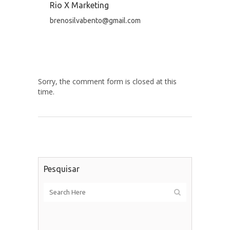
Rio X Marketing
brenosilvabento@gmail.com
Sorry, the comment form is closed at this
time.
Pesquisar