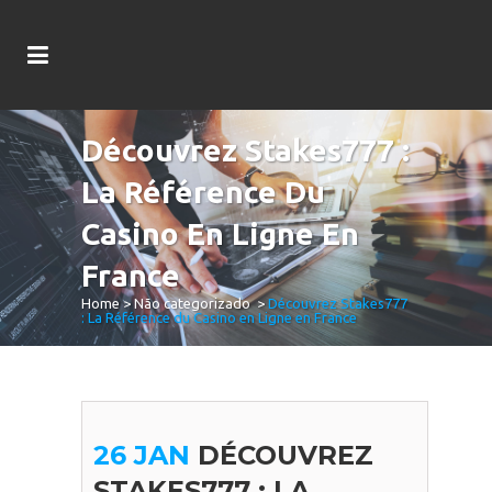
Découvrez Stakes777 :
La Référence Du
Casino En Ligne En
France
Home
>
Não categorizado
>
Découvrez Stakes777
: La Référence du Casino en Ligne en France
26 JAN
DÉCOUVREZ
STAKES777 : LA