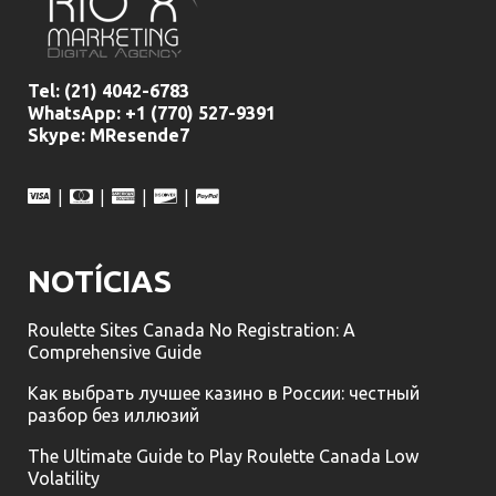
Tel:
(21) 4042-6783
WhatsApp: +1 (770) 527-9391
Skype: MResende7
|
|
|
|
NOTÍCIAS
Roulette Sites Canada No Registration: A
Comprehensive Guide
Как выбрать лучшее казино в России: честный
разбор без иллюзий
The Ultimate Guide to Play Roulette Canada Low
Volatility