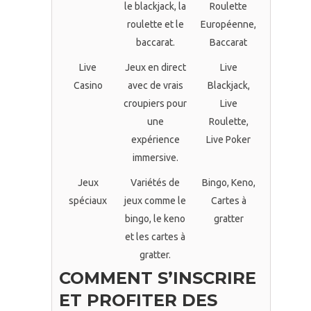
le blackjack, la
Roulette
roulette et le
Européenne,
baccarat.
Baccarat
Live
Jeux en direct
Live
Casino
avec de vrais
Blackjack,
croupiers pour
Live
une
Roulette,
expérience
Live Poker
immersive.
Jeux
Variétés de
Bingo, Keno,
spéciaux
jeux comme le
Cartes à
bingo, le keno
gratter
et les cartes à
gratter.
COMMENT S’INSCRIRE
ET PROFITER DES