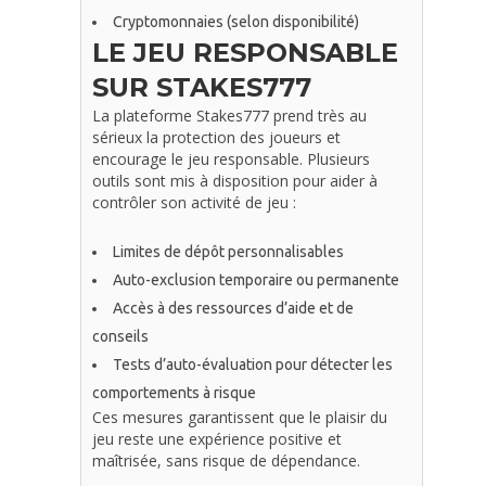
Cryptomonnaies (selon disponibilité)
LE JEU RESPONSABLE
SUR STAKES777
La plateforme Stakes777 prend très au
sérieux la protection des joueurs et
encourage le jeu responsable. Plusieurs
outils sont mis à disposition pour aider à
contrôler son activité de jeu :
Limites de dépôt personnalisables
Auto-exclusion temporaire ou permanente
Accès à des ressources d’aide et de
conseils
Tests d’auto-évaluation pour détecter les
comportements à risque
Ces mesures garantissent que le plaisir du
jeu reste une expérience positive et
maîtrisée, sans risque de dépendance.