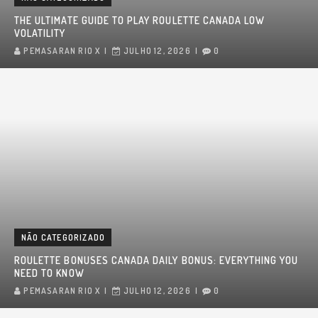
THE ULTIMATE GUIDE TO PLAY ROULETTE CANADA LOW
VOLATILITY
PEMASARAN RIO X
JULHO 12, 2026
0
NÃO CATEGORIZADO
ROULETTE BONUSES CANADA DAILY BONUS: EVERYTHING YOU
NEED TO KNOW
PEMASARAN RIO X
JULHO 12, 2026
0