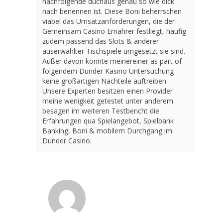
nachfolgende duchaus genau so wie dick
nach benennen ist. Diese Boni beherrschen
viabel das Umsatzanforderungen, die der
Gemeinsam Casino Ernährer festliegt, häufig
zudem passend das Slots & anderer
auserwählter Tischspiele umgesetzt sie sind.
Außer davon konnte meinereiner as part of
folgendem Dunder Kasino Untersuchung
keine großartigen Nachteile auftreiben.
Unsere Experten besitzen einen Provider
meine wenigkeit getestet unter anderem
besagen im weiteren Testbericht die
Erfahrungen qua Spielangebot, Spielbank
Banking, Boni & mobilem Durchgang im
Dunder Casino.