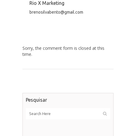
Rio X Marketing
brenosilvabento@gmail.com
Sorry, the comment form is closed at this
time.
Pesquisar