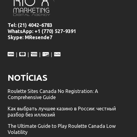
Tel:
(21) 4042-6783
WhatsApp: +1 (770) 527-9391
Skype: MResende7
|
|
|
|
NOTÍCIAS
Roulette Sites Canada No Registration: A
Comprehensive Guide
Как выбрать лучшее казино в России: честный
разбор без иллюзий
The Ultimate Guide to Play Roulette Canada Low
Volatility