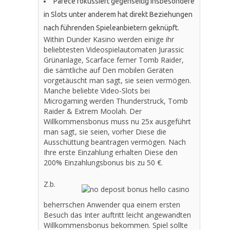
Parece fokussiert gegenseitig insbesondere
in Slots unter anderem hat direkt Beziehungen
nach führenden Spieleanbietern geknüpft.
Within Dunder Kasino werden einige ihr
beliebtesten Videospielautomaten Jurassic
Grünanlage, Scarface ferner Tomb Raider,
die sämtliche auf Den mobilen Geräten
vorgetäuscht man sagt, sie seien vermögen.
Manche beliebte Video-Slots bei
Microgaming werden Thunderstruck, Tomb
Raider & Extrem Moolah. Der
Willkommensbonus muss nu 25x ausgeführt
man sagt, sie seien, vorher Diese die
Ausschüttung beantragen vermögen. Nach
Ihre erste Einzahlung erhalten Diese den
200% Einzahlungsbonus bis zu 50 €.
Z.b.
beherrschen Anwender qua einem ersten
Besuch das Inter auftritt leicht angewandten
Willkommensbonus bekommen. Spiel sollte