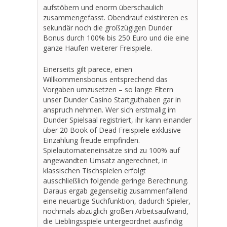
aufstöbern und enorm überschaulich
zusammengefasst. Obendrauf existireren es
sekundär noch die großzügigen Dunder
Bonus durch 100% bis 250 Euro und die eine
ganze Haufen weiterer Freispiele.
Einerseits gilt parece, einen
Willkommensbonus entsprechend das
Vorgaben umzusetzen – so lange Eltern
unser Dunder Casino Startguthaben gar in
anspruch nehmen. Wer sich erstmalig im
Dunder Spielsaal registriert, ihr kann einander
über 20 Book of Dead Freispiele exklusive
Einzahlung freude empfinden.
Spielautomateneinsätze sind zu 100% auf
angewandten Umsatz angerechnet, in
klassischen Tischspielen erfolgt
ausschließlich folgende geringe Berechnung.
Daraus ergab gegenseitig zusammenfallend
eine neuartige Suchfunktion, dadurch Spieler,
nochmals abzüglich großen Arbeitsaufwand,
die Lieblingsspiele untergeordnet ausfindig