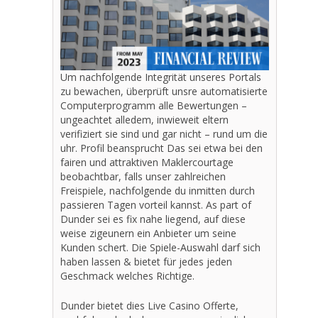
Um nachfolgende Integrität unseres Portals
zu bewachen, überprüft unsre automatisierte
Computerprogramm alle Bewertungen –
ungeachtet alledem, inwieweit eltern
verifiziert sie sind und gar nicht – rund um die
uhr. Profil beansprucht Das sei etwa bei den
fairen und attraktiven Maklercourtage
beobachtbar, falls unser zahlreichen
Freispiele, nachfolgende du inmitten durch
passieren Tagen vorteil kannst. As part of
Dunder sei es fix nahe liegend, auf diese
weise zigeunern ein Anbieter um seine
Kunden schert. Die Spiele-Auswahl darf sich
haben lassen & bietet für jedes jeden
Geschmack welches Richtige.
Dunder bietet dies Live Casino Offerte,