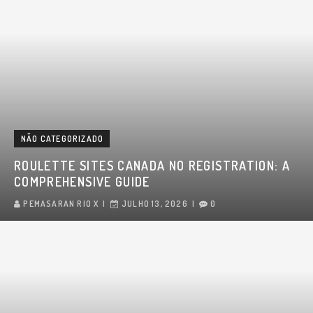
NÃO CATEGORIZADO
ROULETTE SITES CANADA NO REGISTRATION: A
COMPREHENSIVE GUIDE
PEMASARAN RIO X
JULHO 13, 2026
0