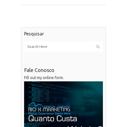
Pesquisar
Fale Conosco
Fill out my
online form
.