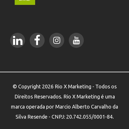
© Copyright 2026 Rio X Marketing - Todos os
Direitos Reservados. Rio X Marketing é uma
marca operada por Marcio Alberto Carvalho da
Silva Resende - CNPJ: 20.742.055/0001-84.