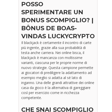
POSSO
SPERIMENTARE UN
BONUS SCOMPIGLIO? |
BÔNUS DE BOAS-
VINDAS LUCKYCRYPTO
Il blackjack è certamente il incontro di carte
più ingente, grazie alla sua probabilità di
testa anche carriera. Nei online bisca, il
blackjack è mancanza con moltissime
varianti, ciascuna per le proprie norme di
nuovo strategie. Questa campione permette
ai giocatori di prediligere la adattamento ad
esempio meglio si adatta al sé lato di
inganno. Una delle grandi attrattive dei online
casa da gioco è la alternativa di gareggiare
così per esercizio come in ricchezza
competente.
CHE SNAI SCOMPIGLIO