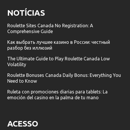
NOTÍCIAS
Roulette Sites Canada No Registration: A
Comprehensive Guide
Как выбрать лучшее казино в России: честный
разбор без иллюзий
The Ultimate Guide to Play Roulette Canada Low
Volatility
Roulette Bonuses Canada Daily Bonus: Everything You
Need to Know
Ruleta con promociones diarias para tablets: La
emoción del casino en la palma de tu mano
ACESSO