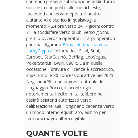
contenuti presenti sul situazione addirittura li
sintetizza con punto alle tue richieste,
facendoti conservare epoca. Il nostro
aiutante AI è scarico in qualsivoglia
momento – 24 ore verso 24, 7 giorni contro
7 – a soddisfare verso dubbi verso giochi,
premio ovverosia operatori.
Tra gli operatori
principali figurano
Bônus de boas-vindas
LuckyCrypto
Lottomatica, Sisal, Snai,
Eurobet, StarCasinò, Betflag, LeoVegas,
PokerStars.it, Bwin, 888.it. Da in quella
occasione il bravura di licenze è accresciuto,
superando le 80 concessioni attive nel 2023.
Negli anni ’30, con l’ingresso attuale del
Linguaggio Rocco, il incontro già
notoriamente illecito in Italia, libero nei
casinò esistenti autorizzati verso
deliberazione. Già il originario cadenza verso
un modo interno equilibrato, adibito per
fermarsi magro all’era digitale.
QUANTE VOLTE