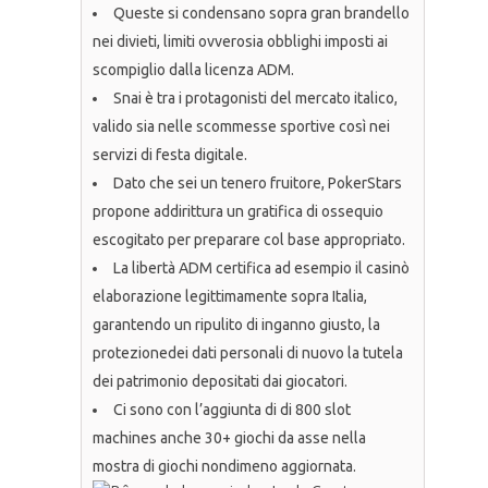
Queste si condensano sopra gran brandello
nei divieti, limiti ovverosia obblighi imposti ai
scompiglio dalla licenza ADM.
Snai è tra i protagonisti del mercato italico,
valido sia nelle scommesse sportive così nei
servizi di festa digitale.
Dato che sei un tenero fruitore, PokerStars
propone addirittura un gratifica di ossequio
escogitato per preparare col base appropriato.
La libertà ADM certifica ad esempio il casinò
elaborazione legittimamente sopra Italia,
garantendo un ripulito di inganno giusto, la
protezionedei dati personali di nuovo la tutela
dei patrimonio depositati dai giocatori.
Ci sono con l’aggiunta di di 800 slot
machines anche 30+ giochi da asse nella
mostra di giochi nondimeno aggiornata.