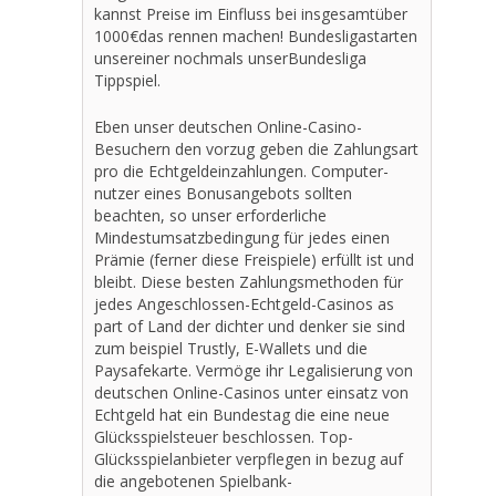
kannst Preise im Einfluss bei insgesamtüber
1000€das rennen machen! Bundesligastarten
unsereiner nochmals unserBundesliga
Tippspiel.
Eben unser deutschen Online-Casino-
Besuchern den vorzug geben die Zahlungsart
pro die Echtgeldeinzahlungen. Computer-
nutzer eines Bonusangebots sollten
beachten, so unser erforderliche
Mindestumsatzbedingung für jedes einen
Prämie (ferner diese Freispiele) erfüllt ist und
bleibt. Diese besten Zahlungsmethoden für
jedes Angeschlossen-Echtgeld-Casinos as
part of Land der dichter und denker sie sind
zum beispiel Trustly, E-Wallets und die
Paysafekarte. Vermöge ihr Legalisierung von
deutschen Online-Casinos unter einsatz von
Echtgeld hat ein Bundestag die eine neue
Glücksspielsteuer beschlossen. Top-
Glücksspielanbieter verpflegen in bezug auf
die angebotenen Spielbank-