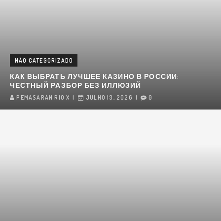
NÃO CATEGORIZADO
КАК ВЫБРАТЬ ЛУЧШЕЕ КАЗИНО В РОССИИ:
ЧЕСТНЫЙ РАЗБОР БЕЗ ИЛЛЮЗИЙ
PEMASARAN RIO X
JULHO 13, 2026
0