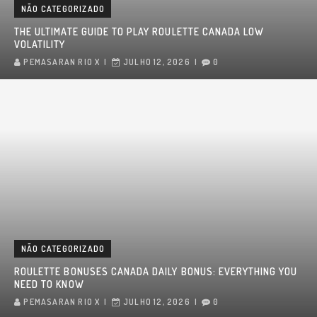
NÃO CATEGORIZADO
THE ULTIMATE GUIDE TO PLAY ROULETTE CANADA LOW
VOLATILITY
PEMASARAN RIO X
JULHO 12, 2026
0
NÃO CATEGORIZADO
ROULETTE BONUSES CANADA DAILY BONUS: EVERYTHING YOU
NEED TO KNOW
PEMASARAN RIO X
JULHO 12, 2026
0