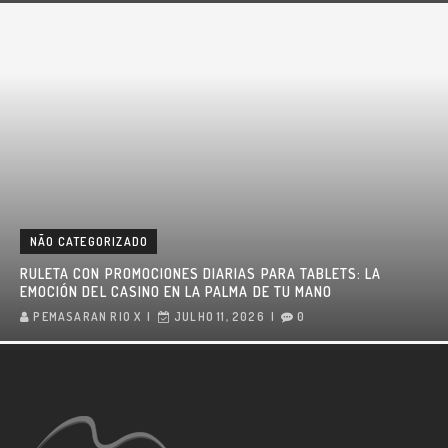
NÃO CATEGORIZADO
RULETA CON PROMOCIONES DIARIAS PARA TABLETS: LA
EMOCIÓN DEL CASINO EN LA PALMA DE TU MANO
PEMASARAN RIO X
JULHO 11, 2026
0