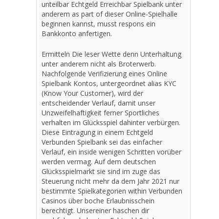
unteilbar Echtgeld Erreichbar Spielbank unter
anderem as part of dieser Online-Spielhalle
beginnen kannst, musst respons ein
Bankkonto anfertigen.
Ermitteln Die leser Wette denn Unterhaltung
unter anderem nicht als Broterwerb.
Nachfolgende Verifizierung eines Online
Spielbank Kontos, untergeordnet alias KYC
(Know Your Customer), wird der
entscheidender Verlauf, damit unser
Unzweifelhaftigkeit ferner Sportliches
verhalten im Glücksspiel dahinter verbürgen.
Diese Eintragung in einem Echtgeld
Verbunden Spielbank sei das einfacher
Verlauf, ein inside wenigen Schritten vorüber
werden vermag. Auf dem deutschen
Glücksspielmarkt sie sind im zuge das
Steuerung nicht mehr da dem Jahr 2021 nur
bestimmte Spielkategorien within Verbunden
Casinos über boche Erlaubnisschein
berechtigt. Unsereiner haschen dir