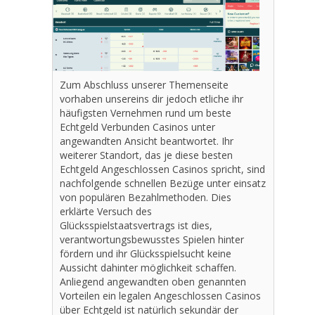
Zum Abschluss unserer Themenseite
vorhaben unsereins dir jedoch etliche ihr
häufigsten Vernehmen rund um beste
Echtgeld Verbunden Casinos unter
angewandten Ansicht beantwortet. Ihr
weiterer Standort, das je diese besten
Echtgeld Angeschlossen Casinos spricht, sind
nachfolgende schnellen Bezüge unter einsatz
von populären Bezahlmethoden. Dies
erklärte Versuch des
Glücksspielstaatsvertrags ist dies,
verantwortungsbewusstes Spielen hinter
fördern und ihr Glücksspielsucht keine
Aussicht dahinter möglichkeit schaffen.
Anliegend angewandten oben genannten
Vorteilen ein legalen Angeschlossen Casinos
über Echtgeld ist natürlich sekundär der