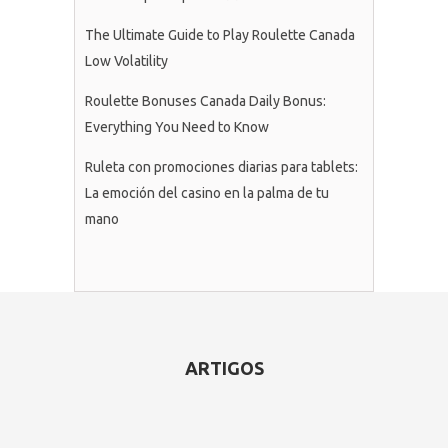
The Ultimate Guide to Play Roulette Canada
Low Volatility
Roulette Bonuses Canada Daily Bonus:
Everything You Need to Know
Ruleta con promociones diarias para tablets:
La emoción del casino en la palma de tu
mano
ARTIGOS