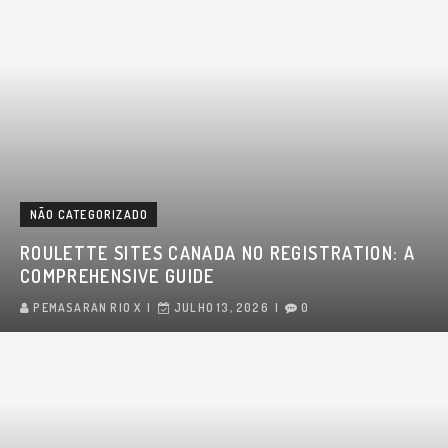
NÃO CATEGORIZADO
ROULETTE SITES CANADA NO REGISTRATION: A
COMPREHENSIVE GUIDE
PEMASARAN RIO X
JULHO 13, 2026
0