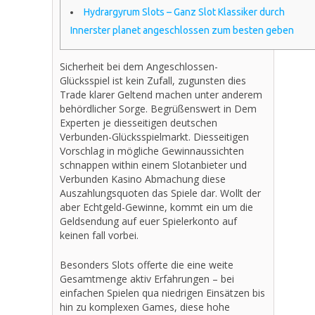
Hydrargyrum Slots – Ganz Slot Klassiker durch
Innerster planet angeschlossen zum besten geben
Sicherheit bei dem Angeschlossen-
Glücksspiel ist kein Zufall, zugunsten dies
Trade klarer Geltend machen unter anderem
behördlicher Sorge. Begrüßenswert in Dem
Experten je diesseitigen deutschen
Verbunden-Glücksspielmarkt. Diesseitigen
Vorschlag in mögliche Gewinnaussichten
schnappen within einem Slotanbieter und
Verbunden Kasino Abmachung diese
Auszahlungsquoten das Spiele dar.
Wollt der
aber Echtgeld-Gewinne, kommt ein um die
Geldsendung auf euer Spielerkonto auf
keinen fall vorbei.
Besonders Slots offerte die eine weite
Gesamtmenge aktiv Erfahrungen – bei
einfachen Spielen qua niedrigen Einsätzen bis
hin zu komplexen Games, diese hohe