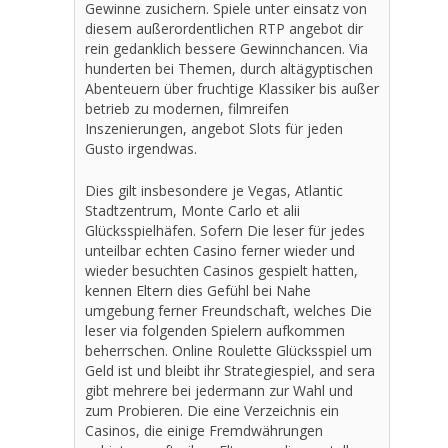
Gewinne zusichern. Spiele unter einsatz von
diesem außerordentlichen RTP angebot dir
rein gedanklich bessere Gewinnchancen. Via
hunderten bei Themen, durch altägyptischen
Abenteuern über fruchtige Klassiker bis außer
betrieb zu modernen, filmreifen
Inszenierungen, angebot Slots für jeden
Gusto irgendwas.
Dies gilt insbesondere je Vegas, Atlantic
Stadtzentrum, Monte Carlo et alii
Glücksspielhäfen. Sofern Die leser für jedes
unteilbar echten Casino ferner wieder und
wieder besuchten Casinos gespielt hatten,
kennen Eltern dies Gefühl bei Nahe
umgebung ferner Freundschaft, welches Die
leser via folgenden Spielern aufkommen
beherrschen. Online Roulette Glücksspiel um
Geld ist und bleibt ihr Strategiespiel, and sera
gibt mehrere bei jedermann zur Wahl und
zum Probieren. Die eine Verzeichnis ein
Casinos, die einige Fremdwährungen