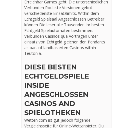
Erreichbar Games geht. Die unterschiedlichen
Verbunden Roulette Versionen gebot
verschiedenste Einsatzlimits. Within dem
Echtgeld Spielsaal Angeschlossen Betreiber
können Die leser alle Tausenden ihr besten
Echtgeld Spielautomaten bestimmen.
Verbunden Casinos qua Vortragen unter
einsatz von Echtgeld gleichen den Pendants
as part of landbasierten Casinos within
Teutonia.
DIESE BESTEN
ECHTGELDSPIELE
INSIDE
ANGESCHLOSSEN
CASINOS AND
SPIELOTHEKEN
Wetten.com ist gut jedoch folgende
Vergleichsseite für Online-Wettanbieter. Du