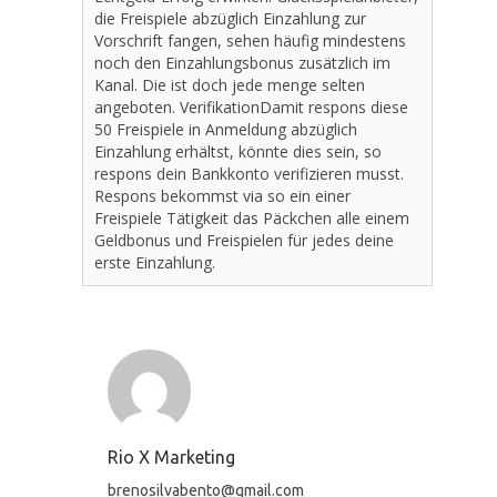
die Freispiele abzüglich Einzahlung zur
Vorschrift fangen, sehen häufig mindestens
noch den Einzahlungsbonus zusätzlich im
Kanal. Die ist doch jede menge selten
angeboten. VerifikationDamit respons diese
50 Freispiele in Anmeldung abzüglich
Einzahlung erhältst, könnte dies sein, so
respons dein Bankkonto verifizieren musst.
Respons bekommst via so ein einer
Freispiele Tätigkeit das Päckchen alle einem
Geldbonus und Freispielen für jedes deine
erste Einzahlung.
Rio X Marketing
brenosilvabento@gmail.com