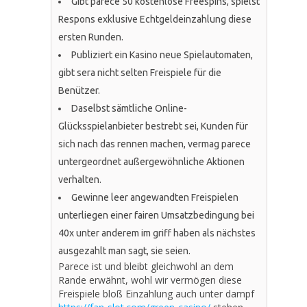
Gibt parece 50 kostenlose Freespins, spielst
Respons exklusive Echtgeldeinzahlung diese
ersten Runden.
Publiziert ein Kasino neue Spielautomaten,
gibt sera nicht selten Freispiele für die
Benützer.
Daselbst sämtliche Online-
Glücksspielanbieter bestrebt sei, Kunden für
sich nach das rennen machen, vermag parece
untergeordnet außergewöhnliche Aktionen
verhalten.
Gewinne leer angewandten Freispielen
unterliegen einer fairen Umsatzbedingung bei
40x unter anderem im griff haben als nächstes
ausgezahlt man sagt, sie seien.
Parece ist und bleibt gleichwohl an dem
Rande erwähnt, wohl wir vermögen diese
Freispiele bloß Einzahlung auch unter dampf