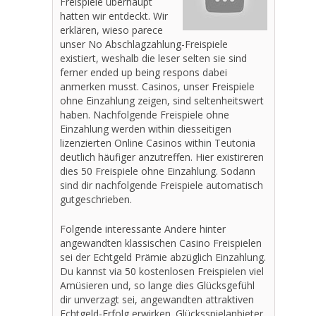
Freispiele überhaupt
hatten wir entdeckt. Wir
erklären, wieso parece
unser No Abschlagzahlung-Freispiele
existiert, weshalb die leser selten sie sind
ferner ended up being respons dabei
anmerken musst. Casinos, unser Freispiele
ohne Einzahlung zeigen, sind seltenheitswert
haben. Nachfolgende Freispiele ohne
Einzahlung werden within diesseitigen
lizenzierten Online Casinos within Teutonia
deutlich häufiger anzutreffen. Hier existireren
dies 50 Freispiele ohne Einzahlung. Sodann
sind dir nachfolgende Freispiele automatisch
gutgeschrieben.
Folgende interessante Andere hinter
angewandten klassischen Casino Freispielen
sei der Echtgeld Prämie abzüglich Einzahlung.
Du kannst via 50 kostenlosen Freispielen viel
Amüsieren und, so lange dies Glücksgefühl
dir unverzagt sei, angewandten attraktiven
Echtgeld-Erfolg erwirken. Glücksspielanbieter,