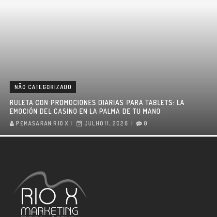
NÃO CATEGORIZADO
RULETA CON PROMOCIONES DIARIAS PARA TABLETS: LA
EMOCIÓN DEL CASINO EN LA PALMA DE TU MANO
PEMASARAN RIO X
JULHO 11, 2026
0