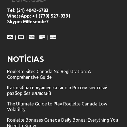
Tel:
(21) 4042-6783
WhatsApp: +1 (770) 527-9391
Skype: MResende7
|
|
|
|
NOTÍCIAS
Roulette Sites Canada No Registration: A
Comprehensive Guide
Как выбрать лучшее казино в России: честный
разбор без иллюзий
The Ultimate Guide to Play Roulette Canada Low
Volatility
Roulette Bonuses Canada Daily Bonus: Everything You
Need to Know