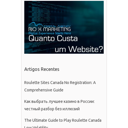
Artigos Recentes
Roulette Sites Canada No Registration: A
Comprehensive Guide
Как выбрать лучшее казино в России:
честный разбор без иллюзий
The Ultimate Guide to Play Roulette Canada
Low Volatility