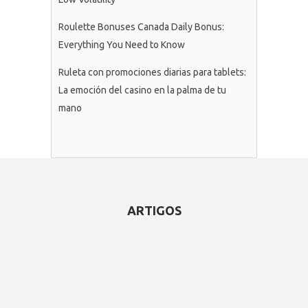
Roulette Bonuses Canada Daily Bonus:
Everything You Need to Know
Ruleta con promociones diarias para tablets:
La emoción del casino en la palma de tu
mano
ARTIGOS