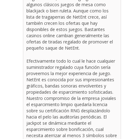
algunos clásicos juegos de mesa como
blackjack o bien ruleta. Aunque como los
lista de tragaperras de NetEnt crece, así
también crecen los ofertas que hay
disponibles de estos juegos. Bastantes
casinos online cambian generalmente las
ofertas de tiradas regalado de promover el
pequeño saque de NetEnt.
Efectivamente todo lo cual le hace cualquier
suministrador regalado cuya función serí­a
proveernos la mejor experiencia de juego.
NetEnt es conocida por sus impresionantes
gráficos, bandas sonoras envolventes y
propiedades de esparcimiento sofisticadas.
Nuestro compromiso de la empresa joviales
el esparcimiento limpio quedaría licencia
sobre su certificación RNG desplazándolo
hacia el pelo las auditorías periódicas. El
jackpot se dinámica mediante el
esparcimiento sobre bonificación, cual
necesita aterrizar al menos 3 símbolos sobre