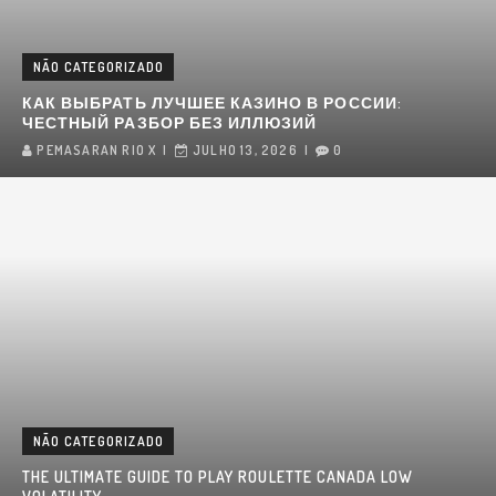
NÃO CATEGORIZADO
КАК ВЫБРАТЬ ЛУЧШЕЕ КАЗИНО В РОССИИ:
ЧЕСТНЫЙ РАЗБОР БЕЗ ИЛЛЮЗИЙ
PEMASARAN RIO X
JULHO 13, 2026
0
NÃO CATEGORIZADO
THE ULTIMATE GUIDE TO PLAY ROULETTE CANADA LOW