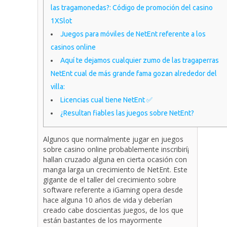
las tragamonedas?: Código de promoción del casino
1XSlot
Juegos para móviles de NetEnt referente a los
casinos online
Aquí te dejamos cualquier zumo de las tragaperras
NetEnt cual de más grande fama gozan alrededor del
villa:
Licencias cual tiene NetEnt ✅
¿Resultan fiables las juegos sobre NetEnt?
Algunos que normalmente jugar en juegos
sobre casino online probablemente inscribirí¡
hallan cruzado alguna en cierta ocasión con
manga larga un crecimiento de NetEnt. Este
gigante de el taller del crecimiento sobre
software referente a iGaming opera desde
hace alguna 10 años de vida y deberían
creado cabe doscientas juegos, de los que
están bastantes de los mayormente