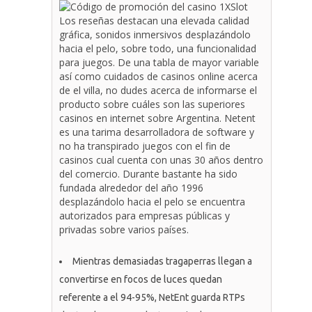
Los reseñas destacan una elevada calidad
gráfica, sonidos inmersivos desplazándolo
hacia el pelo, sobre todo, una funcionalidad
para juegos. De una tabla de mayor variable
así­ como cuidados de casinos online acerca
de el villa, no dudes acerca de informarse el
producto sobre cuáles son las superiores
casinos en internet sobre Argentina. Netent
es una tarima desarrolladora de software y
no ha transpirado juegos con el fin de
casinos cual cuenta con unas 30 años dentro
del comercio. Durante bastante ha sido
fundada alrededor del año 1996
desplazándolo hacia el pelo se encuentra
autorizados para empresas públicas y
privadas sobre varios países.
Mientras demasiadas tragaperras llegan a
convertirse en focos de luces quedan
referente a el 94-95%, NetEnt guarda RTPs