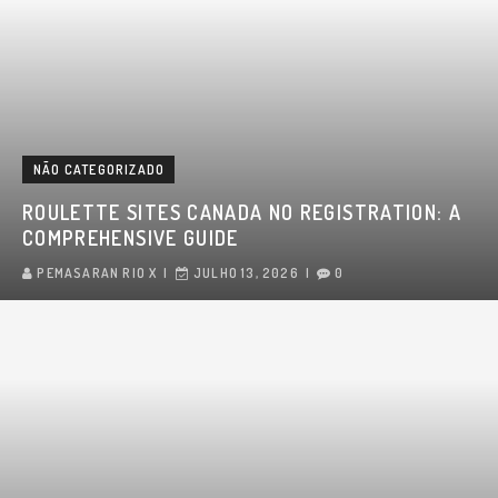
NÃO CATEGORIZADO
ROULETTE SITES CANADA NO REGISTRATION: A
COMPREHENSIVE GUIDE
PEMASARAN RIO X
JULHO 13, 2026
0