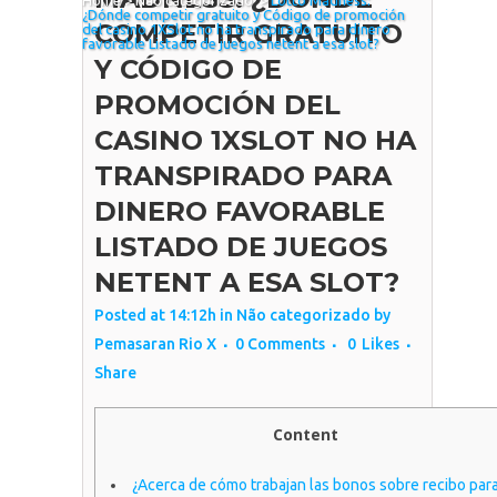
Home
>
Não categorizado
>
Lotto Madness:
¿Dónde competir gratuito y Código de promoción
COMPETIR GRATUITO
del casino 1XSlot no ha transpirado para dinero
favorable Listado de juegos netent a esa slot?
Y CÓDIGO DE
PROMOCIÓN DEL
CASINO 1XSLOT NO HA
TRANSPIRADO PARA
DINERO FAVORABLE
LISTADO DE JUEGOS
NETENT A ESA SLOT?
Posted at 14:12h
in
Não categorizado
by
Pemasaran Rio X
0 Comments
0
Likes
Share
Content
¿Acerca de cómo trabajan las bonos sobre recibo par