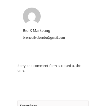
Rio X Marketing
brenosilvabento@gmail.com
Sorry, the comment form is closed at this
time.