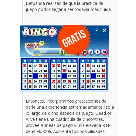
Betpanda realizan de que la practica de
juego podrí­a llegar a ser todavía más fluida.
Entonces, incorporamos prestaciones de
darle una experiencia extremadamente liso a
lo largo de dicho especie de juego. Dead or
Alive tiene una cuadrícula de cinco×tres,
provee 9 líneas de pago y una elevada RTP
de el 96,82%. Aumenta tus posibilidades