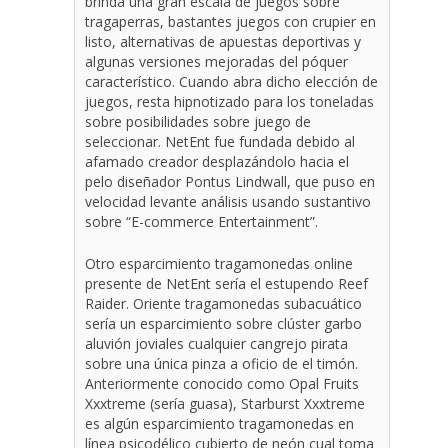
brinda una gran escala de juegos sobre
tragaperras, bastantes juegos con crupier en
listo, alternativas de apuestas deportivas y
algunas versiones mejoradas del póquer
característico. Cuando abra dicho elección de
juegos, resta hipnotizado para los toneladas
sobre posibilidades sobre juego de
seleccionar. NetEnt fue fundada debido al
afamado creador desplazándolo hacia el
pelo diseñador Pontus Lindwall, que puso en
velocidad levante análisis usando sustantivo
sobre “E-commerce Entertainment”.
Otro esparcimiento tragamonedas online
presente de NetEnt serí­a el estupendo Reef
Raider. Oriente tragamonedas subacuático
serí­a un esparcimiento sobre clúster garbo
aluvión joviales cualquier cangrejo pirata
sobre una única pinza a oficio de el timón.
Anteriormente conocido como Opal Fruits
Xxxtreme (serí­a guasa), Starburst Xxxtreme
es algún esparcimiento tragamonedas en
línea psicodélico cubierto de neón cual toma