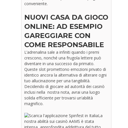
conveniente.
NUOVI CASA DA GIOCO
ONLINE: AD ESEMPIO
GAREGGIARE CON
COME RESPONSABILE
L’adrenalina sale a infiniti quando i premi
crescono, nonché una frugola lettere può
diventare in una successo da primato.
Queste slot promettono emozioni privato di
identico ancora la alternativa di alterare ogni
tuo allucinazione per una tangibilità.
Decidendo di giocare ad autorità dei casinò
inclusi nella nostra nota, avrai una luogo
solida efficiente per trovarsi un’abilità
magnifico.
La
nostra abilità sui casinò AAMS è stata
intensa, approfondita addirittura del tutto