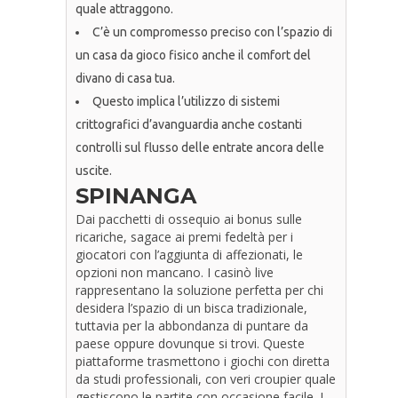
quale attraggono.
C’è un compromesso preciso con l’spazio di
un casa da gioco fisico anche il comfort del
divano di casa tua.
Questo implica l’utilizzo di sistemi
crittografici d’avanguardia anche costanti
controlli sul flusso delle entrate ancora delle
uscite.
SPINANGA
Dai pacchetti di ossequio ai bonus sulle
ricariche, sagace ai premi fedeltà per i
giocatori con l’aggiunta di affezionati, le
opzioni non mancano. I casinò live
rappresentano la soluzione perfetta per chi
desidera l’spazio di un bisca tradizionale,
tuttavia per la abbondanza di puntare da
paese oppure dovunque si trovi. Queste
piattaforme trasmettono i giochi con diretta
da studi professionali, con veri croupier quale
gestiscono le partite con occasione facile. I