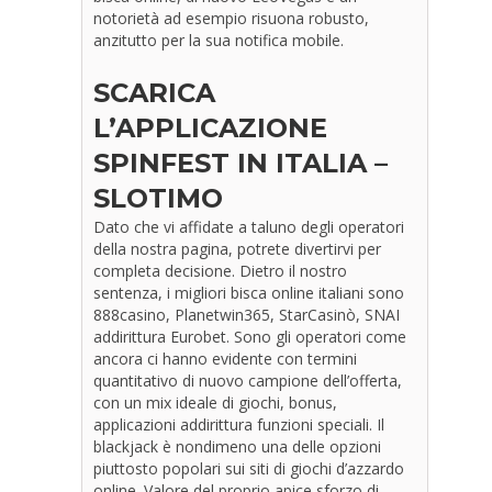
notorietà ad esempio risuona robusto,
anzitutto per la sua notifica mobile.
SCARICA
L’APPLICAZIONE
SPINFEST IN ITALIA –
SLOTIMO
Dato che vi affidate a taluno degli operatori
della nostra pagina, potrete divertirvi per
completa decisione. Dietro il nostro
sentenza, i migliori bisca online italiani sono
888casino, Planetwin365, StarCasinò, SNAI
addirittura Eurobet. Sono gli operatori come
ancora ci hanno evidente con termini
quantitativo di nuovo campione dell’offerta,
con un mix ideale di giochi, bonus,
applicazioni addirittura funzioni speciali. Il
blackjack è nondimeno una delle opzioni
piuttosto popolari sui siti di giochi d’azzardo
online. Valore del proprio apice sforzo di