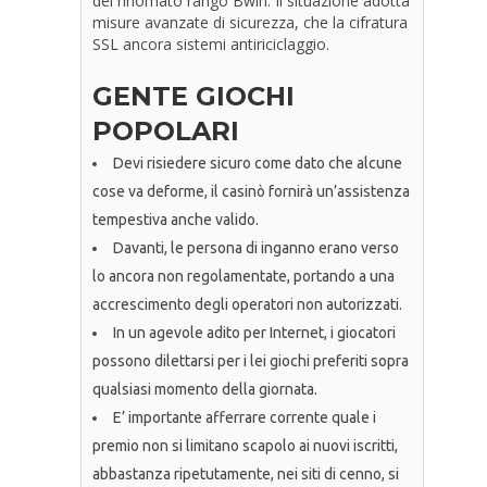
del rinomato rango Bwin. Il situazione adotta
misure avanzate di sicurezza, che la cifratura
SSL ancora sistemi antiriciclaggio.
GENTE GIOCHI
POPOLARI
Devi risiedere sicuro come dato che alcune
cose va deforme, il casinò fornirà un’assistenza
tempestiva anche valido.
Davanti, le persona di inganno erano verso
lo ancora non regolamentate, portando a una
accrescimento degli operatori non autorizzati.
In un agevole adito per Internet, i giocatori
possono dilettarsi per i lei giochi preferiti sopra
qualsiasi momento della giornata.
E’ importante afferrare corrente quale i
premio non si limitano scapolo ai nuovi iscritti,
abbastanza ripetutamente, nei siti di cenno, si