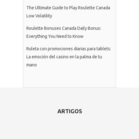
The Ultimate Guide to Play Roulette Canada
Low Volatility
Roulette Bonuses Canada Daily Bonus:
Everything You Need to Know
Ruleta con promociones diarias para tablets:
La emoción del casino en la palma de tu
mano
ARTIGOS