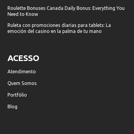
Roulette Bonuses Canada Daily Bonus: Everything You
Need to Know
Ruleta con promociones diarias para tablets: La
emoción del casino en la palma de tu mano
ACESSO
Atendimento
Quem Somos
Portfólio
Blog