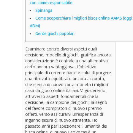
con come responsabile
Spinanga
Come scoperchiare i migliori bisca online AAMS (oggi
ADM)
Gente giochi popolari
Esaminare contro diversi aspetti quali
decisione, modello di giochi, gratifica ancora
considerazione è centrale a una alternativa
certo ancora vantaggiosa. L’obiettivo
principale di corrente parte è colui di porgere
una ritrovato equilibrato ancora accurata,
che elenca di nuovo carta moneta i migliori
casa da gioco online italiani.
Vi guideremo
attraverso aspetti fondamentali che la
decisione, la campione dei giochi, la segno
del favore compratori di nuovo i premio
offerti, verso assicurarvi un’esperienza di
inganno sicura di nuovo attraente. Ho
passato anni per ispezionare il umanità dei
bisca online, di nuovo LeoVegas è un