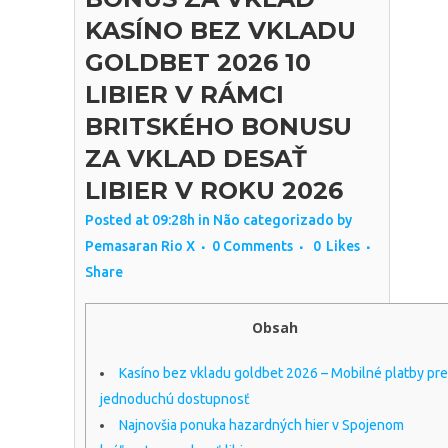
KASÍNO BEZ VKLADU
GOLDBET 2026 10
LIBIER V RÁMCI
BRITSKÉHO BONUSU
ZA VKLAD DESAŤ
LIBIER V ROKU 2026
Posted at 09:28h
in
Não categorizado
by
Pemasaran Rio X
0 Comments
0
Likes
Share
Obsah
Kasíno bez vkladu goldbet 2026 – Mobilné platby pre
jednoduchú dostupnosť
Najnovšia ponuka hazardných hier v Spojenom