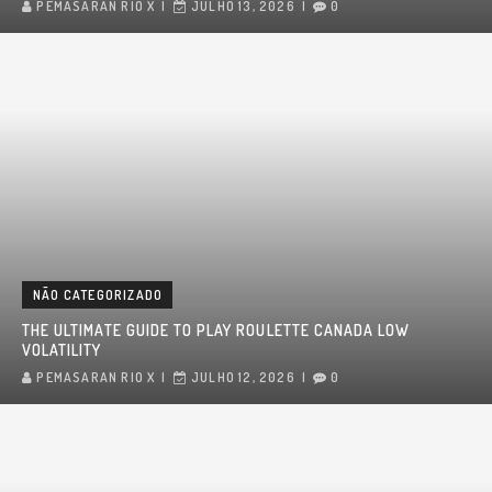
PEMASARAN RIO X
JULHO 13, 2026
0
NÃO CATEGORIZADO
THE ULTIMATE GUIDE TO PLAY ROULETTE CANADA LOW
VOLATILITY
PEMASARAN RIO X
JULHO 12, 2026
0