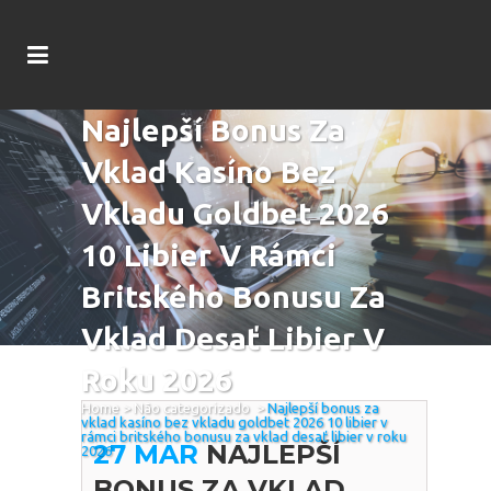
Najlepší Bonus Za
Vklad Kasíno Bez
Vkladu Goldbet 2026
10 Libier V Rámci
Britského Bonusu Za
Vklad Desať Libier V
Roku 2026
Home
>
Não categorizado
>
Najlepší bonus za
vklad kasíno bez vkladu goldbet 2026 10 libier v
rámci britského bonusu za vklad desať libier v roku
27 MAR
NAJLEPŠÍ
2026
BONUS ZA VKLAD