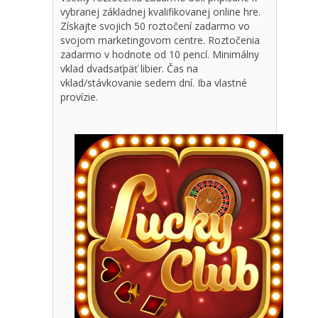
vybranej základnej kvalifikovanej online hre.
Získajte svojich 50 roztočení zadarmo vo
svojom marketingovom centre. Roztočenia
zadarmo v hodnote od 10 pencí. Minimálny
vklad dvadsaťpäť libier. Čas na
vklad/stávkovanie sedem dní. Iba vlastné
provízie.