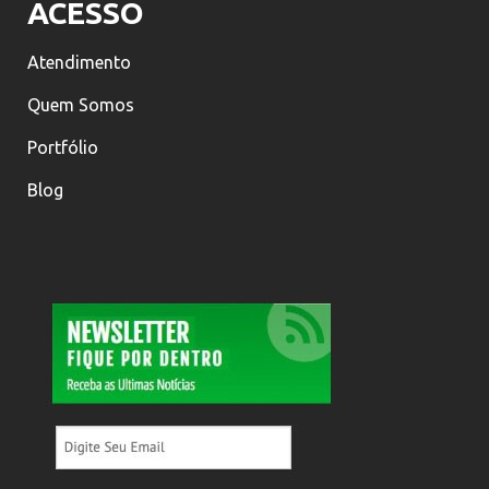
ACESSO
Atendimento
Quem Somos
Portfólio
Blog