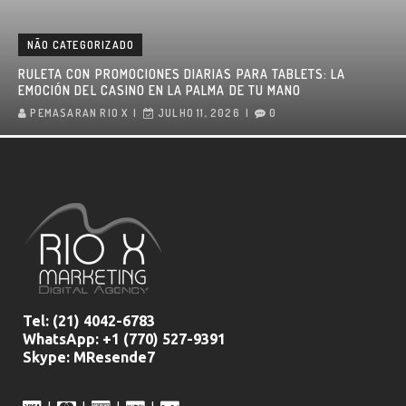
NÃO CATEGORIZADO
RULETA CON PROMOCIONES DIARIAS PARA TABLETS: LA
EMOCIÓN DEL CASINO EN LA PALMA DE TU MANO
PEMASARAN RIO X
JULHO 11, 2026
0
Tel:
(21) 4042-6783
WhatsApp: +1 (770) 527-9391
Skype: MResende7