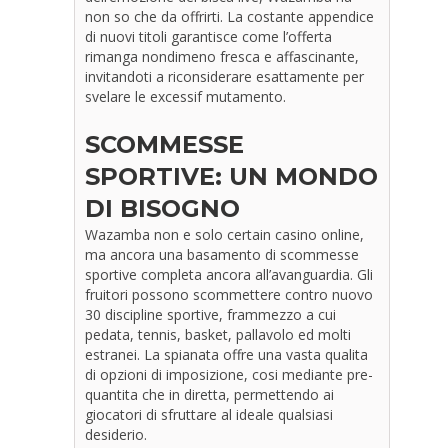
non so che da offrirti. La costante appendice
di nuovi titoli garantisce come l’offerta
rimanga nondimeno fresca e affascinante,
invitandoti a riconsiderare esattamente per
svelare le excessif mutamento.
SCOMMESSE
SPORTIVE: UN MONDO
DI BISOGNO
Wazamba non e solo certain casino online,
ma ancora una basamento di scommesse
sportive completa ancora all’avanguardia. Gli
fruitori possono scommettere contro nuovo
30 discipline sportive, frammezzo a cui
pedata, tennis, basket, pallavolo ed molti
estranei. La spianata offre una vasta qualita
di opzioni di imposizione, cosi mediante pre-
quantita che in diretta, permettendo ai
giocatori di sfruttare al ideale qualsiasi
desiderio.