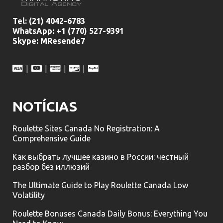
Tel:
(21) 4042-6783
WhatsApp: +1 (770) 527-9391
Skype: MResende7
|
|
|
|
NOTÍCIAS
Roulette Sites Canada No Registration: A
Comprehensive Guide
Как выбрать лучшее казино в России: честный
разбор без иллюзий
The Ultimate Guide to Play Roulette Canada Low
Volatility
Roulette Bonuses Canada Daily Bonus: Everything You