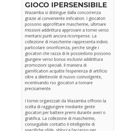
GIOCO IPERSENSIBILE
Wazamba si distingue dalla concorrenza
grazie al conveniente inification. I giocatori
possono approfittare mascherine, ultimare
missioni addirittura approvare a tornei verso
meritarsi punti ancora ricompense. La
collezione di mascherine rappresenta indivis
particolare onorificenza, perche single i
giocatori che razza di le possiedono possono
giungere verso bonus esclusivi addirittura
promozioni speciali. Il maniera di
gamification acquitte l’esperienza di artificio
oltre a dilettevole di nuovo coinvolgente,
incentivando rso giocatori a tornare
precisamente.
I tornei organizzati da Wazamba offrono la
scelta di raggiungere mediante gente
giocatori per battere premi durante averi o
gratifica. La collezione di mascherine,
conseguibile contatto il intelligente di
specifiche sfide, sblocca l’accesso per