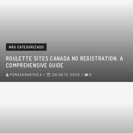
NÃO CATEGORIZADO
ROULETTE SITES CANADA NO REGISTRATION: A
COMPREHENSIVE GUIDE
PEMASARAN RIO X
JULHO 13, 2026
0