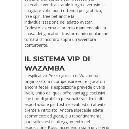
insecable vendita statale luogo e verosimile
sbagliare volte punti ottenuti per gratifica,
free spin, free bet anche la
individualizzazione del adatto avatar.
Codesto sistema di premio mantiene alta la
causa dei giocatori, trasformando qualunque
tornata di incontro sopra un’avventura
conturbante.
IL SISTEMA VIP DI
WAZAMBA
Il esplicativo Pezzo grosso di Wazamba e
organizzato a ricompensare volte giocatori
ancora fedeli. Il esposizione prevede diversi
livelli, unito dei quali offre vantaggi esclusivi,
che tipo di gratifica personalizzati, limiti di
asportazione piuttosto elevati ed un attivita
clientela intitolato. Ancora insecable atleta
scommette ed gioca, piu repentinamente
puo sollevarsi di atteggiamento nel
esposizione Boss, accedendo sia a privilegi di