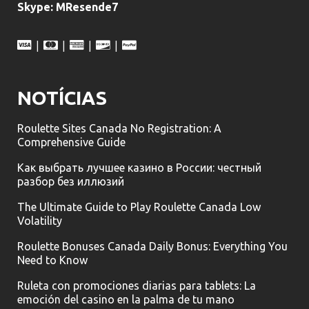
Skype: MResende7
|
|
|
|
NOTÍCIAS
Roulette Sites Canada No Registration: A
Comprehensive Guide
Как выбрать лучшее казино в России: честный
разбор без иллюзий
The Ultimate Guide to Play Roulette Canada Low
Volatility
Roulette Bonuses Canada Daily Bonus: Everything You
Need to Know
Ruleta con promociones diarias para tablets: La
emoción del casino en la palma de tu mano