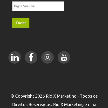
© Copyright 2026 Rio X Marketing - Todos os
Direitos Reservados. Rio X Marketing é uma