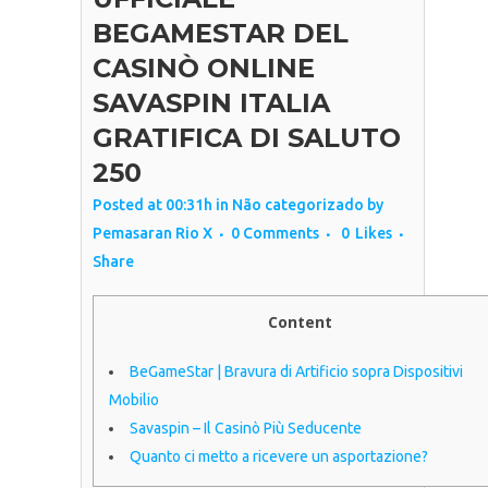
BEGAMESTAR DEL
CASINÒ ONLINE
SAVASPIN ITALIA
GRATIFICA DI SALUTO
250
Posted at 00:31h
in
Não categorizado
by
Pemasaran Rio X
0 Comments
0
Likes
Share
Content
BeGameStar | Bravura di Artificio sopra Dispositivi
Mobilio
Savaspin – Il Casinò Più Seducente
Quanto ci metto a ricevere un asportazione?