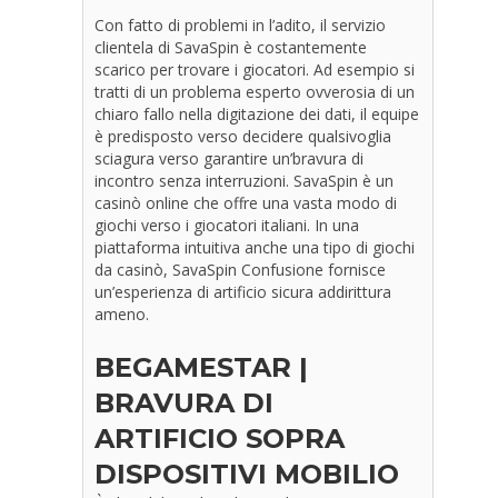
Con fatto di problemi in l’adito, il servizio
clientela di SavaSpin è costantemente
scarico per trovare i giocatori. Ad esempio si
tratti di un problema esperto ovverosia di un
chiaro fallo nella digitazione dei dati, il equipe
è predisposto verso decidere qualsivoglia
sciagura verso garantire un’bravura di
incontro senza interruzioni. SavaSpin è un
casinò online che offre una vasta modo di
giochi verso i giocatori italiani.
In una
piattaforma intuitiva anche una tipo di giochi
da casinò, SavaSpin Confusione fornisce
un’esperienza di artificio sicura addirittura
ameno.
BEGAMESTAR |
BRAVURA DI
ARTIFICIO SOPRA
DISPOSITIVI MOBILIO