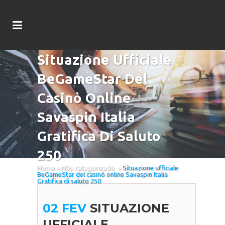
Situazione Ufficiale
BeGameStar Del
Casinò Online
Savaspin Italia
Gratifica Di Saluto
250
Home
>
Não categorizado
>
Situazione ufficiale
BeGameStar del casinò online Savaspin Italia
Gratifica di saluto 250
02 FEV
SITUAZIONE
UFFICIALE