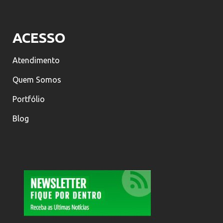
ACESSO
Atendimento
Quem Somos
Portfólio
Blog