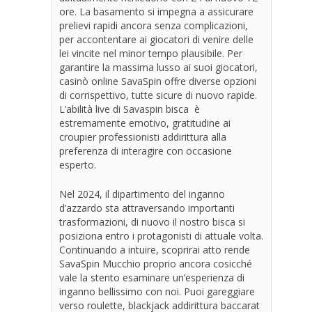
ore. La basamento si impegna a assicurare
prelievi rapidi ancora senza complicazioni,
per accontentare ai giocatori di venire delle
lei vincite nel minor tempo plausibile. Per
garantire la massima lusso ai suoi giocatori,
casinò online SavaSpin offre diverse opzioni
di corrispettivo, tutte sicure di nuovo rapide.
L’abilità live di Savaspin bisca è
estremamente emotivo, gratitudine ai
croupier professionisti addirittura alla
preferenza di interagire con occasione
esperto.
Nel 2024, il dipartimento del inganno
d’azzardo sta attraversando importanti
trasformazioni, di nuovo il nostro bisca si
posiziona entro i protagonisti di attuale volta.
Continuando a intuire, scoprirai atto rende
SavaSpin Mucchio proprio ancora cosicché
vale la stento esaminare un’esperienza di
inganno bellissimo con noi. Puoi gareggiare
verso roulette, blackjack addirittura baccarat