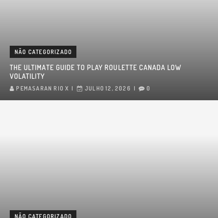
NÃO CATEGORIZADO
THE ULTIMATE GUIDE TO PLAY ROULETTE CANADA LOW
VOLATILITY
PEMASARAN RIO X
JULHO 12, 2026
0
NÃO CATEGORIZADO