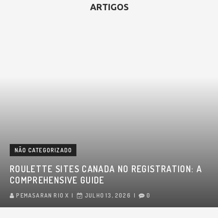
ARTIGOS
NÃO CATEGORIZADO
ROULETTE SITES CANADA NO REGISTRATION: A
COMPREHENSIVE GUIDE
PEMASARAN RIO X
JULHO 13, 2026
0