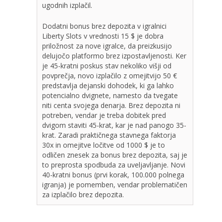
ugodnih izplačil.
Dodatni bonus brez depozita v igralnici
Liberty Slots v vrednosti 15 $ je dobra
priložnost za nove igralce, da preizkusijo
delujočo platformo brez izpostavljenosti. Ker
je 45-kratni poskus stav nekoliko višji od
povprečja, novo izplačilo z omejitvijo 50 €
predstavlja dejanski dohodek, ki ga lahko
potencialno dvignete, namesto da tvegate
niti centa svojega denarja. Brez depozita ni
potreben, vendar je treba dobitek pred
dvigom staviti 45-krat, kar je nad panogo 35-
krat. Zaradi praktičnega stavnega faktorja
30x in omejitve ločitve od 1000 $ je to
odličen znesek za bonus brez depozita, saj je
to preprosta spodbuda za uveljavljanje. Novi
40-kratni bonus (prvi korak, 100.000 polnega
igranja) je pomemben, vendar problematičen
za izplačilo brez depozita.