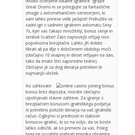
visoko ocenjene lokalne igralnice. Igrajte
Great Drums in se potegujte za fantastične
zmage z avtomehaničnim serviserjem, ki
vam lahko prinese velik jackpot! Pridružite se
sadni igri v sadnem igralnem avtomatu Sexy
7s, kjer vas čakajo množitelji, bonus serije in
simboli Scatter! Zato najnovejši vrtljaji niso
popolnoma brezplačni. Lahko jih dobite
hkrati ali pa dlje v določenem obdobju moči
(običajno 10 vnaprej in deset vrtljajev na dan,
tako da imate štiri zaporedne tedne).
Običajno je za dvig denarja potreben le
najmanjši vložek.
Ko zahtevate
bonus brez depozita, morate običajno
izpolnjevati stavne zahteve. Za igranje z
brezplačnim bonusom igralniškega podjetja
ni potrebno položiti denarja na vaš igralniški
račun. Oglejmo si prednosti in slabosti
bonusov igralnic, ki so na voljo, da se boste
lahko odločili, ali so primerni za vas. Poleg
tega ne pozabite prebrati imenika obrambe