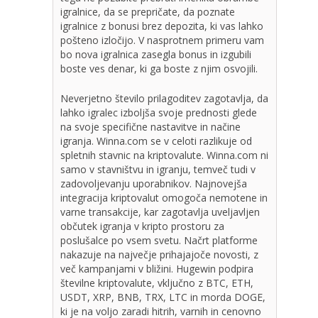
igralnice, da se prepričate, da poznate
igralnice z bonusi brez depozita, ki vas lahko
pošteno izločijo. V nasprotnem primeru vam
bo nova igralnica zasegla bonus in izgubili
boste ves denar, ki ga boste z njim osvojili.
Neverjetno število prilagoditev zagotavlja, da
lahko igralec izboljša svoje prednosti glede
na svoje specifične nastavitve in načine
igranja. Winna.com se v celoti razlikuje od
spletnih stavnic na kriptovalute. Winna.com ni
samo v stavništvu in igranju, temveč tudi v
zadovoljevanju uporabnikov. Najnovejša
integracija kriptovalut omogoča nemotene in
varne transakcije, kar zagotavlja uveljavljen
občutek igranja v kripto prostoru za
poslušalce po vsem svetu. Načrt platforme
nakazuje na največje prihajajoče novosti, z
več kampanjami v bližini. Hugewin podpira
številne kriptovalute, vključno z BTC, ETH,
USDT, XRP, BNB, TRX, LTC in morda DOGE,
ki je na voljo zaradi hitrih, varnih in cenovno