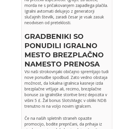
morda ne s pričakovanjem zapadlega plačila.
Igralni avtomati delujejo z generatorji
slučajnih številk, zaradi česar je vsak zasuk
neodvisen od preteklosti.
GRADBENIKI SO
PONUDILI IGRALNO
MESTO BREZPLAČNO
NAMESTO PRENOSA
Vsi naši strokovnjaki običajno spremljajo tudi
nove ponudbe spodbud. Zato vedno obstaja
možnost, da lokalna igralnica kasneje izda
brezplačne vrtljaje ali, recimo, brezplačne
bonuse za igralniške storitve brez depozita v
višini 5 £. Žal bonus SlotsMagic v obliki NDB
trenutno ni na voljo novim igralcem.
Če na naših spletnih straneh opazite
promocijo, bodite prepričani, da prihaja iz