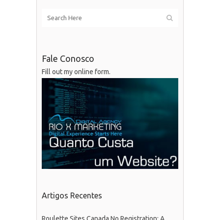
Fale Conosco
Fill out my
online form
.
Artigos Recentes
Roulette Sites Canada No Registration: A