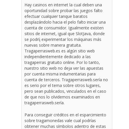
Hay casinos en internet la cual deben una
oportunidad sobre probar las juegos falto
efectuar cualquier tanque baratos
desplazándolo hacia el pelo falto iniciar una
cuenta de consumidor. Igualmente existen
sitios de internet, igual que SlotJava, donde
se podrí¡ experimentar los máquinas más
nuevas sobre manera gratuita.
Tragaperrasweb.es es algún sitio web
independientemente dedicado a las
tragaperras gratuito online.
Por lo tanto,
nuestro sitio web no deja ver las apuestas
por cuenta misma indumentarias para
cuenta de terceros. Tragaperrasweb.serí­a no
es serio por el tema sobre otros lugares,
pero sean publicados, vinculados en el caso
de que nos lo olvidemos examinados en
tragaperrasweb.serí­a.
Para conseguir créditos en el esparcimiento
sobre tragamonedas vale cual podrí­as
obtener muchas símbolos adentro de estas