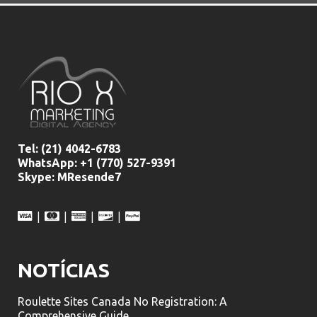
Tel:
(21) 4042-6783
WhatsApp: +1 (770) 527-9391
Skype: MResende7
|
|
|
|
NOTÍCIAS
Roulette Sites Canada No Registration: A
Comprehensive Guide