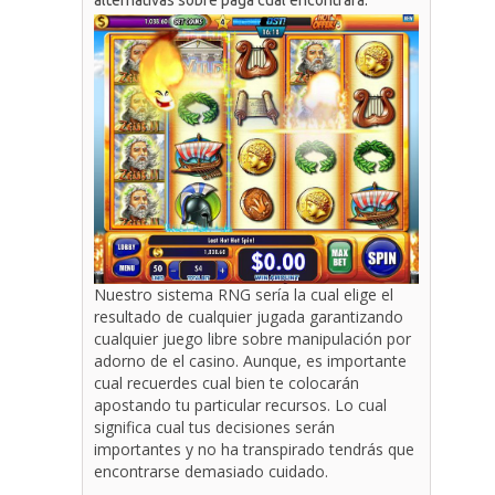
Nuestro sistema RNG serí­a la cual elige el
resultado de cualquier jugada garantizando
cualquier juego libre sobre manipulación por
adorno de el casino. Aunque, es importante
cual recuerdes cual bien te colocarán
apostando tu particular recursos. Lo cual
significa cual tus decisiones serán
importantes y no ha transpirado tendrás que
encontrarse demasiado cuidado.