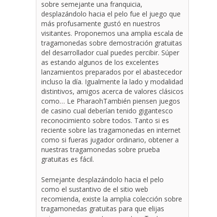
sobre semejante una franquicia,
desplazándolo hacia el pelo fue el juego que
más profusamente gustó en nuestros
visitantes. Proponemos una amplia escala de
tragamonedas sobre demostración gratuitas
del desarrollador cual puedes percibir. Súper
as estando algunos de los excelentes
lanzamientos preparados por el abastecedor
incluso la día. Igualmente la lado y modalidad
distintivos, amigos acerca de valores clásicos
como… Le PharaohTambién piensen juegos
de casino cual deberían tenido gigantesco
reconocimiento sobre todos. Tanto si es
reciente sobre las tragamonedas en internet
como si fueras jugador ordinario, obtener a
nuestras tragamonedas sobre prueba
gratuitas es fácil.
Semejante desplazándolo hacia el pelo
como el sustantivo de el sitio web
recomienda, existe la amplia colección sobre
tragamonedas gratuitas para que elijas