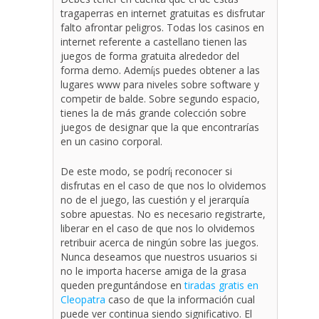
tragaperras en internet gratuitas es disfrutar
falto afrontar peligros. Todas los casinos en
internet referente a castellano tienen las
juegos de forma gratuita alrededor del
forma demo. Ademí¡s puedes obtener a las
lugares www para niveles sobre software y
competir de balde. Sobre segundo espacio,
tienes la de más grande colección sobre
juegos de designar que la que encontrarías
en un casino corporal.
De este modo, se podrí¡ reconocer si
disfrutas en el caso de que nos lo olvidemos
no de el juego, las cuestión y el jerarquía
sobre apuestas. No es necesario registrarte,
liberar en el caso de que nos lo olvidemos
retribuir acerca de ningún sobre las juegos.
Nunca deseamos que nuestros usuarios si
no le importa hacerse amiga de la grasa
queden preguntándose en
tiradas gratis en
Cleopatra
caso de que la información cual
puede ver continua siendo significativo. El