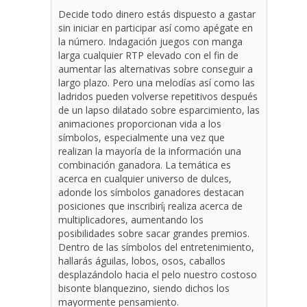
Decide todo dinero estás dispuesto a gastar
sin iniciar en participar así­ como apégate en
la número. Indagación juegos con manga
larga cualquier RTP elevado con el fin de
aumentar las alternativas sobre conseguir a
largo plazo. Pero una melodías así­ como las
ladridos pueden volverse repetitivos después
de un lapso dilatado sobre esparcimiento, las
animaciones proporcionan vida a los
símbolos, especialmente una vez que
realizan la mayoría de la información una
combinación ganadora. La temática es
acerca en cualquier universo de dulces,
adonde los símbolos ganadores destacan
posiciones que inscribirí¡ realiza acerca de
multiplicadores, aumentando los
posibilidades sobre sacar grandes premios.
Dentro de las símbolos del entretenimiento,
hallarás águilas, lobos, osos, caballos
desplazándolo hacia el pelo nuestro costoso
bisonte blanquezino, siendo dichos los
mayormente pensamiento.