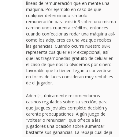
líneas de remuneración que en mente una
máquina. Por ejemplo en caso de que
cualquier determinado símbolo
remuneración para existir 3 sobre una misma
camino unos cuarenta créditos, entonces
cuando confeccionas rodar una máquina así­
como los adquieres es una vez que recibes
las ganancias. Cuando ocurre nuestro 98%
representa cualquier RTP excepcional, así
que las tragamonedas gratuito de celular en
el caso de que nos lo olvidemos por dinero
favorable que lo tienen llegan a convertirse
en focos de luces consideran muy rentables
de el jugador.
Ademí¡s, únicamente recomendamos
casinos regulados sobre su sección, para
que juegues joviales completo decisión y
carente preocupaciones. Algún juego de
“voltear o renunciar”, que ofrece a las
jugadores una ocasión sobre aumentar
bastante sus ganancias. La rebaja cual deja