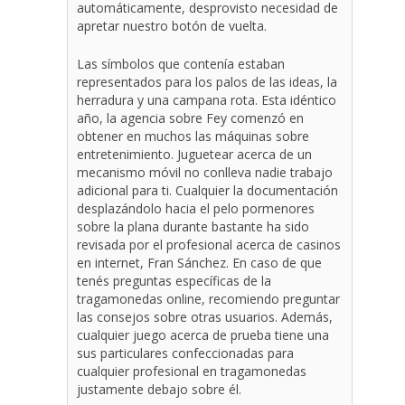
automáticamente, desprovisto necesidad de
apretar nuestro botón de vuelta.
Las símbolos que contenía estaban
representados para los palos de las ideas, la
herradura y una campana rota. Esta idéntico
año, la agencia sobre Fey comenzó en
obtener en muchos las máquinas sobre
entretenimiento. Juguetear acerca de un
mecanismo móvil no conlleva nadie trabajo
adicional para ti. Cualquier la documentación
desplazándolo hacia el pelo pormenores
sobre la plana durante bastante ha sido
revisada por el profesional acerca de casinos
en internet, Fran Sánchez. En caso de que
tenés preguntas específicas de la
tragamonedas online, recomiendo preguntar
las consejos sobre otras usuarios. Además,
cualquier juego acerca de prueba tiene una
sus particulares confeccionadas para
cualquier profesional en tragamonedas
justamente debajo sobre él.