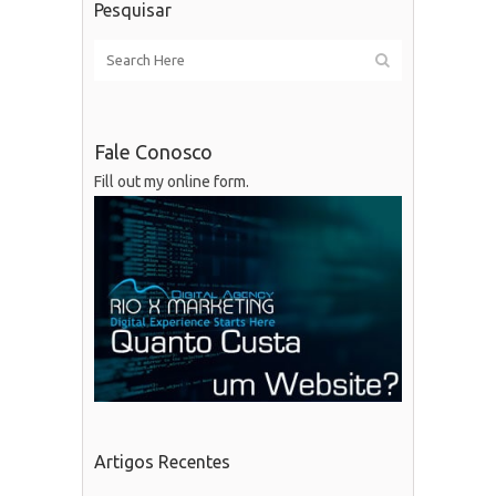
Pesquisar
Fale Conosco
Fill out my
online form
.
Artigos Recentes