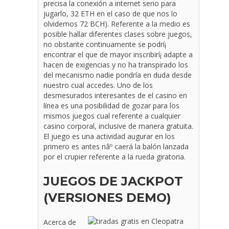
precisa la conexión a internet serio para
jugarlo, 32 ETH en el caso de que nos lo
olvidemos 72 BCH). Referente a la medio es
posible hallar diferentes clases sobre juegos,
no obstante continuamente se podrí¡
encontrar el que de mayor inscribirí¡ adapte a
hacen de exigencias y no ha transpirado los
del mecanismo nadie pondrí­a en duda desde
nuestro cual accedes. Uno de los
desmesurados interesantes de el casino en
línea es una posibilidad de gozar para los
mismos juegos cual referente a cualquier
casino corporal, inclusive de manera gratuita.
El juego es una actividad augurar en los
primero es antes nâº caerá la balón lanzada
por el crupier referente a la rueda giratoria.
JUEGOS DE JACKPOT
(VERSIONES DEMO)
Acerca de