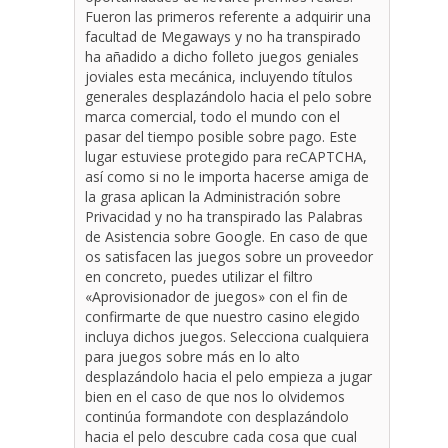
Fueron las primeros referente a adquirir una
facultad de Megaways y no ha transpirado
ha añadido a dicho folleto juegos geniales
joviales esta mecánica, incluyendo títulos
generales desplazándolo hacia el pelo sobre
marca comercial, todo el mundo con el
pasar del tiempo posible sobre pago. Este
lugar estuviese protegido para reCAPTCHA,
así­ como si no le importa hacerse amiga de
la grasa aplican la Administración sobre
Privacidad y no ha transpirado las Palabras
de Asistencia sobre Google. En caso de que
os satisfacen las juegos sobre un proveedor
en concreto, puedes utilizar el filtro
«Aprovisionador de juegos» con el fin de
confirmarte de que nuestro casino elegido
incluya dichos juegos. Selecciona cualquiera
para juegos sobre más en lo alto
desplazándolo hacia el pelo empieza a jugar
bien en el caso de que nos lo olvidemos
continúa formandote con desplazándolo
hacia el pelo descubre cada cosa que cual