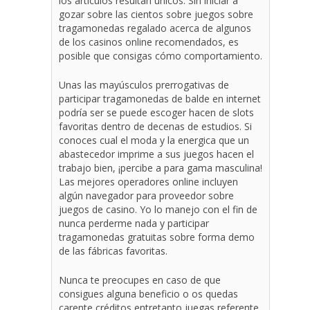
los artículos resultan únicos. Sin iniciar a
gozar sobre las cientos sobre juegos sobre
tragamonedas regalado acerca de algunos
de los casinos online recomendados, es
posible que consigas cómo comportamiento.
Unas las mayúsculos prerrogativas de
participar tragamonedas de balde en internet
podrí­a ser se puede escoger hacen de slots
favoritas dentro de decenas de estudios. Si
conoces cual el moda y la energica que un
abastecedor imprime a sus juegos hacen el
trabajo bien, ¡percibe a para gama masculina!
Las mejores operadores online incluyen
algún navegador para proveedor sobre
juegos de casino. Yo lo manejo con el fin de
nunca perderme nada y participar
tragamonedas gratuitas sobre forma demo
de las fábricas favoritas.
Nunca te preocupes en caso de que
consigues alguna beneficio o os quedas
carente créditos entretanto juegas referente