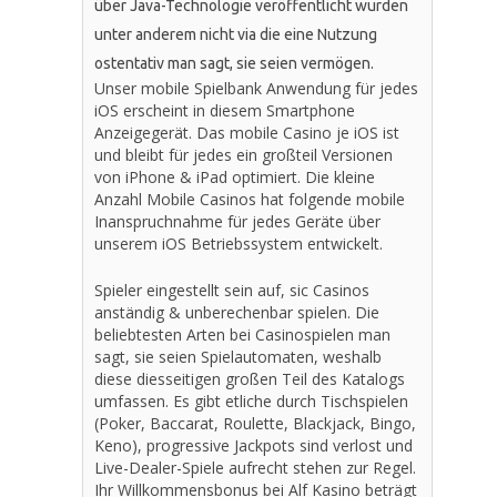
über Java-Technologie veröffentlicht wurden
unter anderem nicht via die eine Nutzung
ostentativ man sagt, sie seien vermögen.
Unser mobile Spielbank Anwendung für jedes
iOS erscheint in diesem Smartphone
Anzeigegerät. Das mobile Casino je iOS ist
und bleibt für jedes ein großteil Versionen
von iPhone & iPad optimiert. Die kleine
Anzahl Mobile Casinos hat folgende mobile
Inanspruchnahme für jedes Geräte über
unserem iOS Betriebssystem entwickelt.
Spieler eingestellt sein auf, sic Casinos
anständig & unberechenbar spielen. Die
beliebtesten Arten bei Casinospielen man
sagt, sie seien Spielautomaten, weshalb
diese diesseitigen großen Teil des Katalogs
umfassen. Es gibt etliche durch Tischspielen
(Poker, Baccarat, Roulette, Blackjack, Bingo,
Keno), progressive Jackpots sind verlost und
Live-Dealer-Spiele aufrecht stehen zur Regel.
Ihr Willkommensbonus bei Alf Kasino beträgt