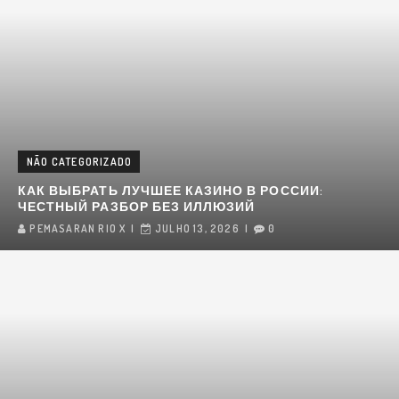
NÃO CATEGORIZADO
КАК ВЫБРАТЬ ЛУЧШЕЕ КАЗИНО В РОССИИ:
ЧЕСТНЫЙ РАЗБОР БЕЗ ИЛЛЮЗИЙ
PEMASARAN RIO X
JULHO 13, 2026
0