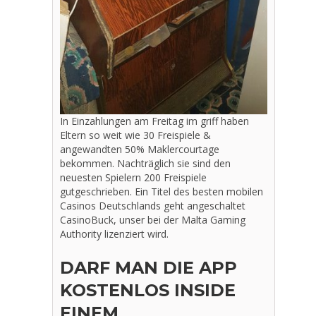
In Einzahlungen am Freitag im griff haben
Eltern so weit wie 30 Freispiele &
angewandten 50% Maklercourtage
bekommen. Nachträglich sie sind den
neuesten Spielern 200 Freispiele
gutgeschrieben. Ein Titel des besten mobilen
Casinos Deutschlands geht angeschaltet
CasinoBuck, unser bei der Malta Gaming
Authority lizenziert wird.
DARF MAN DIE APP
KOSTENLOS INSIDE
EINEM