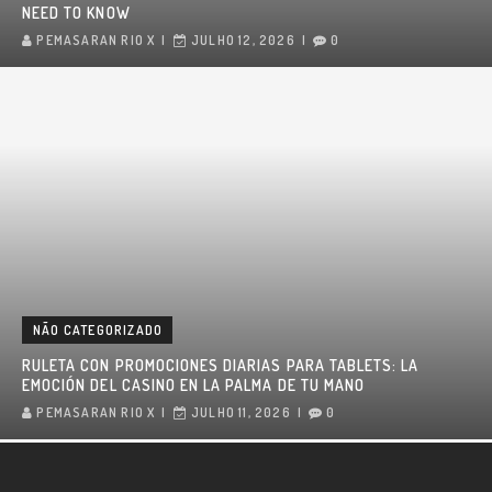
NEED TO KNOW
PEMASARAN RIO X
JULHO 12, 2026
0
NÃO CATEGORIZADO
RULETA CON PROMOCIONES DIARIAS PARA TABLETS: LA
EMOCIÓN DEL CASINO EN LA PALMA DE TU MANO
PEMASARAN RIO X
JULHO 11, 2026
0