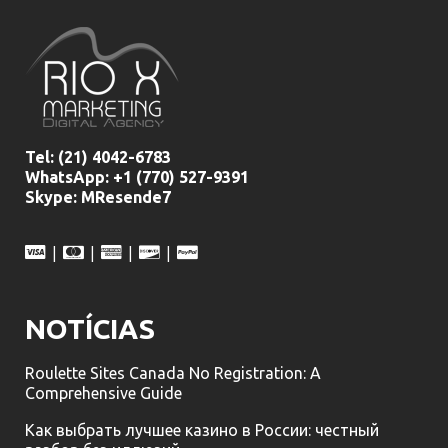
Tel:
(21) 4042-6783
WhatsApp: +1 (770) 527-9391
Skype: MResende7
|
|
|
|
NOTÍCIAS
Roulette Sites Canada No Registration: A
Comprehensive Guide
Как выбрать лучшее казино в России: честный