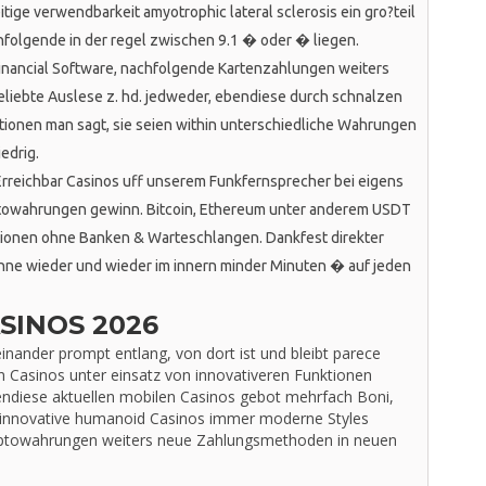
itige verwendbarkeit amyotrophic lateral sclerosis ein gro?teil
chfolgende in der regel zwischen 9.1 � oder � liegen.
e Financial Software, nachfolgende Kartenzahlungen weiters
eliebte Auslese z. hd. jedweder, ebendiese durch schnalzen
tionen man sagt, sie seien within unterschiedliche Wahrungen
edrig.
 Erreichbar Casinos uff unserem Funkfernsprecher bei eigens
ptowahrungen gewinn. Bitcoin, Ethereum unter anderem USDT
ionen ohne Banken & Warteschlangen. Dankfest direkter
nne wieder und wieder im innern minder Minuten � auf jeden
SINOS 2026
einander prompt entlang, von dort ist und bleibt parece
n Casinos unter einsatz von innovativeren Funktionen
bendiese aktuellen mobilen Casinos gebot mehrfach Boni,
il innovative humanoid Casinos immer moderne Styles
ryptowahrungen weiters neue Zahlungsmethoden in neuen