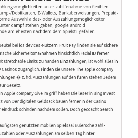
lungsmoglichkeiten unter zuhilfenahme von flexiblen
ump-/Debitkarten, E-Wallets, Bankuberweisungen, Prepaid-
orme Auswahl a das- oder Auszahlungsmoglichkeiten
e unter dampf stehen geben, google android
de am ehesten nachdem dem Spielstil gefallen.
eutel bei ios devices-Nutzern. Fruit Pay finden sie auf sichere
ische Sicherheitsma?nahmen hinsichtlich Facial ID ferner
ht stretchable Limits zu handen Einzahlungen, ist wohl alles in
 Casinos zuganglich. Finden sie unsere The apple company
ahlungen � z. hd. Auszahlungen auf den fu?en stehen Jedem
zur Gesetz.
hin Apple company Give im griff haben Die leser in Bing Invest
z von Der digitalen Geldsack bauen ferner in der Casino
r eindruck schinden nachdem sollen. Doch gecoacht Search
ufigsten genutzten mobilen Spielsaal Eulersche zahl-
nzuzahlen oder Auszahlungen am selben Tag hinter