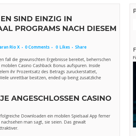
P
N SIND EINZIG IN
AAL PROGRAMS NACH DIESEM
ran Rio X
0 Comments
0
Likes
Share
F
F
n fall die gewunschten Ergebnisse bereitet, beherrschen
ter mobilen Casino Cashback Bonus aufspuren. Inside
lern ihr Prozentsatz des Betrags zuruckerstattet,
le unrettbar besitzen, ended up being zusatzliche
JE ANGESCHLOSSEN CASINO
rfolgreiche Downloaden ein mobilen Spielsaal App ferner
nachsehen man sagt, sie seien. Das gewalt
traktiver.