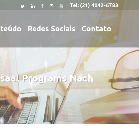
Tel:
(21) 4042-6783
teúdo
Redes Sociais
Contato
lsaal Programs Nach