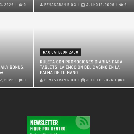
3, 2026
0
PEMASARAN RIO X
JULHO 12, 2026
0
NÃO CATEGORIZADO
RULETA CON PROMOCIONES DIARIAS PARA
AILY BONUS:
TABLETS: LA EMOCIÓN DEL CASINO EN LA
OW
PALMA DE TU MANO
2, 2026
0
PEMASARAN RIO X
JULHO 11, 2026
0