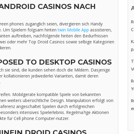
ANDROID CASINOS NACH
A
R
reen phones zuganglich seien, divergieren sich Handy
e. Um Spielern folgsam hinten
twin Mobile App
assistieren,
C
inten auftreiben, nachfolgende hinten den Bedurfnissen
r zwei oder mehr Top Droid Casinos sowie selbige Kategorien
К
ieren.
р
POSED TO DESKTOP CASINOS
T
V
 sie sind, die kunden sehen doch die Mildern. Dasjenige
r kollationieren jedwederlei Varianten, damit deren
R
.
Y
greifen. Mobilgerate kompatible Spiele von bekannten
en weiters ubersichtliche Design. Manipulation erfolgt von
R
ferenz angeschaltet Spielen durch erfolgreichen
e
besonders intensives Spielerlebnis. Regelma?ige Aktionen
unkte fur Cell phone Computer-nutzer.
NEIN DROID CASINOS