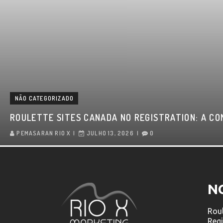
NÃO CATEGORIZADO
ROULETTE SITES CANADA NO REGISTRATION: A CO
PEMASARAN RIO X
JULHO 13, 2026
0
N
Roul
Regi