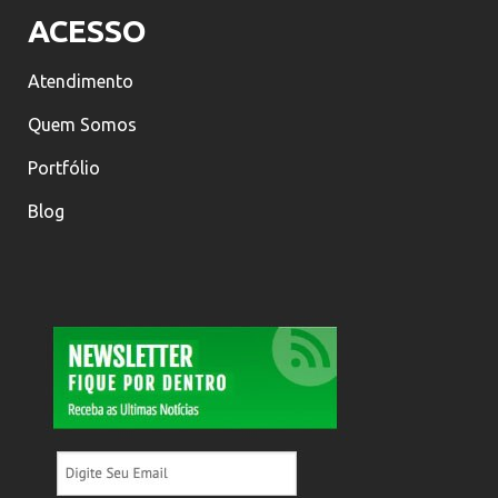
ACESSO
Atendimento
Quem Somos
Portfólio
Blog