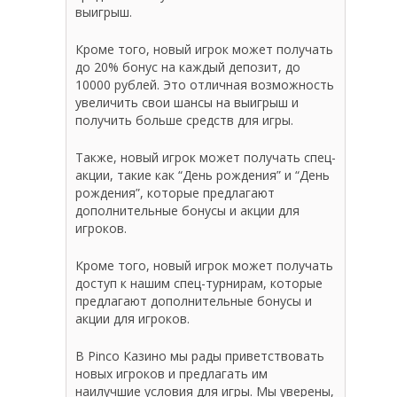
выигрыш.
Кроме того, новый игрок может получать
до 20% бонус на каждый депозит, до
10000 рублей. Это отличная возможность
увеличить свои шансы на выигрыш и
получить больше средств для игры.
Также, новый игрок может получать спец-
акции, такие как “День рождения” и “День
рождения”, которые предлагают
дополнительные бонусы и акции для
игроков.
Кроме того, новый игрок может получать
доступ к нашим спец-турнирам, которые
предлагают дополнительные бонусы и
акции для игроков.
В Pinco Казино мы рады приветствовать
новых игроков и предлагать им
наилучшие условия для игры. Мы уверены,