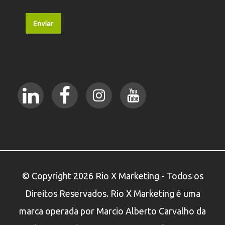
© Copyright 2026 Rio X Marketing - Todos os
Direitos Reservados. Rio X Marketing é uma
marca operada por Marcio Alberto Carvalho da