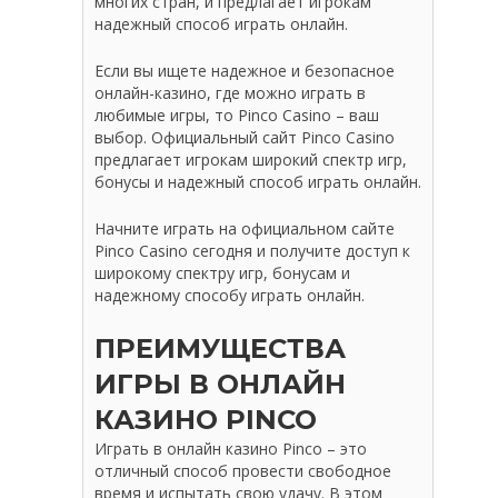
многих стран, и предлагает игрокам
надежный способ играть онлайн.
Если вы ищете надежное и безопасное
онлайн-казино, где можно играть в
любимые игры, то Pinco Casino – ваш
выбор. Официальный сайт Pinco Casino
предлагает игрокам широкий спектр игр,
бонусы и надежный способ играть онлайн.
Начните играть на официальном сайте
Pinco Casino сегодня и получите доступ к
широкому спектру игр, бонусам и
надежному способу играть онлайн.
ПРЕИМУЩЕСТВА
ИГРЫ В ОНЛАЙН
КАЗИНО PINCO
Играть в онлайн казино Pinco – это
отличный способ провести свободное
время и испытать свою удачу. В этом