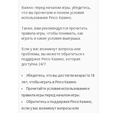
Важно: перед началом игры, убедитесь,
что вы прочитали и поняли условия
использования Pinco Казино.
Также, вам рекомендуется прочитать
правила игры, чтобы понимать, как
играть и какие условия выигрыша.
Если у вас возникнут вопросы или
проблемы, вы можете обратиться к
поддержке Pinco Казино, которая
доступна 24/7.
Убедитесь, что вы достигли возраста 18
лет, чтобы играть в Pinco Казино.
Прочитайте условия использования и
правила игры перед началом игры.
Обратитесь к поддержке Pinco Казино,
если у вас возникнут вопросы или