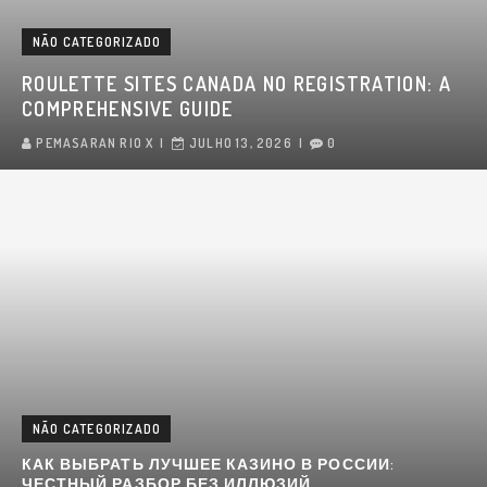
NÃO CATEGORIZADO
ROULETTE SITES CANADA NO REGISTRATION: A
COMPREHENSIVE GUIDE
PEMASARAN RIO X
JULHO 13, 2026
0
NÃO CATEGORIZADO
КАК ВЫБРАТЬ ЛУЧШЕЕ КАЗИНО В РОССИИ:
ЧЕСТНЫЙ РАЗБОР БЕЗ ИЛЛЮЗИЙ