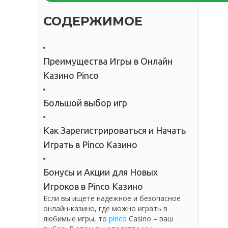
СОДЕРЖИМОЕ
Преимущества Игры в Онлайн
Казино Pinco
Большой выбор игр
Как Зарегистрироваться и Начать
Играть в Pinco Казино
Бонусы и Акции для Новых
Игроков в Pinco Казино
Если вы ищете надежное и безопасное
онлайн-казино, где можно играть в
любимые игры, то
pinco
Casino – ваш