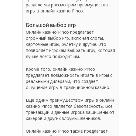
разделе мы рассмотрим преимущества
игры в онлайн казино Pinco.
Большой выбор игр
Онлайн казино Pinco предлагает
огромный выбор игр, включая слоты,
карточные игры, рулетку и другие. Это
позволяет игрокам выбрать игру, которая
лучше всего подходит им.
Кроме того, онлайн казино Pinco
предлагает возможность играть в игры с
реальными дилерами, что создает
ощущение игры в традиционном казино.
Еще одним преимуществом игры в онлайн
казино Pinco является безопасность. Все
транзакции и данные игрока защищены от
хакеров и других злоумышленников.
Онлайн казино Pinco также предлагает