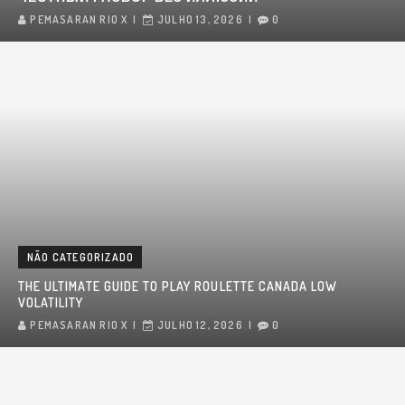
PEMASARAN RIO X
JULHO 13, 2026
0
NÃO CATEGORIZADO
THE ULTIMATE GUIDE TO PLAY ROULETTE CANADA LOW
VOLATILITY
PEMASARAN RIO X
JULHO 12, 2026
0