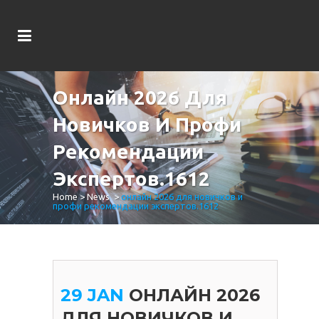
Онлайн 2026 Для
Новичков И Профи
Рекомендации
Экспертов.1612
Home
>
News
>
онлайн 2026 для новичков и
профи рекомендации экспертов.1612
29 JAN
ОНЛАЙН 2026
ДЛЯ НОВИЧКОВ И