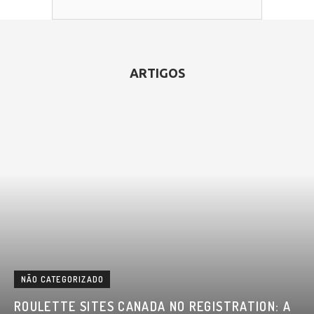
ARTIGOS
NÃO CATEGORIZADO
ROULETTE SITES CANADA NO REGISTRATION: A