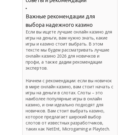
Важные рекомендации для
выбора надежного казино
Если вы ищете лучшие онлайн казино для
игры на деньги, вам нужно знать, какие
игры и казино стоит выбрать. В этом
тексте мы будем рассматривать лучшие
онлайн казино 2026 для новичков и
профи, а также дадим рекомендации
экспертов.
Начнем с рекомендации: если вы новичок
в мире онлайн казино, вам стоит начать с
игры на деньги в слотах. Слоты – это
наиболее популярные игры в онлайн
казино, и они идеально подходят для
новичков. Вам стоит выбрать казино,
которое предлагает широкий выбор
слотов от известных разработчиков,
таких как NetEnt, Microgaming и Playtech.