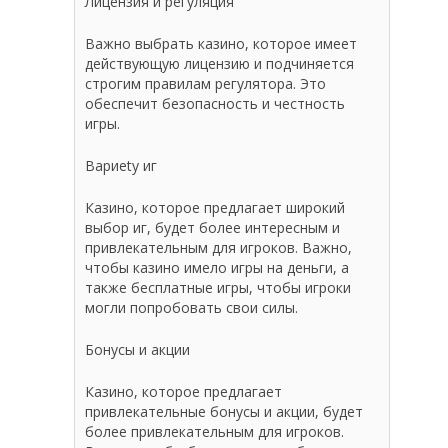
Лицензия и регуляция
Важно выбрать казино, которое имеет
действующую лицензию и подчиняется
строгим правилам регулятора. Это
обеспечит безопасность и честность
игры.
Вариety иг
Казино, которое предлагает широкий
выбор иг, будет более интересным и
привлекательным для игроков. Важно,
чтобы казино имело игры на деньги, а
также бесплатные игры, чтобы игроки
могли попробовать свои силы.
Бонусы и акции
Казино, которое предлагает
привлекательные бонусы и акции, будет
более привлекательным для игроков.