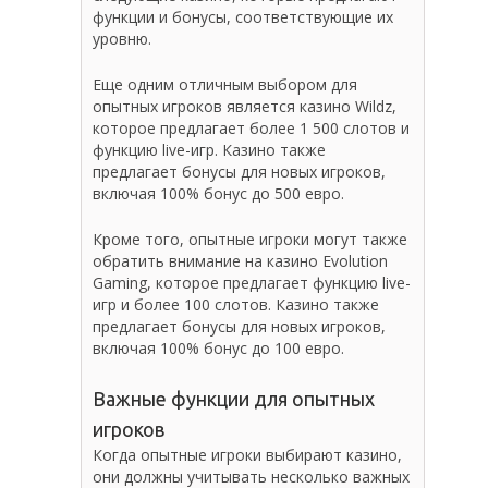
функции и бонусы, соответствующие их
уровню.
Еще одним отличным выбором для
опытных игроков является казино Wildz,
которое предлагает более 1 500 слотов и
функцию live-игр. Казино также
предлагает бонусы для новых игроков,
включая 100% бонус до 500 евро.
Кроме того, опытные игроки могут также
обратить внимание на казино Evolution
Gaming, которое предлагает функцию live-
игр и более 100 слотов. Казино также
предлагает бонусы для новых игроков,
включая 100% бонус до 100 евро.
Важные функции для опытных
игроков
Когда опытные игроки выбирают казино,
они должны учитывать несколько важных