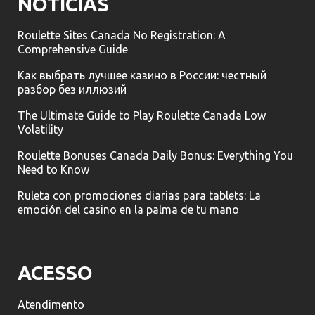
NOTÍCIAS
Roulette Sites Canada No Registration: A
Comprehensive Guide
Как выбрать лучшее казино в России: честный
разбор без иллюзий
The Ultimate Guide to Play Roulette Canada Low
Volatility
Roulette Bonuses Canada Daily Bonus: Everything You
Need to Know
Ruleta con promociones diarias para tablets: La
emoción del casino en la palma de tu mano
ACESSO
Atendimento