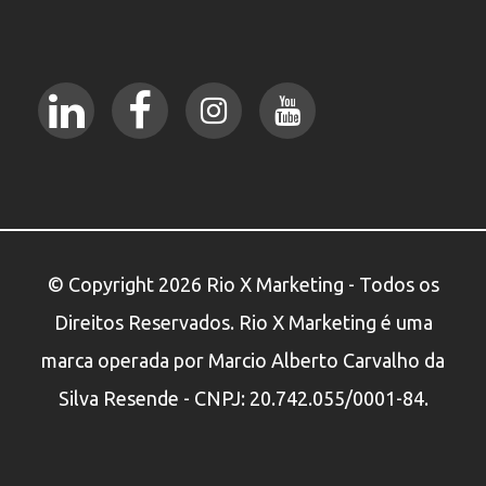
© Copyright 2026 Rio X Marketing - Todos os
Direitos Reservados. Rio X Marketing é uma
marca operada por Marcio Alberto Carvalho da
Silva Resende - CNPJ: 20.742.055/0001-84.