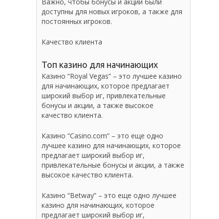
Важно, чтобы бонусы и акции были
доступны для новых игроков, а также для
постоянных игроков.
Качество клиента
Топ казино для начинающих
Казино “Royal Vegas” – это лучшее казино
для начинающих, которое предлагает
широкий выбор иг, привлекательные
бонусы и акции, а также высокое
качество клиента.
Казино “Casino.com” – это еще одно
лучшее казино для начинающих, которое
предлагает широкий выбор иг,
привлекательные бонусы и акции, а также
высокое качество клиента.
Казино “Betway” – это еще одно лучшее
казино для начинающих, которое
предлагает широкий выбор иг,