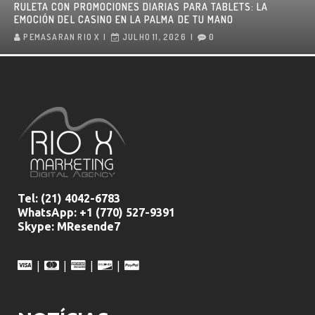
RULETA CON PROMOCIONES DIARIAS PARA TABLETS: LA
EMOCIÓN DEL CASINO EN LA PALMA DE TU MANO
PEMASARAN RIO X
JULHO 11, 2026
0
Tel:
(21) 4042-6783
WhatsApp: +1 (770) 527-9391
Skype: MResende7
|
|
|
|