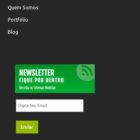
Quem Somos
Portfólio
Blog