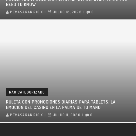
NEED TO KNOW
PEMASARAN RIO X
JULHO 12, 2026
0
NÃO CATEGORIZADO
RULETA CON PROMOCIONES DIARIAS PARA TABLETS: LA
EMOCIÓN DEL CASINO EN LA PALMA DE TU MANO
PEMASARAN RIO X
JULHO 11, 2026
0