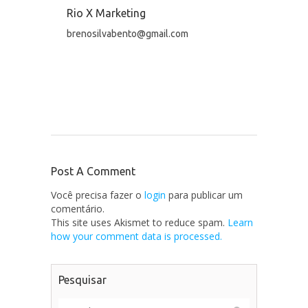
Rio X Marketing
brenosilvabento@gmail.com
Post A Comment
Você precisa fazer o
login
para publicar um
comentário.
This site uses Akismet to reduce spam.
Learn
how your comment data is processed.
Pesquisar