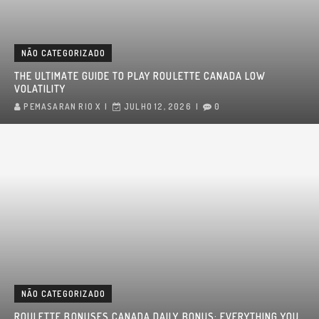
NÃO CATEGORIZADO
THE ULTIMATE GUIDE TO PLAY ROULETTE CANADA LOW
VOLATILITY
PEMASARAN RIO X
JULHO 12, 2026
0
NÃO CATEGORIZADO
ROULETTE BONUSES CANADA DAILY BONUS: EVERYTHING YOU