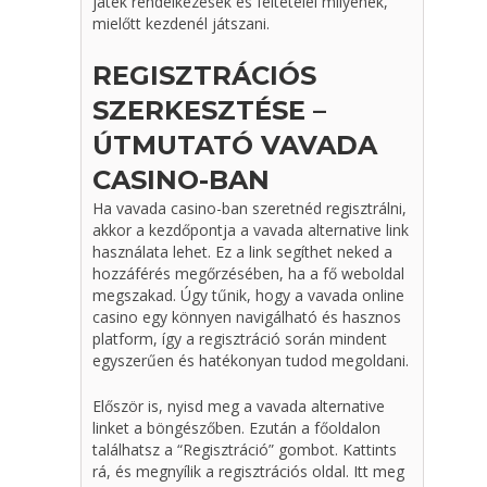
játék rendelkezések és feltételei milyenek,
mielőtt kezdenél játszani.
REGISZTRÁCIÓS
SZERKESZTÉSE –
ÚTMUTATÓ VAVADA
CASINO-BAN
Ha vavada casino-ban szeretnéd regisztrálni,
akkor a kezdőpontja a vavada alternative link
használata lehet. Ez a link segíthet neked a
hozzáférés megőrzésében, ha a fő weboldal
megszakad. Úgy tűnik, hogy a vavada online
casino egy könnyen navigálható és hasznos
platform, így a regisztráció során mindent
egyszerűen és hatékonyan tudod megoldani.
Először is, nyisd meg a vavada alternative
linket a böngészőben. Ezután a főoldalon
találhatsz a “Regisztráció” gombot. Kattints
rá, és megnyílik a regisztrációs oldal. Itt meg