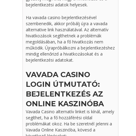
bejelentkezési adatok helyesek.
Ha vavada casino bejelentkezésével
szembenedik, akkor próbálj újra a vavada
alternative link használatával. Az alternatív
hivatkozások segíthetnek a problémák
megoldásában, ha a fő hivatkozás nem
működik. Újrapróbálkozni a bejelentkezéshez
mindig ellenőrizd a hivatkozásokat és a
bejelentkezési adatokat.
VAVADA CASINO
LOGIN ÚTMUTATÓ:
BEJELENTKEZÉS AZ
ONLINE KASZINÓBA
Vavada Casino alternatív linket is kínál, amely
segíthet, ha a fő hozzáférési oldal
problémákat okoz. Ha be szeretnél jelenni a
Vavada Online Kaszinóba, kövesd a
következő lépéseket: