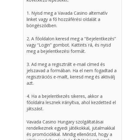
1. Nyisd meg a Vavada Casino alternatív
linket vagy a fő hozzáférési oldalát a
böngésződben.
2. A főoldalon keresd meg a “Bejelentkezés”
vagy “Login” gombot. Kattints rá, és nyisd
meg a bejelentkezési formát.
3. Ad meg a regisztrált e-mail címed és
jelszavad a formában. Ha el nem fogadtad a
regisztrációs e-mailt, keresd meg és aktiválj
azt.
4. Ha a bejelentkezés sikeres, akkor a
főoldalra lesznek irányítva, ahol kezdetted el
játszást.
Vavada Casino Hungary szolgáltatásai
rendelkeznek egyedi játékokkal, jutalmakkal
és promóciókkal. Mindig ellenőrizd, hogy a