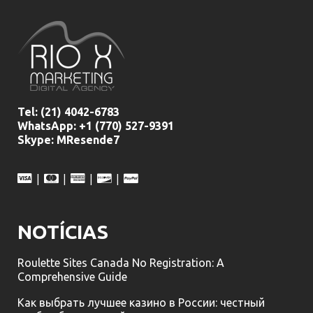
Tel:
(21) 4042-6783
WhatsApp: +1 (770) 527-9391
Skype: MResende7
|
|
|
|
NOTÍCIAS
Roulette Sites Canada No Registration: A
Comprehensive Guide
Как выбрать лучшее казино в России: честный