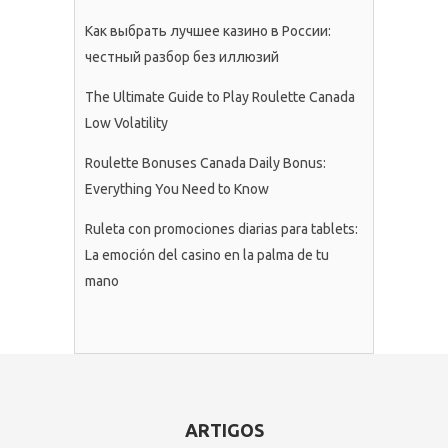
Как выбрать лучшее казино в России:
честный разбор без иллюзий
The Ultimate Guide to Play Roulette Canada
Low Volatility
Roulette Bonuses Canada Daily Bonus:
Everything You Need to Know
Ruleta con promociones diarias para tablets:
La emoción del casino en la palma de tu
mano
ARTIGOS