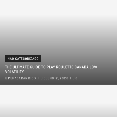
NÃO CATEGORIZADO
THE ULTIMATE GUIDE TO PLAY ROULETTE CANADA LOW
VOLATILITY
PEMASARAN RIO X
JULHO 12, 2026
0