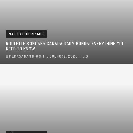
NÃO CATEGORIZADO
ROULETTE BONUSES CANADA DAILY BONUS: EVERYTHING YOU
NEED TO KNOW
PEMASARAN RIO X
JULHO 12, 2026
0