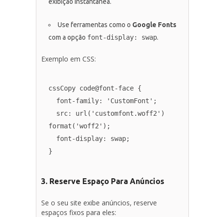
exibição instantânea.
Use ferramentas como o
Google Fonts
com a opção
font-display: swap
.
Exemplo em CSS:
cssCopy code
@font-face {

  font-family: 'CustomFont';

  src: url('customfont.woff2') 
format('woff2');

  font-display: swap;

3. Reserve Espaço Para Anúncios
Se o seu site exibe anúncios, reserve
espaços fixos para eles: