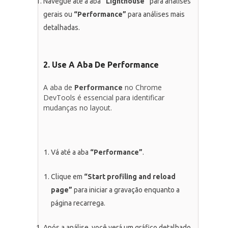
Navegue até a aba
“Lighthouse”
para análises
gerais ou
“Performance”
para análises mais
detalhadas.
2. Use A Aba De Performance
A aba de
Performance
no Chrome
DevTools é essencial para identificar
mudanças no layout.
Vá até a aba
“Performance”
.
Clique em
“Start profiling and reload
page”
para iniciar a gravação enquanto a
página recarrega.
Após a análise, você verá um gráfico detalhado