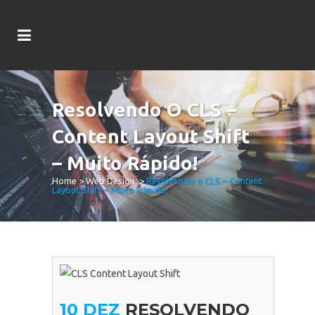
Resolvendo O CLS –
Content Layout Shift
– Muito Rápido!
Home
>
Web Design
>
Resolvendo o CLS – Content
Layout Shift – Muito Rápido!
10 DEZ
RESOLVENDO