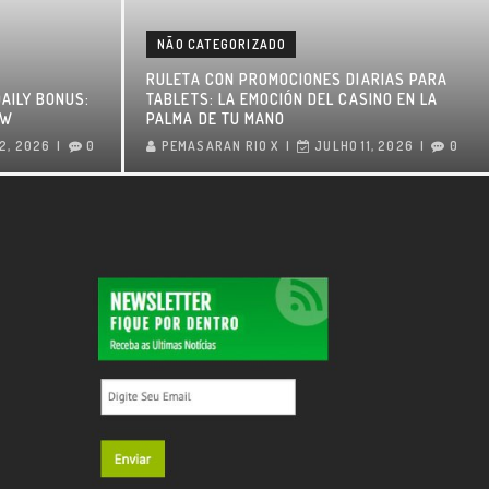
NÃO CATEGORIZADO
RULETA CON PROMOCIONES DIARIAS PARA
AILY BONUS:
TABLETS: LA EMOCIÓN DEL CASINO EN LA
OW
PALMA DE TU MANO
2, 2026
0
PEMASARAN RIO X
JULHO 11, 2026
0