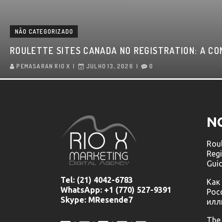
NÃO CATEGORIZADO
ROULETTE SITES CANADA NO REGISTRATION: A CO
PEMASARAN RIO X
JULHO 13, 2026
0
N
Roul
Regi
Gui
Tel:
(21) 4042-6783
Как
WhatsApp: +1 (770) 527-9391
Рос
Skype: MResende7
илл
The 