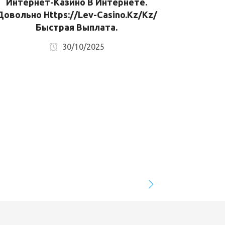
Интернет-Казино В Интернете.
Довольно Https://lev-Casino.kz/kz/
Быстрая Выплата.
30/10/2025