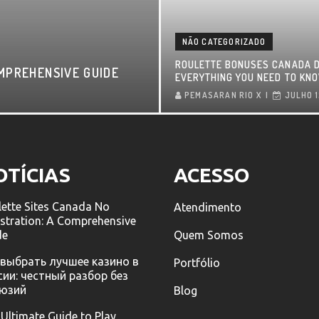
NÃO CATEGORIZADO
ROULETTE BONUSES CANADA D
MPREHENSIVE GUIDE
EVERYTHING YOU NEED TO KN
PEMASARAN RIO X
JULHO 1
OTÍCIAS
ACESSO
ette Sites Canada No
Atendimento
stration: A Comprehensive
de
Quem Somos
 выбрать лучшее казино в
Portfólio
сии: честный разбор без
юзий
Blog
Ultimate Guide to Play