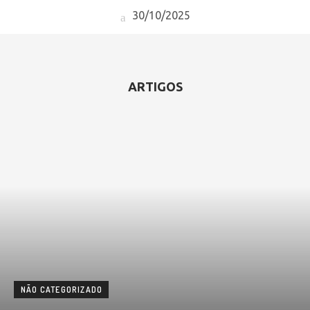
30/10/2025
ARTIGOS
NÃO CATEGORIZADO