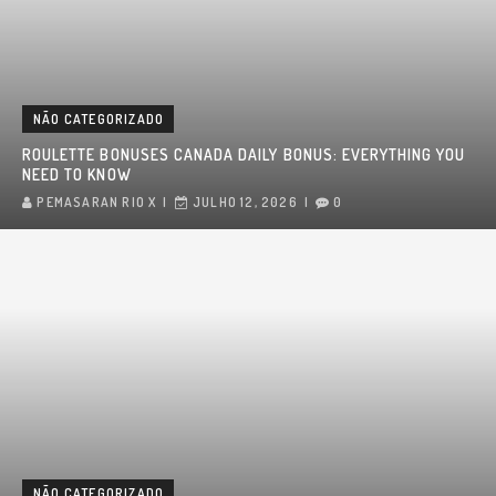
NÃO CATEGORIZADO
ROULETTE BONUSES CANADA DAILY BONUS: EVERYTHING YOU
NEED TO KNOW
PEMASARAN RIO X
JULHO 12, 2026
0
NÃO CATEGORIZADO