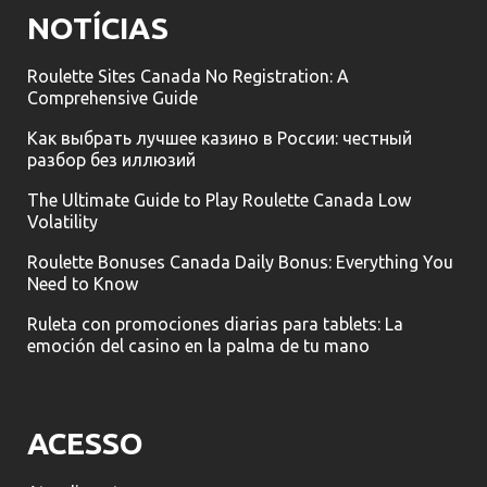
NOTÍCIAS
Roulette Sites Canada No Registration: A
Comprehensive Guide
Как выбрать лучшее казино в России: честный
разбор без иллюзий
The Ultimate Guide to Play Roulette Canada Low
Volatility
Roulette Bonuses Canada Daily Bonus: Everything You
Need to Know
Ruleta con promociones diarias para tablets: La
emoción del casino en la palma de tu mano
ACESSO