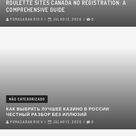
ROULETTE SITES CANADA NO REGISTRATION: A
COMPREHENSIVE GUIDE
PEMASARAN RIO X
JULHO 13, 2026
0
NÃO CATEGORIZADO
КАК ВЫБРАТЬ ЛУЧШЕЕ КАЗИНО В РОССИИ:
ЧЕСТНЫЙ РАЗБОР БЕЗ ИЛЛЮЗИЙ
PEMASARAN RIO X
JULHO 13, 2026
0