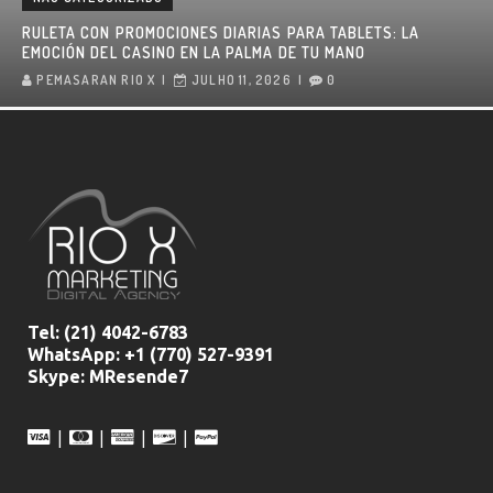
RULETA CON PROMOCIONES DIARIAS PARA TABLETS: LA
EMOCIÓN DEL CASINO EN LA PALMA DE TU MANO
PEMASARAN RIO X
JULHO 11, 2026
0
Tel:
(21) 4042-6783
WhatsApp: +1 (770) 527-9391
Skype: MResende7
|
|
|
|