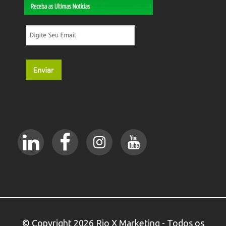
© Copyright 2026 Rio X Marketing - Todos os