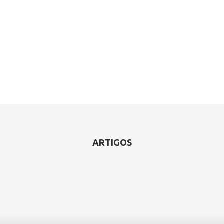
VIEW
ARTIGOS