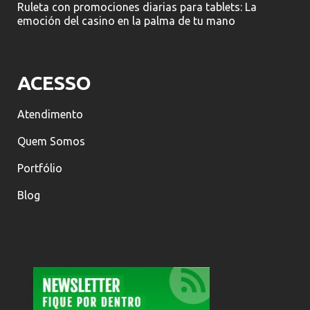
Ruleta con promociones diarias para tablets: La
emoción del casino en la palma de tu mano
ACESSO
Atendimento
Quem Somos
Portfólio
Blog