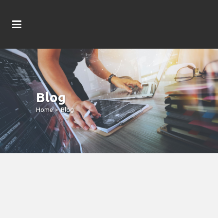
Blog
Home
>
Blog
Nachfolgende Nueve Besten
Erreichbar Casinos Via Androide
Application 2026