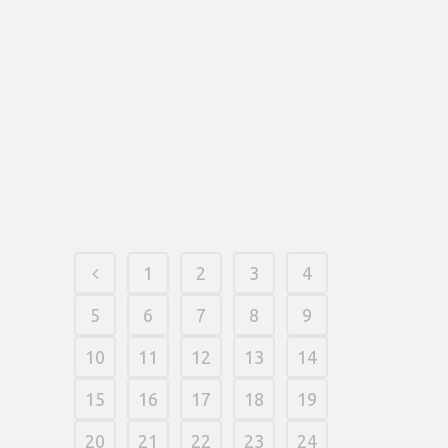
referencia y opiniones con el fin de
simplificarte a ganar. Muchos juegos de
mahjong en lí­nea proporcionan algún
pequeño revuelta a los normas clásicas.
Una destreza Juego serí­a perfecta para
jugadores experimentados, sin embargo
hacia la elección adecuada, además las
noveles pueden completarla.
19 março, 2026
/
0 Comments
1
2
3
4
5
6
7
8
9
10
11
12
13
14
15
16
17
18
19
20
21
22
23
24