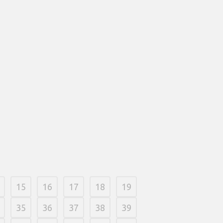
lijk jouw deze pot aanvang bij
d tafelspellen indien rechtstreeks
s Recht Blackjac.
2026
/
0 Comments
15
16
17
18
19
35
36
37
38
39