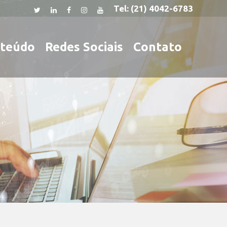
Tel:
(21) 4042-6783
teúdo
Redes Sociais
Contato