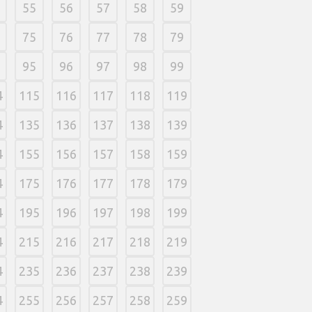
55
56
57
58
59
75
76
77
78
79
95
96
97
98
99
4
115
116
117
118
119
4
135
136
137
138
139
4
155
156
157
158
159
4
175
176
177
178
179
4
195
196
197
198
199
4
215
216
217
218
219
4
235
236
237
238
239
4
255
256
257
258
259