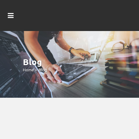
Blog
Home
>
Blog
These Features Create Sweeptastic A
Highly-Circular Selection For
Personal Casino Lovers