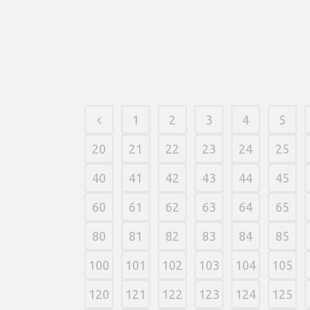
convencen sobre la tipo dedicada con el pasar
del tiempo manguera larga botes que pueden
incrementar las $11 decenas.
11 março, 2026
/
0 Comments
1
2
3
4
5
20
21
22
23
24
25
40
41
42
43
44
45
60
61
62
63
64
65
80
81
82
83
84
85
100
101
102
103
104
105
120
121
122
123
124
125